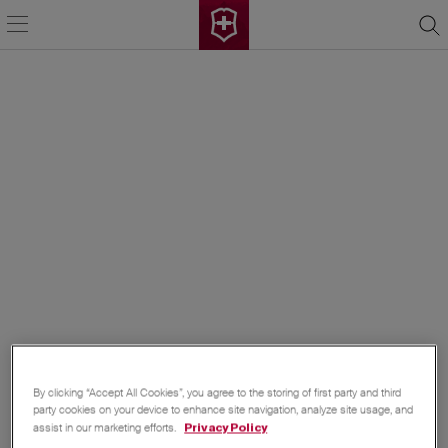
WILLKOMMEN IN DER
VICTORINOX
COMMUNITY
DISKUSSION STARTEN
By clicking “Accept All Cookies”, you agree to the storing of first party and third
party cookies on your device to enhance site navigation, analyze site usage, and
assist in our marketing efforts.
Privacy Policy