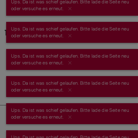
Ups. Da ist was schief gelaufen. Bitte lade die Seite neu
oder versuche es erneut.
Ups. Da ist was schief gelaufen. Bitte lade die Seite neu
THEMEN
oder versuche es erneut.
Noch keine Themen vorhanden
Ups. Da ist was schief gelaufen. Bitte lade die Seite neu
oder versuche es erneut.
Ups. Da ist was schief gelaufen. Bitte lade die Seite neu
oder versuche es erneut.
Ups. Da ist was schief gelaufen. Bitte lade die Seite neu
oder versuche es erneut.
Werde Teil der Victorinox Community
Registriere dich kostenlos und sei näher dran, an der
Ups. Da ist was schief gelaufen. Bitte lade die Seite neu