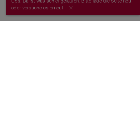
Ups. Da ist was schief gelaufen. Bitte lade die Seite neu
JETZT REGISTRIEREN
oder versuche es erneut.
FROM THE MAKERS OF THE ORIGINAL
SWISS ARMY KNIFE
™
ESTABLISHED 1884
FOLGE UNS
Nutzungsbedingungen
Datenschutzrichtlinie
Impressum
Markenschutz
Netiquette
Cookie-Center
Intern