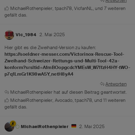
Antworten
MichaelRothenpieler
,
tpach78
,
VicfanNL
, und
7
weiteren
gefällt das
.
2. Mai 2025
Vic_1984
Hier gibt es die Zweihand-Version zu kaufen:
https://soeldner-messer.com/Victorinox-Rescue-Tool-
Zweihand-Schweizer-Rettungs-und-Multi-Tool-42a-
konform?srsltid=AfmBOopgcdcYMEsW_W7ffzH4HY-tWO-
p7q1LmGr1K98wA5Y_netH8yA4
Antworten
MichaelRothenpieler
hat
auf diesen Beitrag geantwortet.
MichaelRothenpieler
,
Avocado
,
tpach78
, und
11
weiteren
gefällt das
.
2. Mai 2025
MichaelRothenpieler