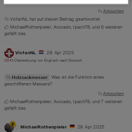
werden kann.
Antworten
VicfanNL
hat
auf diesen Beitrag geantwortet.
MichaelRothenpieler
,
Avocado
,
tpach78
, und
6
weiteren
gefällt das
.
28. Apr 2025
VicfanNL
KI-Übersetzung von
Englisch
nach
Deutsch
Was ist die Funktion eines
Holzsackmesser
geschliffenen Messers?
Antworten
MichaelRothenpieler
,
Avocado
,
tpach78
, und
7
weiteren
gefällt das
.
29. Apr 2025
MichaelRothenpieler