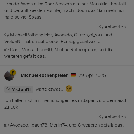
Freude. Wenn alles über Amazon o.ä. per Mausklick bestellt
und bezahlt werden könnte, macht doch das Sammeln nur
halb so viel Spass…
Antworten
MichaelRothenpieler
,
Avocado
,
Queen_of_sak
, und
VicfanNL
haben
auf diesen Beitrag geantwortet.
Dani
,
Messerbaer60
,
MichaelRothenpieler
, und
15
weiteren
gefällt das
.
29. Apr 2025
MichaelRothenpieler
warte etwas…
VicfanNL
Ich halte mich mit Bemühungen, es in Japan zu ordern auch
zurück
Antworten
Avocado
,
tpach78
,
Merlin74
, und
8
weiteren
gefällt das
.