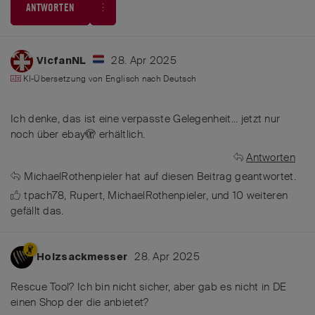
ANTWORTEN
28. Apr 2025
VicfanNL
KI-Übersetzung von
Englisch
nach
Deutsch
Ich denke, das ist eine verpasste Gelegenheit... jetzt nur
noch über ebay🫣 erhältlich.
Antworten
MichaelRothenpieler
hat
auf diesen Beitrag geantwortet.
tpach78
,
Rupert
,
MichaelRothenpieler
, und
10
weiteren
gefällt das
.
28. Apr 2025
Holzsackmesser
Rescue Tool? Ich bin nicht sicher, aber gab es nicht in DE
einen Shop der die anbietet?