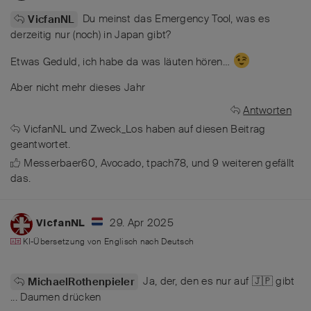
Du meinst das Emergency Tool, was es
VicfanNL
derzeitig nur (noch) in Japan gibt?
Etwas Geduld, ich habe da was läuten hören…
Aber nicht mehr dieses Jahr
Antworten
VicfanNL
und
Zweck_Los
haben
auf diesen Beitrag
geantwortet.
Messerbaer60
,
Avocado
,
tpach78
, und
9
weiteren
gefällt
das
.
29. Apr 2025
VicfanNL
KI-Übersetzung von
Englisch
nach
Deutsch
Ja, der, den es nur auf 🇯🇵 gibt
MichaelRothenpieler
... Daumen drücken