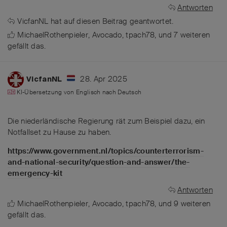
Antworten
VicfanNL
hat
auf diesen Beitrag geantwortet.
MichaelRothenpieler
,
Avocado
,
tpach78
, und
7
weiteren
gefällt das
.
28. Apr 2025
VicfanNL
KI-Übersetzung von
Englisch
nach
Deutsch
Die niederländische Regierung rät zum Beispiel dazu, ein
Notfallset zu Hause zu haben.
https://www.government.nl/topics/counterterrorism-
and-national-security/question-and-answer/the-
emergency-kit
Antworten
MichaelRothenpieler
,
Avocado
,
tpach78
, und
9
weiteren
gefällt das
.