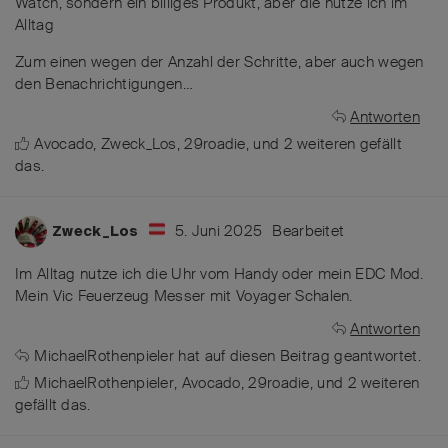
Watch, sondern ein billiges Produkt, aber die nutze ich im
Alltag
Zum einen wegen der Anzahl der Schritte, aber auch wegen
den Benachrichtigungen…
Antworten
Avocado
,
Zweck_Los
,
29roadie
, und
2
weiteren
gefällt
das
.
5. Juni 2025
Bearbeitet
Zweck_Los
Im Alltag nutze ich die Uhr vom Handy oder mein EDC Mod.
Mein Vic Feuerzeug Messer mit Voyager Schalen.
Antworten
MichaelRothenpieler
hat
auf diesen Beitrag geantwortet.
MichaelRothenpieler
,
Avocado
,
29roadie
, und
2
weiteren
gefällt das
.