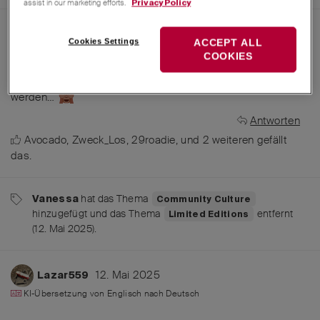
assist in our marketing efforts.
Privacy Policy
12. Mai 2025
MichaelRothenpieler
Cookies Settings
ACCEPT ALL
COOKIES
Es gab nur neulich den Hinweis, dass wir uns in der
Community vorerst vorrangig nur mit SAK's beschäftigen
werden…
Antworten
Avocado
,
Zweck_Los
,
29roadie
, und
2
weiteren
gefällt
das
.
hat
das Thema
Vanessa
Community Culture
hinzugefügt und
das Thema
entfernt
Limited Editions
(
12. Mai 2025
).
12. Mai 2025
Lazar559
KI-Übersetzung von
Englisch
nach
Deutsch