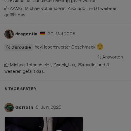
EGiese
hat
auf diesen Beitrag geantwortet.
AAMG
,
MichaelRothenpieler
,
Avocado
, und
6
weiteren
gefällt das
.
30. Mai 2025
dragonfly
hey! lobenswerter Geschmack!
29roadie
Antworten
MichaelRothenpieler
,
Zweck_Los
,
29roadie
, und
3
weiteren
gefällt das
.
6 TAGE
SPÄTER
5. Juni 2025
Gorroth