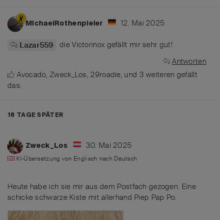
12. Mai 2025
MichaelRothenpieler
die Victorinox gefällt mir sehr gut!
Lazar559
Antworten
Avocado
,
Zweck_Los
,
29roadie
, und
3
weiteren
gefällt
das
.
18 TAGE
SPÄTER
30. Mai 2025
Zweck_Los
KI-Übersetzung von
Englisch
nach
Deutsch
Heute habe ich sie mir aus dem Postfach gezogen. Eine
schicke schwarze Kiste mit allerhand Piep Pap Po.