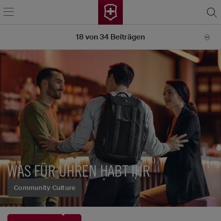
18
von
34
Beiträgen
WAS FÜR UHREN HABT IHR
Community Culture