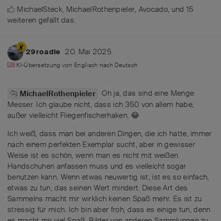
MichaelSteck
,
MichaelRothenpieler
,
Avocado
, und
15
weiteren
gefällt das
.
20. Mai 2025
29roadie
KI-Übersetzung von
Englisch
nach
Deutsch
Oh ja, das sind eine Menge
MichaelRothenpieler
Messer. Ich glaube nicht, dass ich 350 von allem habe,
außer vielleicht Fliegenfischerhaken. 😂
Ich weiß, dass man bei anderen Dingen, die ich hatte, immer
nach einem perfekten Exemplar sucht, aber in gewisser
Weise ist es schön, wenn man es nicht mit weißen
Handschuhen anfassen muss und es vielleicht sogar
benutzen kann. Wenn etwas neuwertig ist, ist es so einfach,
etwas zu tun, das seinen Wert mindert. Diese Art des
Sammelns macht mir wirklich keinen Spaß mehr. Es ist zu
stressig für mich. Ich bin aber froh, dass es einige tun, denn
es macht mir viel Spaß, Bilder von anderen Sammlungen zu