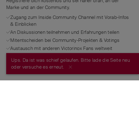
Registriere dich kostenlos und sei näher dran, an der
Marke und an der Community.
Zugang zum Inside Community Channel mit Vorab-Infos
& Einblicken
An Diskussionen teilnehmen und Erfahrungen teilen
Mitentscheiden bei Community-Projekten & Votings
Austausch mit anderen Victorinox Fans weltweit
Ups. Da ist was schief gelaufen. Bitte lade die Seite neu
JETZT REGISTRIEREN
oder versuche es erneut.