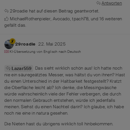
Antworten
29roadie
hat
auf diesen Beitrag geantwortet.
MichaelRothenpieler
,
Avocado
,
tpach78
, und
16
weiteren
gefällt das
.
22. Mai 2025
29roadie
KI-Übersetzung von
Englisch
nach
Deutsch
Das sieht wirklich schön aus! Ich hatte noch
Lazar559
nie ein säuregeätztes Messer, was hältst du von ihnen? Hast
du einen Unterschied in der Haltbarkeit festgestellt? Kratzt
die Oberfläche leicht ab? Ich denke, die Messingwäsche
würde wahrscheinlich viele der Fehler verbergen, die durch
den normalen Gebrauch entstehen, würde ich jedenfalls
meinen. Siehst du einen Nachteil darin? Ich glaube, ich habe
noch nie eine in natura gesehen.
Die Nieten hast du übrigens wirklich toll hinbekommen.