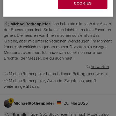
20. Mai 2025
29roadie
COOKIES
KI-Übersetzung von
Englisch
nach
Deutsch
Ich habe sie alle nach der Anzahl
MichaelRothenpieler
der Ebenen geordnet. So kann ich leicht zu meinen Favoriten
gehen. Die meisten von ihnen machen so ziemlich das
Gleiche, aber mit unterschiedlichen Werkzeugen. Im Moment
könnte ich wirklich mit jedem meiner Favoriten als einziges
Messer auskommen. Ich habe wahrscheinlich nur einen
Bruchteil der Messer, die du auch hast.
Antworten
MichaelRothenpieler
hat
auf diesen Beitrag geantwortet.
MichaelRothenpieler
,
Avocado
,
Zweck_Los
, und
9
weiteren
gefällt das
.
20. Mai 2025
MichaelRothenpieler
über 350 Stück, ebenfalls nach Modell, also
29roadie