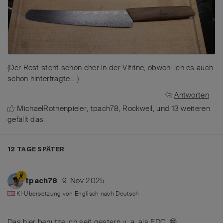
(Der Rest steht schon eher in der Vitrine, obwohl ich es auch
schon hinterfragte… )
Antworten
MichaelRothenpieler
,
tpach78
,
Rockwell
, und
13
weiteren
gefällt das
.
12 TAGE
SPÄTER
9. Nov 2025
tpach78
KI-Übersetzung von
Englisch
nach
Deutsch
Das hier benutze ich seit gestern u. a. als EDC. 😁