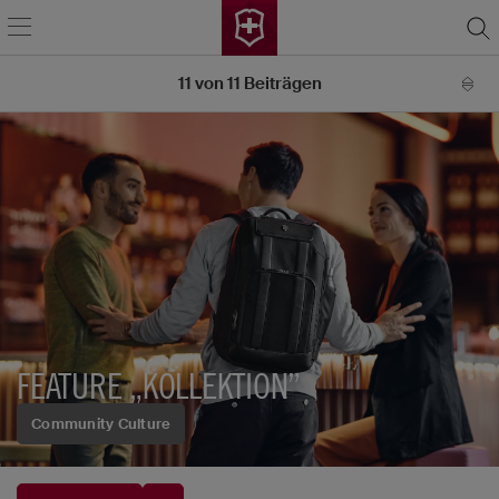
11
von
11
Beiträgen
FEATURE „KOLLEKTION”
Community Culture