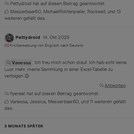
Pettydroid
hat
auf diesen Beitrag geantwortet.
Messerbaer60
,
MichaelRothenpieler
,
Rockwell
, und
13
weiteren
gefällt das
.
14. Okt 2025
Pettydroid
KI-Übersetzung von
Englisch
nach
Deutsch
Ich freu mich schon drauf. Ich hab echt keine
Vanessa
Lust mehr, meine Sammlung in einer Excel-Tabelle zu
verfolgen 😉
Antworten
flyereat
hat
auf diesen Beitrag geantwortet.
Vanessa
,
Jessica
,
Messerbaer60
, und
11
weiteren
gefällt
das
.
3 MONATE
SPÄTER