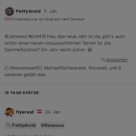
11. Jan
Pettydroid
KI-Übersetzung von
Englisch
nach
Deutsch
@„Vanessa“#p14418 Hey, das neue Jahr ist da, gibt's auch
schon einen neuen voraussichtlichen Termin für die
Sammelfunktion? Ein Jahr reicht schon. 😃
Antworten
Messerbaer60
,
MichaelRothenpieler
,
Rockwell
, und
9
weiteren
gefällt das
.
13 TAGE
SPÄTER
24. Jan
flyereat
Pettydroid
@Vanessa