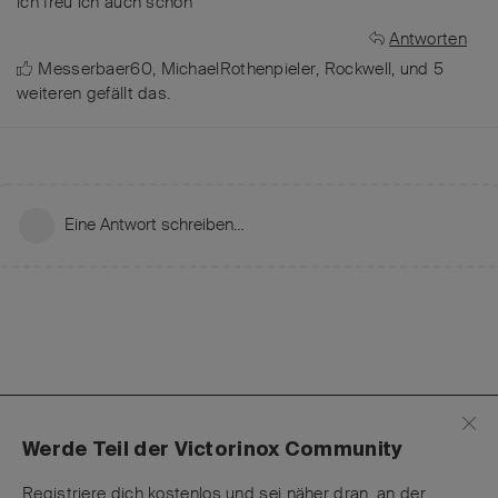
ich freu ich auch schon
Antworten
Messerbaer60
,
MichaelRothenpieler
,
Rockwell
, und
5
weiteren
gefällt das
.
Eine Antwort schreiben…
Werde Teil der Victorinox Community
Registriere dich kostenlos und sei näher dran, an der