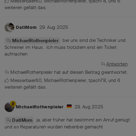
Messerbaer60
,
MichaelRothenpieler
,
tpach78
, und
6
weiteren
gefällt das
.
29. Aug 2025
DatiMom
bei uns sind die Techniker und
MichaelRothenpieler
Schreiner im Haus . Ich muss trotzdem erst ein Ticket
aufmachen
Antworten
MichaelRothenpieler
hat
auf diesen Beitrag geantwortet.
Messerbaer60
,
MichaelRothenpieler
,
tpach78
, und
6
weiteren
gefällt das
.
29. Aug 2025
MichaelRothenpieler
ja, aber früher hat bestimmt ein Anruf genügt
DatiMom
und so Reparaturen wurden nebenbei gemacht