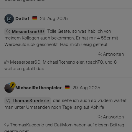
29. Aug 2025
Detlef
Tolle Geste, so was hab ich von
Messerbaer60
meinem Kollegen auch bekommen. Er hat mir 4 58er mit
Werbeaufdruck geschenkt. Hab mich riesig gefreut
Antworten
Messerbaer60
,
MichaelRothenpieler
,
tpach78
, und
8
weiteren
gefällt das
.
29. Aug 2025
MichaelRothenpieler
das sehe ich auch so. Zudem wartet
ThomasKuederle
man unter Umständen noch Tage lang auf Abhilfe
Antworten
ThomasKuederle
und
DatiMom
haben
auf diesen Beitrag
geantwortet.