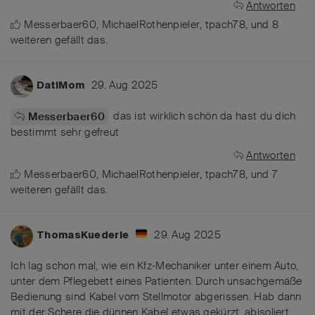
Antworten
Messerbaer60
,
MichaelRothenpieler
,
tpach78
, und
8
weiteren
gefällt das
.
29. Aug 2025
DatiMom
das ist wirklich schön da hast du dich
Messerbaer60
bestimmt sehr gefreut
Antworten
Messerbaer60
,
MichaelRothenpieler
,
tpach78
, und
7
weiteren
gefällt das
.
29. Aug 2025
ThomasKuederle
Ich lag schon mal, wie ein Kfz-Mechaniker unter einem Auto,
unter dem Pflegebett eines Patienten. Durch unsachgemäße
Bedienung sind Kabel vom Stellmotor abgerissen. Hab dann
mit der Schere die dünnen Kabel etwas gekürzt, abisoliert