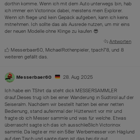
dorthin komme. Wenn ich mit dem Auto unterwegs bin, hab
ich immer ein Victorinox dabei, meistens mein Explorer.
Wenn ich fliege und kein Gepäck aufgeben, kann ich keins
mitnehmen. Ich sollte das als Ausrede nutzen, um mir eins
der neuen Modelle ohne Klinge zu kaufen 😎
Antworten
Messerbaer60
,
MichaelRothenpieler
,
tpach78
, und
8
weiteren
gefällt das
.
28. Aug 2025
Messerbaer60
Ich habe ein TShirt da steht dick MESSERSAMMLER
drauf.Dieses trug ich bei einer Wanderung in Südtirol auf der
Seiseralm. Nachdem wir bestellt hatten bei einer netten
Bedienung, stand aufeinmal der Hüttenwirt vor mir und
fragte ob ich Messer sammle und was für welche. Etwas
überrascht sagte ich das ich ausschließlich Victorinox
sammle. Da legte er mir ein 58er Werbemesser von Häglund
auf den Tisch und sagte dann ist das bei dir gut