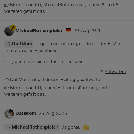
Messerbaer60
,
MichaelRothenpieler
,
tpach78
, und
8
weiteren
gefällt das
.
29. Aug 2025
MichaelRothenpieler
oh je, Ticket öffnen, gerade bei der EDV, ist
DatiMom
immer eine nervige Sache
Gut, wenn man sich selbst helfen kann
Antworten
DatiMom
hat
auf diesen Beitrag geantwortet.
Messerbaer60
,
tpach78
,
ThomasKuederle
, und
7
weiteren
gefällt das
.
29. Aug 2025
DatiMom
Ja genau
MichaelRothenpieler