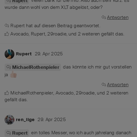
vielen Dank für die Info. Also auch sehr kurz. Es
Rupert
wurde dann wohl von dem XLT abgelöst, oder?
Antworten
Rupert
hat
auf diesen Beitrag geantwortet.
Avocado
,
Rupert
,
29roadie
, und
2
weiteren
gefällt das
.
29. Apr 2025
Rupert
das könnte ich mir gut vorstellen
MichaelRothenpieler
ja
Antworten
MichaelRothenpieler
,
Avocado
,
29roadie
, und
2
weiteren
gefällt das
.
29. Apr 2025
ren_ilge
ein tolles Messer, wo ich auch jahrelang danach
Rupert