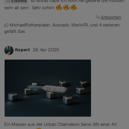
so etwas habe ich noch nie gesehe die mussen
Elsinox
sehr alt sein . Sehr schön
Antworten
MichaelRothenpieler
,
Avocado
,
Merlin74
, und
4
weiteren
gefällt das
.
29. Apr 2025
Rupert
Ein Messer aus der Urban Chameleon Serie. Mit einer Art