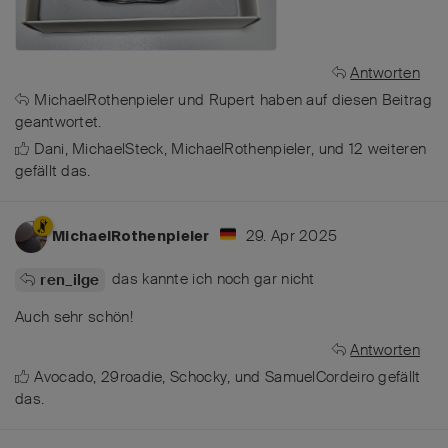
Antworten
MichaelRothenpieler
und
Rupert
haben
auf diesen Beitrag
geantwortet.
Dani
,
MichaelSteck
,
MichaelRothenpieler
, und
12
weiteren
gefällt das
.
29. Apr 2025
MichaelRothenpieler
das kannte ich noch gar nicht
ren_ilge
Auch sehr schön!
Antworten
Avocado
,
29roadie
,
Schocky
, und
SamuelCordeiro
gefällt
das
.