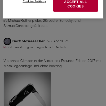
Cookies Settings
ACCEPT ALL
schaut aus wie zwei
Elsinox
COOKIES
Antworten
MichaelRothenpieler
,
29roadie
,
Schocky
, und
SamuelCordeiro
gefällt das
.
28. Apr 2025
DerGoldwaescher
KI-Übersetzung von
Englisch
nach
Deutsch
Victorinox Climber in der Victorinox Freunde Edition 2017 mit
Metalllogoeinlage und ohne Inoxring.