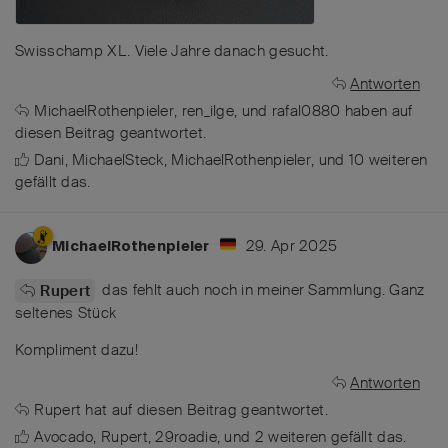
Swisschamp XL. Viele Jahre danach gesucht.
Antworten
MichaelRothenpieler
,
ren_ilge
, und
rafal0880
haben
auf
diesen Beitrag geantwortet.
Dani
,
MichaelSteck
,
MichaelRothenpieler
, und
10
weiteren
gefällt das
.
29. Apr 2025
MichaelRothenpieler
das fehlt auch noch in meiner Sammlung. Ganz
Rupert
seltenes Stück
Kompliment dazu!
Antworten
Rupert
hat
auf diesen Beitrag geantwortet.
Avocado
,
Rupert
,
29roadie
, und
2
weiteren
gefällt das
.