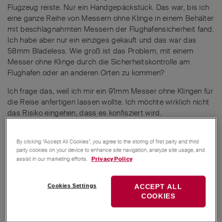
Flugzeug reiste. Nur ein Handgepäckstück. Das war, bis ich
eine ganze Reihe von Messern ohne Klinge in einem Behälter
mit beschlagnahmten Messern der Flughafensicherheit fand.
Ich habe aber nur ein einziges gekauft und das war das
58mm Bladeless. Wie groß ist das Problem, mit einem
Messer ohne Klinge durch die Sicherheitskontrolle am
Flughafen oder an anderen Orten zu kommen?
Ich frage das, weil ich mir ein 91mm Messer ohne Klingen für
die Reise anfertigen lassen wollte. Ich möchte wirklich nicht
das Risiko eingehen, dass es konfisziert wird.
By clicking “Accept All Cookies”, you agree to the storing of first party and third
party cookies on your device to enhance site navigation, analyze site usage, and
assist in our marketing efforts.
Privacy Policy
Cookies Settings
ACCEPT ALL
COOKIES