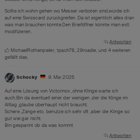
Sollte ich wohin gehen wo Messer verboten sind,würde ich
auf eine Swisscard zurückgreifen. Da ist eigentlich alles dran
was man brauchen könnte.Den Brieföffner könnte man evtl.
modifizieren.
Antworten
MichaelRothenpieler
,
tpach78
,
29roadie
, und
4
weiteren
gefällt das
.
9. Mai 2025
Schocky
Auf eine Lösung von Victorinox ,ohne Klinge warte ich
auch.Bin da eventuell einer der wenigen ,der die Klinge im
Alltag ,glaube überhaupt nicht braucht.
Schere ,Zange etc. benutze ich sehr oft ,aber die Klinge so
gut wie gar nicht.
Bin gespannt ob da was kommt.
Antworten