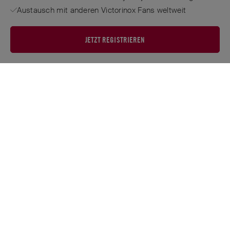
Austausch mit anderen Victorinox Fans weltweit
JETZT REGISTRIEREN
FROM THE MAKERS OF THE ORIGINAL
SWISS ARMY KNIFE
™
ESTABLISHED 1884