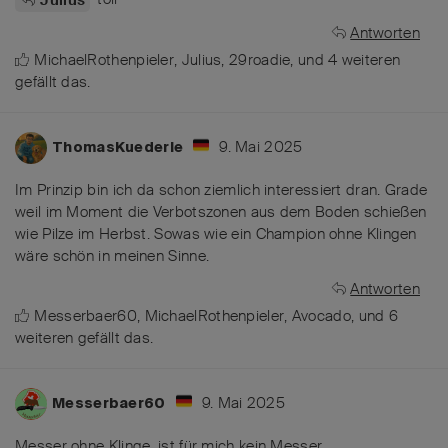
Antworten
MichaelRothenpieler
,
Julius
,
29roadie
, und
4
weiteren
gefällt das
.
9. Mai 2025
ThomasKuederle
Im Prinzip bin ich da schon ziemlich interessiert dran. Grade
weil im Moment die Verbotszonen aus dem Boden schießen
wie Pilze im Herbst. Sowas wie ein Champion ohne Klingen
wäre schön in meinen Sinne.
Antworten
Messerbaer60
,
MichaelRothenpieler
,
Avocado
, und
6
weiteren
gefällt das
.
9. Mai 2025
Messerbaer60
Messer ohne Klinge, ist für mich kein Messer.