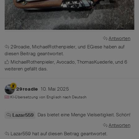
Antworten
29roadie
,
MichaelRothenpieler
, und
EGiese
haben
auf
diesen Beitrag geantwortet.
MichaelRothenpieler
,
Avocado
,
ThomasKuederle
, und
6
weiteren
gefällt das
.
10. Mai 2025
29roadie
KI-Übersetzung von
Englisch
nach
Deutsch
Das bietet eine Menge Vielseitigkeit. Schön!
Lazar559
Antworten
Lazar559
hat
auf diesen Beitrag geantwortet.