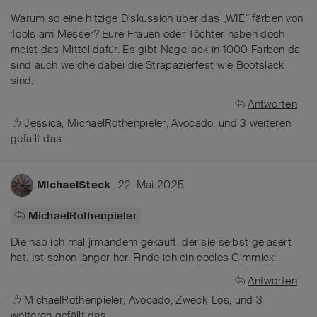
Warum so eine hitzige Diskussion über das „WIE“ färben von
Tools am Messer? Eure Frauen oder Töchter haben doch
meist das Mittel dafür. Es gibt Nagellack in 1000 Farben da
sind auch welche dabei die Strapazierfest wie Bootslack
sind.
Antworten
Jessica
,
MichaelRothenpieler
,
Avocado
, und
3
weiteren
gefällt das
.
22. Mai 2025
MichaelSteck
MichaelRothenpieler
Die hab ich mal jrmandem gekauft, der sie selbst gelasert
hat. Ist schon länger her. Finde ich ein cooles Gimmick!
Antworten
MichaelRothenpieler
,
Avocado
,
Zweck_Los
, und
3
weiteren
gefällt das
.