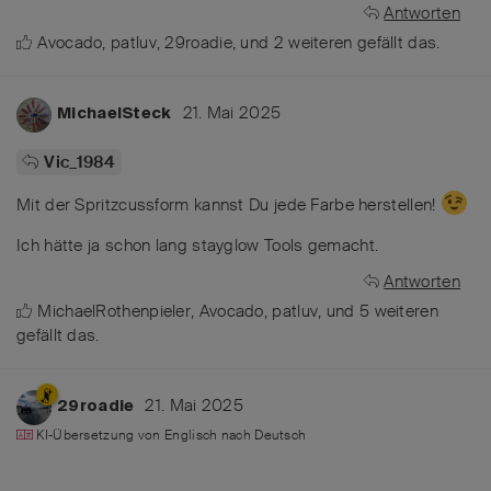
Antworten
Avocado
,
patluv
,
29roadie
, und
2
weiteren
gefällt das
.
21. Mai 2025
MichaelSteck
Vic_1984
Mit der Spritzcussform kannst Du jede Farbe herstellen!
Ich hätte ja schon lang stayglow Tools gemacht.
Antworten
MichaelRothenpieler
,
Avocado
,
patluv
, und
5
weiteren
gefällt das
.
21. Mai 2025
29roadie
KI-Übersetzung von
Englisch
nach
Deutsch