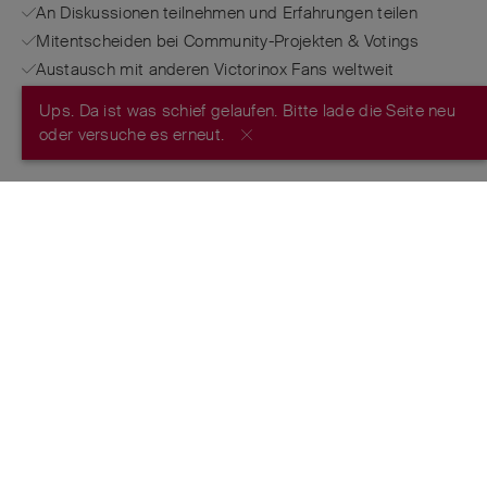
An Diskussionen teilnehmen und Erfahrungen teilen
Mitentscheiden bei Community-Projekten & Votings
Austausch mit anderen Victorinox Fans weltweit
Ups. Da ist was schief gelaufen. Bitte lade die Seite neu
JETZT REGISTRIEREN
oder versuche es erneut.
FROM THE MAKERS OF THE ORIGINAL
SWISS ARMY KNIFE
™