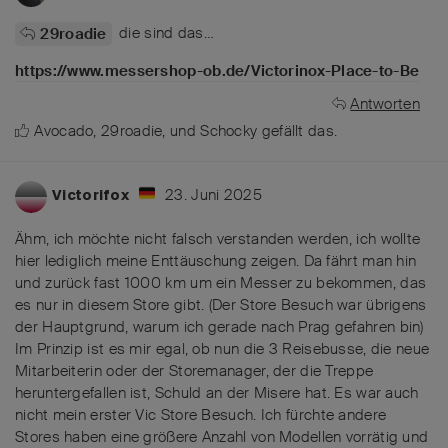
die sind das…
29roadie
https://www.messershop-ob.de/Victorinox-Place-to-Be
Antworten
Avocado
,
29roadie
, und
Schocky
gefällt das
.
23. Juni 2025
Victorifox
Ähm, ich möchte nicht falsch verstanden werden, ich wollte
hier lediglich meine Enttäuschung zeigen. Da fährt man hin
und zurück fast 1000 km um ein Messer zu bekommen, das
es nur in diesem Store gibt. (Der Store Besuch war übrigens
der Hauptgrund, warum ich gerade nach Prag gefahren bin)
Im Prinzip ist es mir egal, ob nun die 3 Reisebusse, die neue
Mitarbeiterin oder der Storemanager, der die Treppe
heruntergefallen ist, Schuld an der Misere hat. Es war auch
nicht mein erster Vic Store Besuch. Ich fürchte andere
Stores haben eine größere Anzahl von Modellen vorrätig und