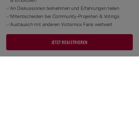
& Einblicken
An Diskussionen teilnehmen und Erfahrungen teilen
Mitentscheiden bei Community-Projekten & Votings
Austausch mit anderen Victorinox Fans weltweit
JETZT REGISTRIEREN
FROM THE MAKERS OF THE ORIGINAL
SWISS ARMY KNIFE
™