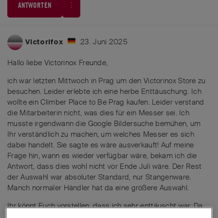
ANTWORTEN
23. Juni 2025
Victorifox
Hallo liebe Victorinox Freunde,
ich war letzten Mittwoch in Prag um den Victorinox Store zu
besuchen. Leider erlebte ich eine herbe Enttäuschung. Ich
wollte ein Climber Place to Be Prag kaufen. Leider verstand
die Mitarbeiterin nicht, was dies für ein Messer sei. Ich
musste irgendwann die Google Bildersuche bemühen, um
Ihr verständlich zu machen, um welches Messer es sich
dabei handelt. Sie sagte es wäre ausverkauft! Auf meine
Frage hin, wann es wieder verfügbar wäre, bekam ich die
Antwort, dass dies wohl nicht vor Ende Juli wäre. Der Rest
der Auswahl war absoluter Standard, nur Stangenware.
Manch normaler Händler hat da eine größere Auswahl.
Ihr könnt Euch vorstellen, dass ich sehr enttäuscht war. Da
hat man endlich mal die Zeit und die Möglichkeit für solch