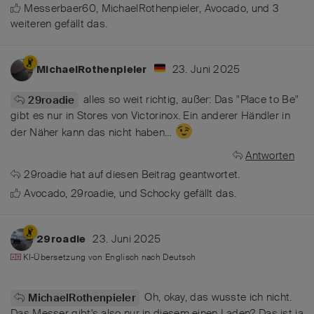
Messerbaer60
,
MichaelRothenpieler
,
Avocado
, und
3
weiteren
gefällt das
.
23. Juni 2025
MichaelRothenpieler
alles so weit richtig, außer: Das "Place to Be"
29roadie
gibt es nur in Stores von Victorinox. Ein anderer Händler in
der Näher kann das nicht haben…
Antworten
29roadie
hat
auf diesen Beitrag geantwortet.
Avocado
,
29roadie
, und
Schocky
gefällt das
.
23. Juni 2025
29roadie
KI-Übersetzung von
Englisch
nach
Deutsch
Oh, okay, das wusste ich nicht.
MichaelRothenpieler
Das Messer gibt's also nur in diesem einen Laden? Das ist ja