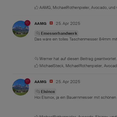
AAMG
,
MichaelRothenpieler
,
Avocado
, und
25. Apr 2025
AAMG
Emesserhandwerk
Das wäre ein tolles Taschenmesser 84mm mit 
Werner
hat
auf diesen Beitrag geantwortet.
MichaelSteck
,
MichaelRothenpieler
,
Avoca
25. Apr 2025
AAMG
Elsinox
Hoi Elsinox, ja ein Bauernmesser mit schönen
MichaelRothenpieler
,
Avocado
,
Elsinox
, un