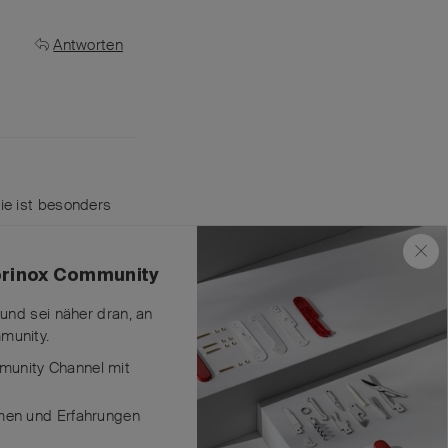
Antworten
Sie ist besonders
Antworten
torinox Community
 und sei näher dran, an
munity.
unity Channel mit
men und Erfahrungen
Antworten