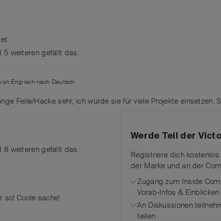
et.
nd
5
weiteren
gefällt das
.
 von
Englisch
nach
Deutsch
nge Feile/Hacke sehr, ich würde sie für viele Projekte einsetzen. 
Werde Teil der Vic
nd
8
weiteren
gefällt das
.
Registriere dich kostenlos
der Marke und an der Com
Zugang zum Inside Comm
Vorab-Infos & Einblicken
 so! Coole sache!
An Diskussionen teilneh
teilen