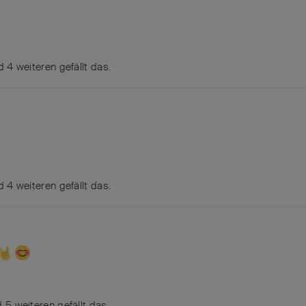
nd
4
weiteren
gefällt das
.
nd
4
weiteren
gefällt das
.
nd
5
weiteren
gefällt das
.