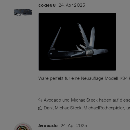
24. Apr 2025
code68
Wäre perfekt für eine Neuauflage Modell 1/34
Avocado
und
MichaelSteck
haben
auf diese
Dani
,
MichaelSteck
,
MichaelRothenpieler
, 
24. Apr 2025
Avocado