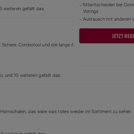
Mitentscheiden bei Com
6
weiteren
gefällt das
.
Votings
Austausch mit anderen V
JETZT REG
Schere, Combotool und die lange Ahle auf der Rückseite.
do
, und
10
weiteren
gefällt das
.
 Hornschalen, das wäre was tolles wieder im Sortiment zu sehen.
d
9
weiteren
gefällt das
.