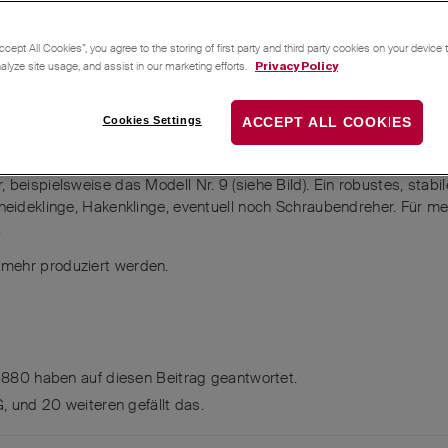
ccept All Cookies”, you agree to the storing of first party and third party cookies on your device
nalyze site usage, and assist in our marketing efforts.
Privacy Policy
Cookies Settings
ACCEPT ALL COOKIES
 beispielsweise das Modell Nr. 9 (siehe Bild). Ein robustes, sta
hneideklinge, Hakenklinge, eventuell noch Schraubendreher. Für m
.
mehr produziert werden.
0880
haben
auf diesen Beitrag geantwortet.
G
, und
20
weiteren
gefällt das
.