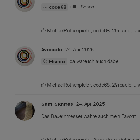
uiiii . Schön
code68
MichaelRothenpieler
,
code68
,
29roadie
, u
24. Apr 2025
Avocado
da wäre ich auch dabei
Elsinox
MichaelRothenpieler
,
code68
,
29roadie
, u
24. Apr 2025
Sam_Sknifes
Das Bauernmesser währe auch mein Favorit.
MichaelRothenpieler
,
Avocado
,
code68
, u