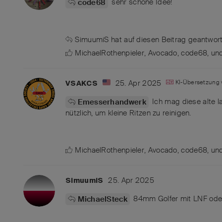
sehr schöne Idee!
code68
SimuumiS
hat
auf diesen Beitrag geantwort
MichaelRothenpieler
,
Avocado
,
code68
, u
25. Apr 2025
KI-Übersetzung
VSAKCS
Ich mag diese alte la
Emesserhandwerk
nützlich, um kleine Ritzen zu reinigen.
MichaelRothenpieler
,
Avocado
,
code68
, u
25. Apr 2025
SimuumiS
84mm Golfer mit LNF oder
MichaelSteck