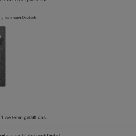
nglisch
nach
Deutsch
14
weiteren
gefällt das
.
rsetzung von
Englisch
nach
Deutsch