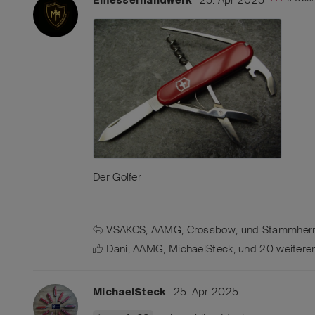
Der Golfer
VSAKCS
,
AAMG
,
Crossbow
, und
Stammher
Dani
,
AAMG
,
MichaelSteck
, und
20
weitere
25. Apr 2025
MichaelSteck