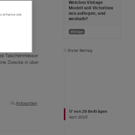
Welches Vintage
Modell soll Victorinox
neu auflegen, und
 to enhance site
weshalb?
Vintage
Erster Beitrag
biles Taschenmesser
eine Zwecke in über
Antworten
17
von
28
Beiträgen
April 2025