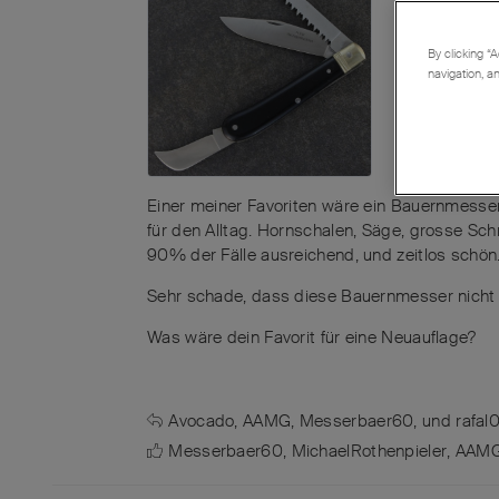
By clicking “A
navigation, a
Einer meiner Favoriten wäre ein Bauernmesser,
für den Alltag. Hornschalen, Säge, grosse Sc
90% der Fälle ausreichend, und zeitlos schön
Sehr schade, dass diese Bauernmesser nicht 
Was wäre dein Favorit für eine Neuauflage?
Avocado
,
AAMG
,
Messerbaer60
, und
rafal
Messerbaer60
,
MichaelRothenpieler
,
AAM