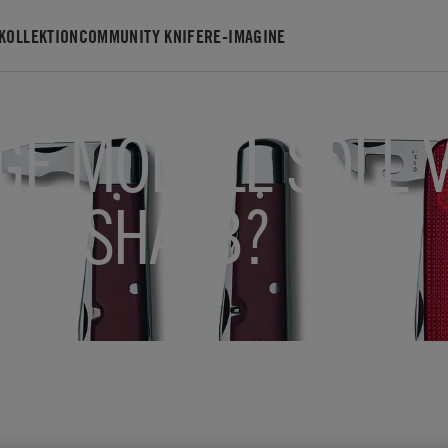
KOLLEKTION
COMMUNITY KNIFE
RE-IMAGINE
GE MODELL SOLL 
 WESHALB?