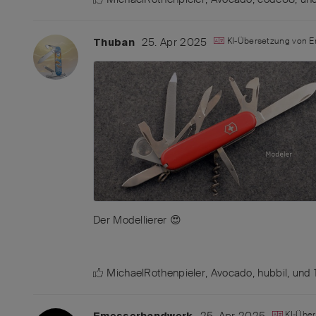
25. Apr 2025
KI-Übersetzung von
E
Thuban
Der Modellierer 😍
MichaelRothenpieler
,
Avocado
,
hubbil
, und
25. Apr 2025
KI-Übe
Emesserhandwerk