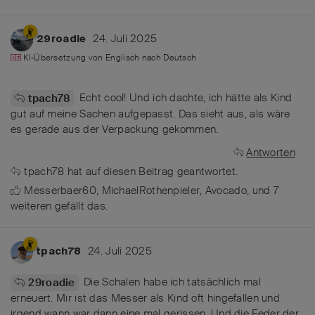
24. Juli 2025
29roadie
KI-Übersetzung von
Englisch
nach
Deutsch
Echt cool! Und ich dachte, ich hätte als Kind
tpach78
gut auf meine Sachen aufgepasst. Das sieht aus, als wäre
es gerade aus der Verpackung gekommen.
Antworten
tpach78
hat
auf diesen Beitrag geantwortet.
Messerbaer60
,
MichaelRothenpieler
,
Avocado
, und
7
weiteren
gefällt das
.
24. Juli 2025
tpach78
Die Schalen habe ich tatsächlich mal
29roadie
erneuert. Mir ist das Messer als Kind oft hingefallen und
irgend wann war dann eine mal gerissen. Und die Feder der