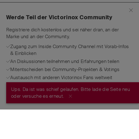
Werde Teil der Victorinox Community
Registriere dich kostenlos und sei näher dran, an der
Marke und an der Community.
Zugang zum Inside Community Channel mit Vorab-Infos
& Einblicken
An Diskussionen teilnehmen und Erfahrungen teilen
Mitentscheiden bei Community-Projekten & Votings
Austausch mit anderen Victorinox Fans weltweit
Ups. Da ist was schief gelaufen. Bitte lade die Seite neu
JETZT REGISTRIEREN
oder versuche es erneut.