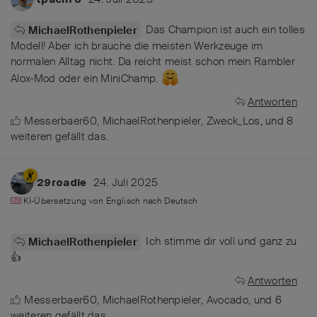
Das Champion ist auch ein tolles
MichaelRothenpieler
Modell! Aber ich brauche die meisten Werkzeuge im
normalen Alltag nicht. Da reicht meist schon mein Rambler
Alox-Mod oder ein MiniChamp.
Antworten
Messerbaer60
,
MichaelRothenpieler
,
Zweck_Los
, und
8
weiteren
gefällt das
.
24. Juli 2025
29roadie
KI-Übersetzung von
Englisch
nach
Deutsch
Ich stimme dir voll und ganz zu
MichaelRothenpieler
👍
Antworten
Messerbaer60
,
MichaelRothenpieler
,
Avocado
, und
6
weiteren
gefällt das
.