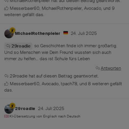
MichaelRothenpieler
hat
auf diesen Beitrag geantwortet.
Messerbaer60
,
MichaelRothenpieler
,
Avocado
, und
9
weiteren
gefällt das
.
24. Juli 2025
MichaelRothenpieler
so Geschichten finde ich immer großartig.
29roadie
Und so Menschen wie Dein Freund wussten sich auch
immer zu helfen… das ist Schule fürs Leben
Antworten
29roadie
hat
auf diesen Beitrag geantwortet.
Messerbaer60
,
Avocado
,
tpach78
, und
8
weiteren
gefällt
das
.
24. Juli 2025
29roadie
KI-Übersetzung von
Englisch
nach
Deutsch