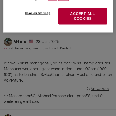
wissen
Antworten
Cookies Settings
ACCEPT ALL
COOKIES
Messerbaer60
,
Avocado
,
tpach78
, und
9
weiteren
gefällt
das
.
23. Juli 2025
M4arc
KI-Übersetzung von
Englisch
nach
Deutsch
Ich weiß nicht mehr genau, ob es der SwissChamp oder der
Mechanic war, aber irgendwann in den frühen 90ern (1989–
1991) hatte ich einen SwissChamp, einen Mechanic und einen
Adventure.
Antworten
Messerbaer60
,
MichaelRothenpieler
,
tpach78
, und
9
weiteren
gefällt das
.