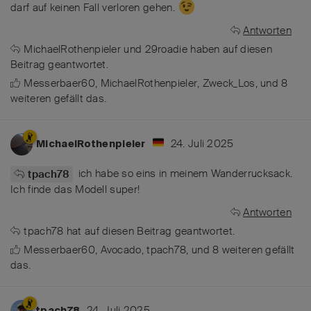
darf auf keinen Fall verloren gehen.
Antworten
MichaelRothenpieler
und
29roadie
haben
auf diesen
Beitrag geantwortet.
Messerbaer60
,
MichaelRothenpieler
,
Zweck_Los
, und
8
weiteren
gefällt das
.
24. Juli 2025
MichaelRothenpieler
ich habe so eins in meinem Wanderrucksack.
tpach78
Ich finde das Modell super!
Antworten
tpach78
hat
auf diesen Beitrag geantwortet.
Messerbaer60
,
Avocado
,
tpach78
, und
8
weiteren
gefällt
das
.
24. Juli 2025
tpach78