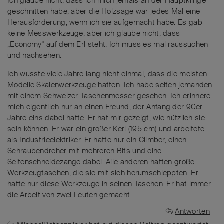
Ich glaube nicht, dass ich mich jemals an der Hauptklinge
geschnitten habe, aber die Holzsäge war jedes Mal eine
Herausforderung, wenn ich sie aufgemacht habe. Es gab
keine Messwerkzeuge, aber ich glaube nicht, dass
„Economy“ auf dem Erl steht. Ich muss es mal raussuchen
und nachsehen.
Ich wusste viele Jahre lang nicht einmal, dass die meisten
Modelle Skalenwerkzeuge hatten. Ich habe selten jemanden
mit einem Schweizer Taschenmesser gesehen. Ich erinnere
mich eigentlich nur an einen Freund, der Anfang der 90er
Jahre eins dabei hatte. Er hat mir gezeigt, wie nützlich sie
sein können. Er war ein großer Kerl (195 cm) und arbeitete
als Industrieelektriker. Er hatte nur ein Climber, einen
Schraubendreher mit mehreren Bits und eine
Seitenschneidezange dabei. Alle anderen hatten große
Werkzeugtaschen, die sie mit sich herumschleppten. Er
hatte nur diese Werkzeuge in seinen Taschen. Er hat immer
die Arbeit von zwei Leuten gemacht.
Antworten