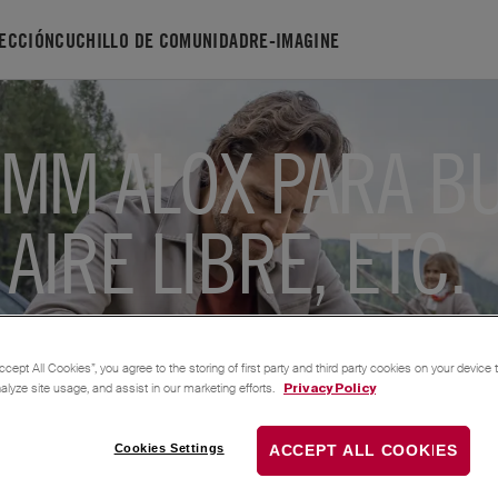
ECCIÓN
CUCHILLO DE COMUNIDAD
RE-IMAGINE
3 MM ALOX PARA B
AIRE LIBRE, ETC.
ccept All Cookies”, you agree to the storing of first party and third party cookies on your device
nalyze site usage, and assist in our marketing efforts.
Privacy Policy
slation from
Alemán
to
Español
Cookies Settings
ACCEPT ALL COOKIES
: