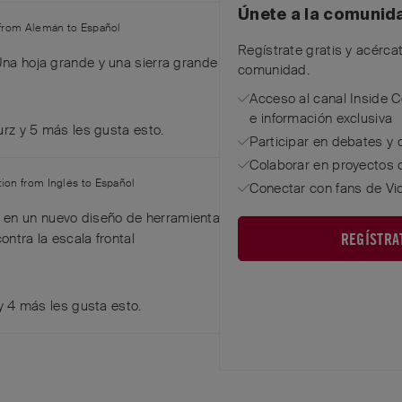
Únete a la comunid
 from
Alemán
to
Español
Regístrate gratis y acérca
 Una hoja grande y una sierra grande son imprescindibles.
comunidad.
Acceso al canal Inside 
e información exclusiva
urz
y
5
más
les gusta esto
.
Participar en debates y 
Colaborar en proyectos 
ation from
Inglés
to
Español
Conectar con fans de Vi
en un nuevo diseño de herramienta compacta que pudiera ir en la
REGÍSTRA
ontra la escala frontal
y
4
más
les gusta esto
.