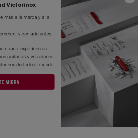
ad Victorinox
te más a la marca y a la
Community con adelantos
Responder
compartir experiencias
comunitarios y votaciones
ctorinox de todo el mundo
 parte superior y
TE AHORA
Responder