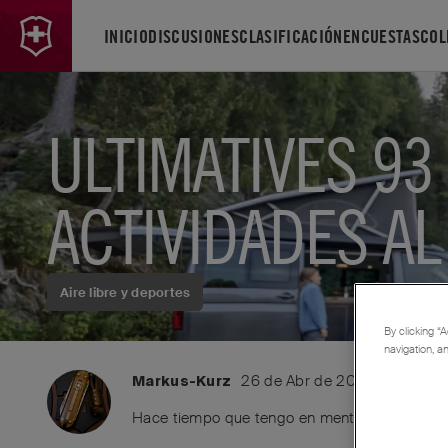
INICIO
DISCUSIONES
CLASIFICACIÓN
ENCUESTAS
COL
ULTIMATIVES 9
ACTIVIDADES AL 
Aire libre y deportes
By clicking “A
navigation, a
26 de Abr de 2025
AI tran
Markus-Kurz
Hace tiempo que tengo en mente un Alox con