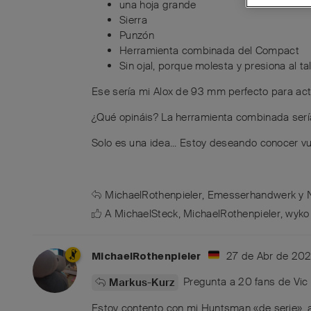
una hoja grande
Sierra
Punzón
Herramienta combinada del Compact
Sin ojal, porque molesta y presiona al tal
Ese sería mi Alox de 93 mm perfecto para activi
¿Qué opináis? La herramienta combinada sería 
Solo es una idea... Estoy deseando conocer v
MichaelRothenpieler
,
Emesserhandwerk
y
A
MichaelSteck
,
MichaelRothenpieler
,
wyko
27 de Abr de 20
MichaelRothenpieler
Pregunta a 20 fans de Vic c
Markus-Kurz
Estoy contento con mi Huntsman «de serie», a