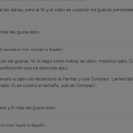
 las tijeras, pero al fin y al cabo es cuestión de gustos personal
más
les gusta esto
.
AI translation from
Alemán
to
Español
ón de gustos. Yo lo hago como hobby, es decir, modifico saks. C
odificación que se describe aquí.
llevarlo a cabo se necesitaría la Farmer y una Compact. Lamentab
ado. O, en cuanto al tamaño, solo en Compact.
ado
y
6
más
les gusta esto
.
ation from
Inglés
to
Español