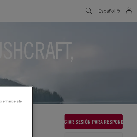
Español
USHCRAFT,
 to enhance site
INICIAR SESIÓN PARA RESPONDER