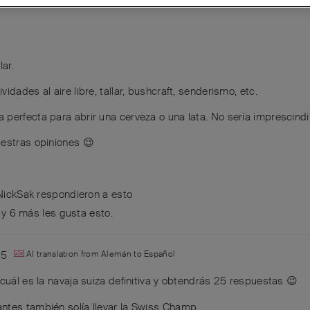
lar.
dades al aire libre, tallar, bushcraft, senderismo, etc.
perfecta para abrir una cerveza o una lata. No sería imprescindi
uestras opiniones 😉
NickSak
respondieron a esto
y
6
más
les gusta esto
.
25
AI translation from
Alemán
to
Español
uál es la navaja suiza definitiva y obtendrás 25 respuestas 😉
ntes también solía llevar la Swiss Champ.