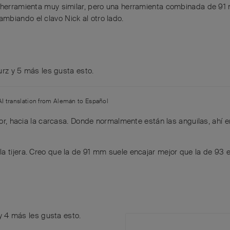
herramienta muy similar, pero una herramienta combinada de 91
mbiando el clavo Nick al otro lado.
urz
y
5
más
les gusta esto
.
AI translation from
Alemán
to
Español
or, hacia la carcasa. Donde normalmente están las anguilas, ahí 
a tijera. Creo que la de 91 mm suele encajar mejor que la de 93 e
y
4
más
les gusta esto
.