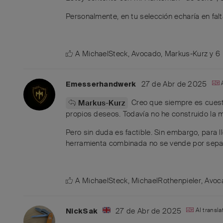
Personalmente, en tu selección echaría en falta
A
MichaelSteck
,
Avocado
,
Markus-Kurz
y
6
27 de Abr de 2025
Emesserhandwerk
Creo que siempre es cuesti
Markus-Kurz
propios deseos. Todavía no he construido la m
Pero sin duda es factible. Sin embargo, para 
herramienta combinada no se vende por separ
A
MichaelSteck
,
MichaelRothenpieler
,
Avoc
27 de Abr de 2025
AI transl
NickSak