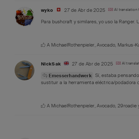
27 de Abr de 2025
AI translation
wyko
Para bushcraft y similares, yo uso la Ranger.
A
MichaelRothenpieler
,
Avocado
,
Markus-K
27 de Abr de 2025
AI transl
NickSak
Sí, estaba pensando 
Emesserhandwerk
sustituir a la herramienta eléctrica/podadora c
A
MichaelRothenpieler
,
Avocado
,
29roadie