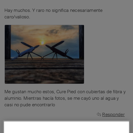
Hay muchos. Y raro no significa necesariamente
caro/valioso.
Me gustan mucho estos, Cure Pied con cubiertas de fibra y
aluminio. Mientras hacía fotos, se me cayó uno al agua y
casi no pude encontrarlo
Responder
Avocado
y
Dani
respondieron a esto
A
Dani
,
AAMG
,
MichaelSteck
y
14
más
les gusta esto
.