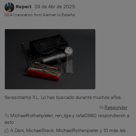
29 de Abr de 2025
Rupert
AI translation from
Alemán
to
Español
Swisschamp XL. Lo has buscado durante muchos años.
Responder
MichaelRothenpieler
,
ren_ilge
y
rafal0880
respondieron a
esto
A
Dani
,
MichaelSteck
,
MichaelRothenpieler
y
10
más
les