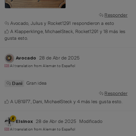
Responder
Avocado
,
Julius
y
Rocket1291
respondieron a esto
A
Klapperklinge
,
MichaelSteck
,
Rocket1291
y
18
más
les
gusta esto
.
28 de Abr de 2025
Avocado
AI translation from
Alemán
to
Español
Gran idea
Dani
Responder
A
UB1977
,
Dani
,
MichaelSteck
y
4
más
les gusta esto
.
28 de Abr de 2025
Modificado
Elsinox
AI translation from
Alemán
to
Español