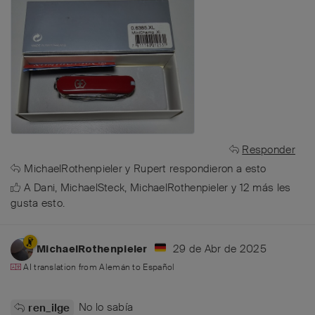
Responder
MichaelRothenpieler
y
Rupert
respondieron a esto
A
Dani
,
MichaelSteck
,
MichaelRothenpieler
y
12
más
les
gusta esto
.
29 de Abr de 2025
MichaelRothenpieler
AI translation from
Alemán
to
Español
No lo sabía
ren_ilge