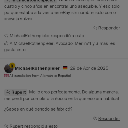
cuatro y cinco años en encontrar uno asequible. Y eso solo
porque estaba a la venta en eBay sin nombre, solo como
«navaja suiza».
Responder
MichaelRothenpieler
respondió a esto
A
MichaelRothenpieler
,
Avocado
,
Merlin74
y
3
más
les
gusta esto
.
29 de Abr de 2025
MichaelRothenpieler
AI translation from
Alemán
to
Español
Me lo creo perfectamente. De alguna manera,
Rupert
me perdí por completo la época en la que eso era habitual
¿Sabes en qué periodo se fabricó?
Responder
Rupert
respondió a esto