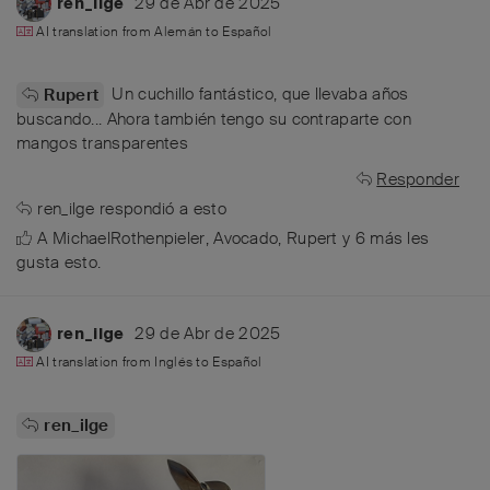
29 de Abr de 2025
ren_ilge
AI translation from
Alemán
to
Español
Un cuchillo fantástico, que llevaba años
Rupert
buscando... Ahora también tengo su contraparte con
mangos transparentes
Responder
ren_ilge
respondió a esto
A
MichaelRothenpieler
,
Avocado
,
Rupert
y
6
más
les
gusta esto
.
29 de Abr de 2025
ren_ilge
AI translation from
Inglés
to
Español
ren_ilge