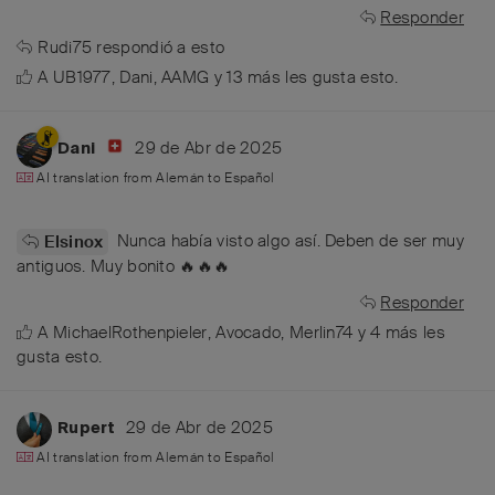
Responder
Rudi75
respondió a esto
A
UB1977
,
Dani
,
AAMG
y
13
más
les gusta esto
.
29 de Abr de 2025
Dani
AI translation from
Alemán
to
Español
Nunca había visto algo así. Deben de ser muy
Elsinox
antiguos. Muy bonito 🔥🔥🔥
Responder
A
MichaelRothenpieler
,
Avocado
,
Merlin74
y
4
más
les
gusta esto
.
29 de Abr de 2025
Rupert
AI translation from
Alemán
to
Español