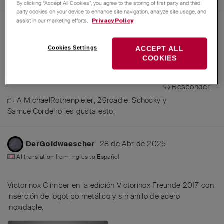
By clicking “Accept All Cookies”, you agree to the storing of first party and third
party cookies on your device to enhance site navigation, analyze site usage, and
assist in our marketing efforts.
Privacy Policy
28 de Abr de 2025
Avocado
AI translation from
Alemán
to
Español
Cookies Settings
ACCEPT ALL
COOKIES
parece dos 🦟
Elsinox
Responder
A
MichaelRothenpieler
,
29roadie
,
Schocky
y
SamuelCordeiro
les gusta esto
.
28 de Abr de 2025
DerGoldwaescher
AI translation from
Inglés
to
Español
Victorinox Climber en la edición Victorinox Freunde 2017 con
inserción de logotipo metálico y sin anillo de acero
inoxidable.