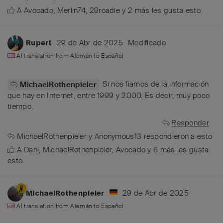
A
Avocado
,
Merlin74
,
29roadie
y
2
más
les gusta esto
.
29 de Abr de 2025
Modificado
Rupert
AI translation from
Alemán
to
Español
Si nos fiamos de la información
MichaelRothenpieler
que hay en Internet, entre 1999 y 2000. Es decir, muy poco
tiempo.
Responder
MichaelRothenpieler
y
Anonymous13
respondieron a esto
A
Dani
,
MichaelRothenpieler
,
Avocado
y
6
más
les gusta
esto
.
29 de Abr de 2025
MichaelRothenpieler
AI translation from
Alemán
to
Español