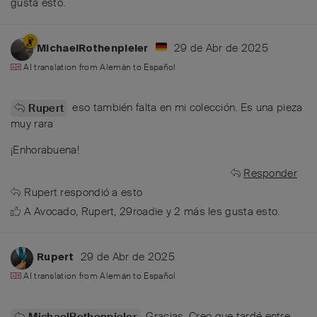
gusta esto
.
29 de Abr de 2025
MichaelRothenpieler
AI translation from
Alemán
to
Español
eso también falta en mi colección. Es una pieza
Rupert
muy rara
¡Enhorabuena!
Responder
Rupert
respondió a esto
A
Avocado
,
Rupert
,
29roadie
y
2
más
les gusta esto
.
29 de Abr de 2025
Rupert
AI translation from
Alemán
to
Español
Gracias. Creo que tardé entre
MichaelRothenpieler