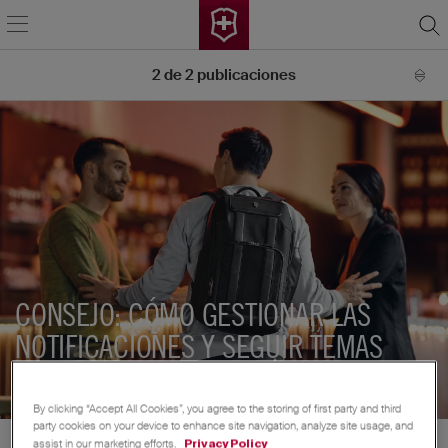
2
de
2
publicaciones
CONSEJO: CÓMO GESTIONAR LAS
NOTIFICACIONES Y SEGUIR TEMAS
Cultura comunitaria
By clicking “Accept All Cookies”, you agree to the storing of first party and third
party cookies on your device to enhance site navigation, analyze site usage, and
assist in our marketing efforts.
Privacy Policy