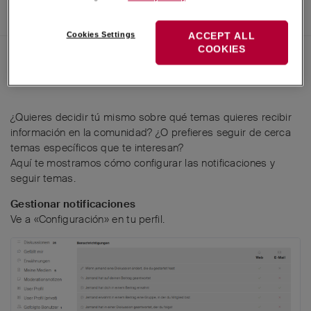
INICIAR SESIÓN PARA RESPONDER
Cookies Settings
ACCEPT ALL
COOKIES
12 de Jun de 2025
Vanessa
AI translation from
Alemán
to
Español
¿Quieres decidir tú mismo sobre qué temas quieres recibir
información en la comunidad? ¿O prefieres seguir de cerca
temas específicos que te interesan?
Aquí te mostramos cómo configurar las notificaciones y
seguir temas.
Gestionar notificaciones
Ve a «Configuración» en tu perfil.