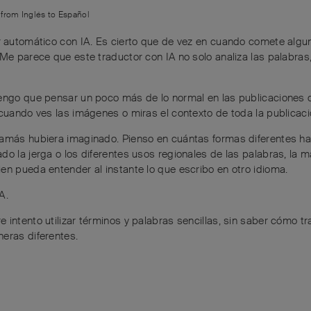
n from
Inglés
to
Español
r automático con IA. Es cierto que de vez en cuando comete algu
 Me parece que este traductor con IA no solo analiza las palabras
tengo que pensar un poco más de lo normal en las publicaciones d
 cuando ves las imágenes o miras el contexto de toda la publicaci
jamás hubiera imaginado. Pienso en cuántas formas diferentes ha
do la jerga o los diferentes usos regionales de las palabras, la 
en pueda entender al instante lo que escribo en otro idioma.
A.
intento utilizar términos y palabras sencillas, sin saber cómo tra
eras diferentes.