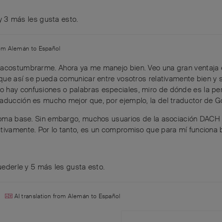
y
3
más
les gusta esto
.
rom
Alemán
to
Español
o acostumbrarme. Ahora ya me manejo bien. Veo una gran ventaja 
y que así se pueda comunicar entre vosotros relativamente bien y 
 hay confusiones o palabras especiales, miro de dónde es la per
raducción es mucho mejor que, por ejemplo, la del traductor de G
idioma base. Sin embargo, muchos usuarios de la asociación DACH 
tivamente. Por lo tanto, es un compromiso que para mí funciona b
ederle
y
5
más
les gusta esto
.
o
AI translation from
Alemán
to
Español