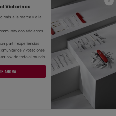
os tu enfado por
ad Victorinox
te más a la marca y a la
idad Victorinox.
que muchos sistemas
Community con adelantos
eta dónde hay que
compartir experiencias
les. Pero nos
comunitarios y votaciones
ctorinox de todo el mundo
mo corresponde. Si
o.
TE AHORA
Responder