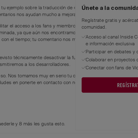
y tu ejemplo sobre la traducción de «Sonntagsmesser». Entendem
Únete a la comunid
mentarios nos ayudan mucho a mejorar de forma específica. 🙏
Regístrate gratis y acérca
ilitar el acceso a los fans y miembros internacionales de la comun
comunidad.
inada, ya que aún nos encontramos en la fase inicial. Al igual 
Acceso al canal Inside 
nde con el tiempo; tu comentario nos muestra de forma muy concr
e información exclusiva
Participar en debates y 
isto técnicamente desactivar la función para usuarios individua
Colaborar en proyectos 
smitiremos a los desarrolladores.
Conectar con fans de Vi
o. Nos tomamos muy en serio tu opinión y la transmitiremos co
dudes en ponerte en contacto con nosotros en cualquier moment
REGÍSTRA
ederle
y
8
más
les gusta esto
.