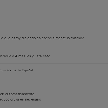
lo que estoy diciendo es esencialmente lo mismo?
ederle
y
4
más
les gusta esto
.
n from
Alemán
to
Español
ucir automáticamente
aducción, si es necesario