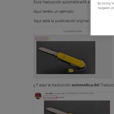
Esta traducción automática/IA es para ***** ¡y
By clicking “A
navigation, a
Aquí tenéis un ejemplo:
Aquí está la publicación original:
¡
Y aquí la traducción
automática de!
Traducc