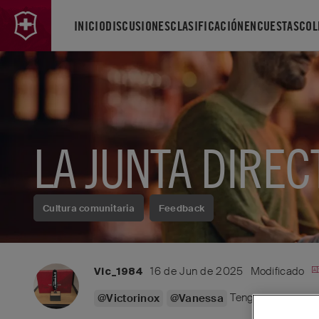
INICIO
DISCUSIONES
CLASIFICACIÓN
ENCUESTAS
COL
LA JUNTA DIRECT
Cultura comunitaria
Feedback
16 de Jun de 2025
Modificado
Vic_1984
Tengo que expresar
@Victorinox
@Vanessa