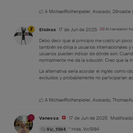
A
MichaelRothenpieler
,
Avocado
,
29roadie
17 de Jun de 2025
AI translation f
Elsinox
Debo decir que al principio me costó un poc
también se dirija a usuarios internacionales 
usuarios pueden indicar de dónde son. Cuando
normalmente me da la solución. Creo que la t
La alternativa sería acordar el inglés como 
excluidos y probablemente no participarían ac
A
MichaelRothenpieler
,
Avocado
,
ThomasKu
17 de Jun de 2025
Modificad
Vanessa
* Hola, Vic1984
Vic_1984