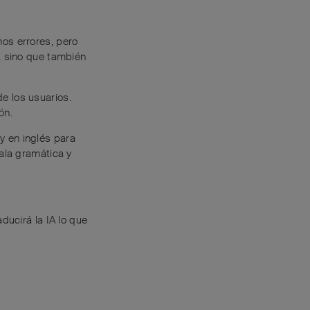
nos errores, pero
, sino que también
e los usuarios.
ón.
y en inglés para
mala gramática y
ducirá la IA lo que