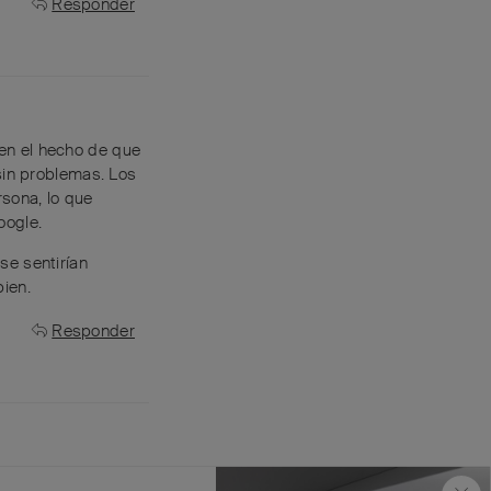
Responder
en el hecho de que
sin problemas. Los
sona, lo que
oogle.
se sentirían
ien.
Responder