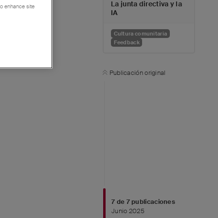
La junta directiva y la
 to enhance site
IA
Cultura comunitaria
Feedback
Publicación original
7
de
7
publicaciones
Junio 2025