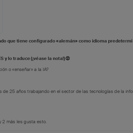
undo que tiene configurado «alemán» como idioma predetermi
y lo traduce (¡véase la nota!)😡
ión o «enseñar» a la IA?
s de 25 años trabajando en el sector de las tecnologías de la inf
y
2
más
les gusta esto
.