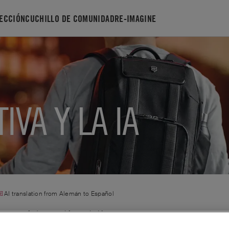
ECCIÓN
CUCHILLO DE COMUNIDAD
RE-IMAGINE
IVA Y LA IA
AI translation from
Alemán
to
Español
 mi enfado con el foro y la IA: