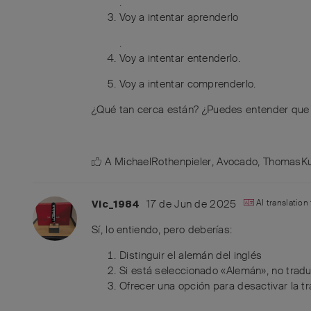
.
Voy a intentar aprenderlo
.
Voy a intentar entenderlo.
Voy a intentar comprenderlo.
¿Qué tan cerca están? ¿Puedes entender que 
A
MichaelRothenpieler
,
Avocado
,
ThomasKu
17 de Jun de 2025
AI translatio
Vic_1984
Sí, lo entiendo, pero deberías:
Distinguir el alemán del inglés
Si está seleccionado «Alemán», no trad
Ofrecer una opción para desactivar la tr