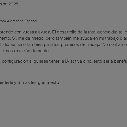
un de 2025
.
 from
Alemán
to
Español
aprende con vuestra ayuda. El desarrollo de la inteligencia digital 
to. Sí, me da miedo, pero también me ayuda en mi trabajo diario
r el idioma, sino también para los procesos de trabajo. No confiamos
 errores más rápidamente.
a configuración si quieres tener la IA activa o no, esto sería benef
ederle
y
6
más
les gusta esto
.