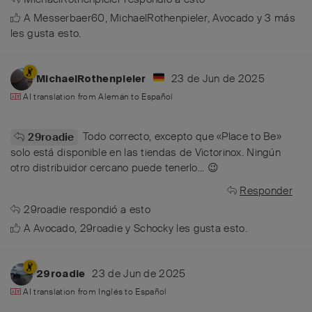
A
Messerbaer60
,
MichaelRothenpieler
,
Avocado
y
3
más
les gusta esto
.
23 de Jun de 2025
MichaelRothenpieler
AI translation from
Alemán
to
Español
Todo correcto, excepto que «Place to Be»
29roadie
solo está disponible en las tiendas de Victorinox. Ningún
otro distribuidor cercano puede tenerlo... 😉
Responder
29roadie
respondió a esto
A
Avocado
,
29roadie
y
Schocky
les gusta esto
.
23 de Jun de 2025
29roadie
AI translation from
Inglés
to
Español