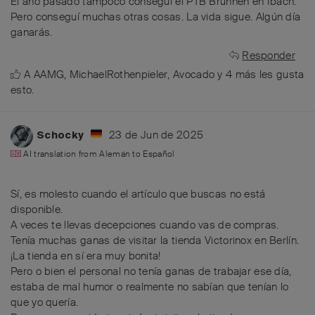
El año pasado tampoco conseguí el PTB Brunnen en Ibach.
Pero conseguí muchas otras cosas. La vida sigue. Algún día
ganarás.
Responder
A
AAMG
,
MichaelRothenpieler
,
Avocado
y
4
más
les gusta
esto
.
23 de Jun de 2025
Schocky
AI translation from
Alemán
to
Español
Sí, es molesto cuando el artículo que buscas no está
disponible.
A veces te llevas decepciones cuando vas de compras.
Tenía muchas ganas de visitar la tienda Victorinox en Berlín.
¡La tienda en sí era muy bonita!
Pero o bien el personal no tenía ganas de trabajar ese día,
estaba de mal humor o realmente no sabían que tenían lo
que yo quería.