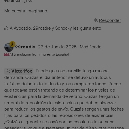
estándar, ¿no?
Me cuesta imaginarlo..
Responder
A
Avocado
,
29roadie
y
Schocky
les gusta esto
.
23 de Jun de 2025
Modificado
29roadie
AI translation from
Inglés
to
Español
Puede que ese cuchillo tenga mucha
Victorifox
demanda. Quizás el día anterior se detuvo un autobús
turístico delante de la tienda y los compraron todos. Puede
que todavía estén tratando de determinar los niveles de
existencias para la demanda de verano. Quizás tengan un
umbral de reposición de existencias que deben alcanzar
para reducir los gastos de envío. Quizás tengan unas fechas
fijas para los pedidos o las reposiciones de existencias.
¿Quizás el gerente se cayó por las escaleras la semana
pasada y tuvo que ausentarse un par de días y otra persona