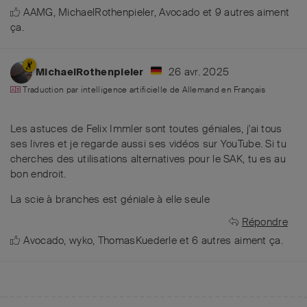
AAMG
,
MichaelRothenpieler
,
Avocado
et
9
autres
aiment
ça
.
26 avr. 2025
MichaelRothenpieler
Traduction par intelligence artificielle de
Allemand
en
Français
Les astuces de Felix Immler sont toutes géniales, j'ai tous
ses livres et je regarde aussi ses vidéos sur YouTube. Si tu
cherches des utilisations alternatives pour le SAK, tu es au
bon endroit.
La scie à branches est géniale à elle seule
Répondre
Avocado
,
wyko
,
ThomasKuederle
et
6
autres
aiment ça
.