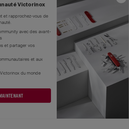
nauté Victorinox
nt et rapprochez-vous de
nauté.
ommunity avec des avant-
Répondre
s
ns et partager vos
communautaires et aux
lacer l'outil
 Victorinox du monde
Répondre
 MAINTENANT