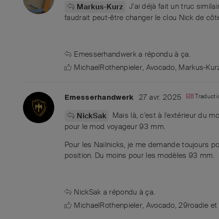
J'ai déjà fait un truc simil
Markus-Kurz
faudrait peut-être changer le clou Nick de côt
Emesserhandwerk
a répondu à ça.
MichaelRothenpieler
,
Avocado
,
Markus-Kur
27 avr. 2025
Traducti
Emesserhandwerk
Mais là, c'est à l'extérieur du 
NickSak
pour le mod voyageur 93 mm.
Pour les Nailnicks, je me demande toujours po
position. Du moins pour les modèles 93 mm.
NickSak
a répondu à ça.
MichaelRothenpieler
,
Avocado
,
29roadie
e