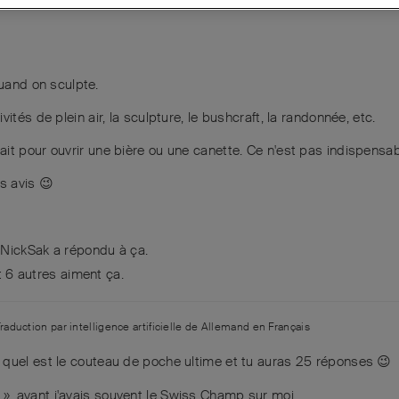
quand on sculpte.
ités de plein air, la sculpture, le bushcraft, la randonnée, etc.
it pour ouvrir une bière ou une canette. Ce n'est pas indispensab
os avis 😉
t
NickSak
a répondu à ça.
t
6
autres
aiment ça
.
raduction par intelligence artificielle de
Allemand
en
Français
uel est le couteau de poche ultime et tu auras 25 réponses 😉
, avant j'avais souvent le Swiss Champ sur moi.