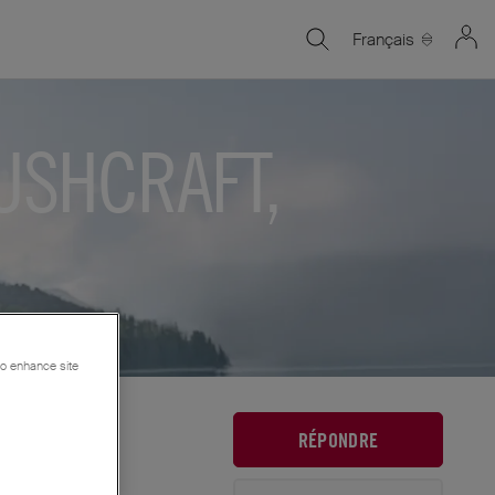
Français
USHCRAFT,
 to enhance site
RÉPONDRE