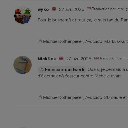
27 avr. 2025
Traduction par intellig
wyko
Pour le bushcraft et tout ça, je suis fan du R
MichaelRothenpieler
,
Avocado
,
Markus-Kur
27 avr. 2025
Traduction par int
NickSak
Ouais, je pensais à u
Emesserhandwerk
d'électricien/sécateur contre l'échelle avant
MichaelRothenpieler
,
Avocado
,
29roadie
e