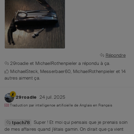
Répondre
29roadie
et
MichaelRothenpieler
a répondu à ça.
MichaelSteck
,
Messerbaer60
,
MichaelRothenpieler
et
14
autres
aiment ça
.
24 juil. 2025
29roadie
Traduction par intelligence artificielle de
Anglais
en
Français
Super ! Et moi qui pensais que je prenais soin
tpach78
de mes affaires quand j'étais gamin. On dirait que ça vient