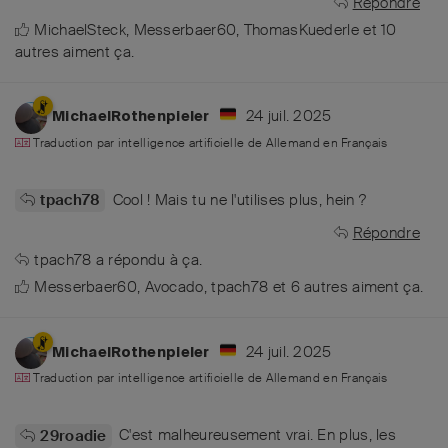
Répondre
MichaelSteck
,
Messerbaer60
,
ThomasKuederle
et
10
autres
aiment ça
.
24 juil. 2025
MichaelRothenpieler
Traduction par intelligence artificielle de
Allemand
en
Français
Cool ! Mais tu ne l'utilises plus, hein ?
tpach78
Répondre
tpach78
a répondu à ça.
Messerbaer60
,
Avocado
,
tpach78
et
6
autres
aiment ça
.
24 juil. 2025
MichaelRothenpieler
Traduction par intelligence artificielle de
Allemand
en
Français
C'est malheureusement vrai. En plus, les
29roadie