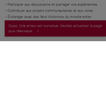
Participer aux discussions et partager vos expériences
Contribuer aux projets communautaires et aux votes
Échanger avec des fans Victorinox du monde entier
Oups. Une erreur est survenue. Veuillez actualiser la page
S’INSCRIRE MAINTENANT
puis réessayer.
PAR LES CRÉATEURS DU COUTEAU
SUISSE ORIGINAL
™