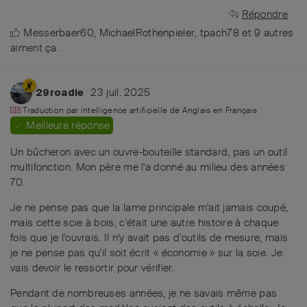
Répondre
Messerbaer60
,
MichaelRothenpieler
,
tpach78
et
9
autres
aiment ça
.
23 juil. 2025
29roadie
Traduction par intelligence artificielle de
Anglais
en
Français
Meilleure réponse
Un bûcheron avec un ouvre-bouteille standard, pas un outil
multifonction. Mon père me l'a donné au milieu des années
70.
Je ne pense pas que la lame principale m'ait jamais coupé,
mais cette scie à bois, c'était une autre histoire à chaque
fois que je l'ouvrais. Il n'y avait pas d'outils de mesure, mais
je ne pense pas qu'il soit écrit « économie » sur la soie. Je
vais devoir le ressortir pour vérifier.
Pendant de nombreuses années, je ne savais même pas