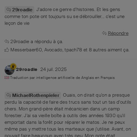
J'adore ce genre d'histoires. Et les gens
29roadie
comme ton pote ont toujours su se débrouiller... c'est une
leçon de vie
Répondre
29roadie
a répondu à ça.
Messerbaer60
,
Avocado
,
tpach78
et
8
autres
aiment ça
.
24 juil. 2025
29roadie
Traduction par intelligence artificielle de
Anglais
en
Français
Ouais, on dirait qu'on a presque
MichaelRothenpieler
perdu la capacité de faire des trucs sans tout un tas d'outils
chers. Mon grand-père était mécanicien dans un camp
forestier. J'ai sa vieille boîte à outils des années 1930 qu'il
emportait dans la forêt pour réparer le matos. Je ne peux
même pas y mettre tous les marteaux que j'utilise. Avant, on
pouvait faire beaucoup avec très peu. Mon pote était