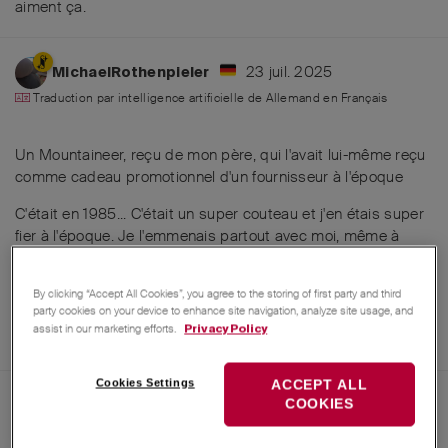
aiment ça
.
23 juil. 2025
MichaelRothenpieler
Traduction par intelligence artificielle de
Allemand
en
Français
Un Mountaineer, reçu de mon père, qui l'avait lui-même reçu
comme cadeau promotionnel d'un fournisseur à l'époque
C'était en 1985... C'était un super couteau et j'en étais super
fier à l'époque. Je l'emmenais partout avec moi, même à
l'école... mais il ne fallait surtout pas que les profs le sachent
😉
By clicking “Accept All Cookies”, you agree to the storing of first party and third
Répondre
party cookies on your device to enhance site navigation, analyze site usage, and
assist in our marketing efforts.
Privacy Policy
Messerbaer60
,
Avocado
,
tpach78
et
9
autres
aiment ça
.
Cookies Settings
ACCEPT ALL
23 juil. 2025
COOKIES
M4arc
Traduction par intelligence artificielle de
Anglais
en
Français