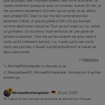
que la plupart des modèles avaient des outils à échelle. Je
voyais rarement quelqu'un avec un couteau suisse. En fait, je
me souviens seulement d'un ami qui en avait un au début
des années 90. C'est lui qui m'a fait comprendre leur
potentiel. C'était un grand gaillard (195 cm) qui bossait
comme électricien industriel. Tout ce qu'il avait sur lui, c'était
un grimpeur, un tournevis multi-embouts et une paire de
pinces coupantes. Tous les autres avaient de gros sacs à
outils qu'ils traînaient partout. Lui, il avait juste ces outils
dans ses poches. Il faisait systématiquement le travail de
deux personnes.
Répondre
MichaelRothenpieler
a répondu à ça.
Messerbaer60
,
MichaelRothenpieler
,
Avocado
et
9
autres
aiment ça
.
24 juil. 2025
MichaelRothenpieler
Traduction par intelligence artificielle de
Allemand
en
Français