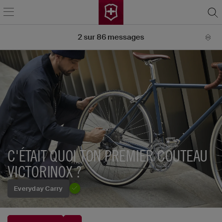
2
sur
86
messages
C'ÉTAIT QUOI TON PREMIER COUTEAU
VICTORINOX ?
Everyday Carry