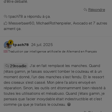
d'être déballé.
Répondre
tpach78
a répondu à ça.
Messerbaer60
,
MichaelRothenpieler
,
Avocado
et
7
autres
aiment ça
.
24 juil. 2025
tpach78
Traduction par intelligence artificielle de
Allemand
en
Français
J'ai en fait remplacé les manches. Quand
29roadie
j'étais gamin, je faisais souvent tomber le couteau et à un
moment donné, l'un des manches s'est fendu. Et le ressort
des ciseaux s'est cassé. Mon père l'a alors envoyé en
réparation. Sinon, les outils ont étonnamment bien résisté à
toutes les utilisations et mésabuso. Quand j'étais gamin, je
pensais que l'acier inoxydable était indestructible et c'est
comme ça que je traitais le couteau. 😁