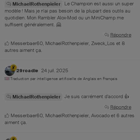
Le Champion est aussi un super
MichaelRothenpieler
modèle ! Mais je n'ai pas besoin de la plupart des outils au
quotidien. Mon Rambler Alox-Mod ou un MiniChamp me
suffisent généralement. 🤗
Répondre
Messerbaer60
,
MichaelRothenpieler
,
Zweck_Los
et
8
autres
aiment ça
.
24 juil. 2025
29roadie
Traduction par intelligence artificielle de
Anglais
en
Français
Je suis carrément d'accord 👍
MichaelRothenpieler
Répondre
Messerbaer60
,
MichaelRothenpieler
,
Avocado
et
6
autres
aiment ça
.