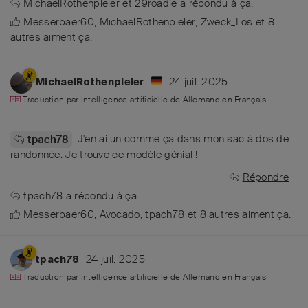
MichaelRothenpieler
et
29roadie
a répondu à ça.
Messerbaer60
,
MichaelRothenpieler
,
Zweck_Los
et
8
autres
aiment ça
.
24 juil. 2025
MichaelRothenpieler
Traduction par intelligence artificielle de
Allemand
en
Français
J'en ai un comme ça dans mon sac à dos de
tpach78
randonnée. Je trouve ce modèle génial !
Répondre
tpach78
a répondu à ça.
Messerbaer60
,
Avocado
,
tpach78
et
8
autres
aiment ça
.
24 juil. 2025
tpach78
Traduction par intelligence artificielle de
Allemand
en
Français