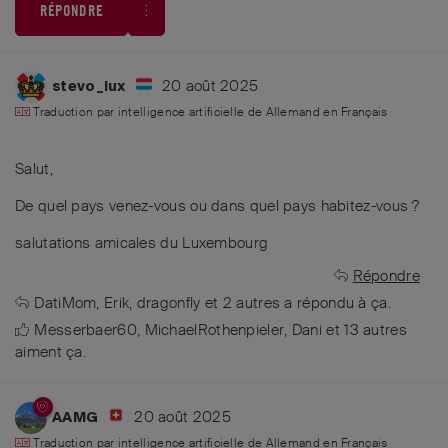
RÉPONDRE
20 août 2025
stevo_lux
Traduction par intelligence artificielle de
Allemand
en
Français
Salut,
De quel pays venez-vous ou dans quel pays habitez-vous ?
salutations amicales du Luxembourg
Répondre
DatiMom
,
Erik
,
dragonfly
et
2
autres
a répondu à ça.
Messerbaer60
,
MichaelRothenpieler
,
Dani
et
13
autres
aiment ça
.
20 août 2025
AAMG
Traduction par intelligence artificielle de
Allemand
en
Français