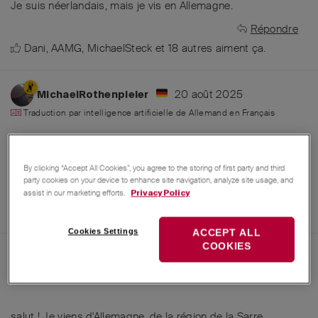
Je suis néerlandais, mais je vis en Allemagne.
Répondre
Dani
,
AAMG
,
MichaelSteck
et
18
autres
aiment ça
.
20 août 2025
MichaelRothenpieler
Traduction par intelligence artificielle de
Allemand
en
Français
Je viens d'Allemagne, plus précisément de la belle région de
Wittgenstein
By clicking “Accept All Cookies”, you agree to the storing of first party and third
party cookies on your device to enhance site navigation, analyze site usage, and
Répondre
assist in our marketing efforts.
Privacy Policy
Dani
,
AAMG
,
MichaelSteck
et
17
autres
aiment ça
.
Cookies Settings
ACCEPT ALL
COOKIES
20 août 2025
ThomasKuederle
Traduction par intelligence artificielle de
Allemand
en
Français
salut ! Je viens d'Allemagne, de la région de la Sarre.