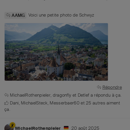
Voici une petite photo de Schwyz
AAMG
Répondre
MichaelRothenpieler
,
dragonfly
et
Detlef
a répondu à ça.
Dani
,
MichaelSteck
,
Messerbaer60
et
25
autres
aiment
ça
.
20 août 2025
MichaelRothenpieler