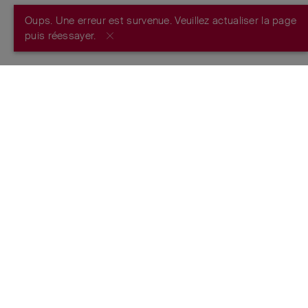
Oups. Une erreur est survenue. Veuillez actualiser la page
S’INSCRIRE MAINTENANT
puis réessayer.
PAR LES CRÉATEURS DU COUTEAU
SUISSE ORIGINAL
™
FONDÉ EN 1884
SUIVEZ-NOUS