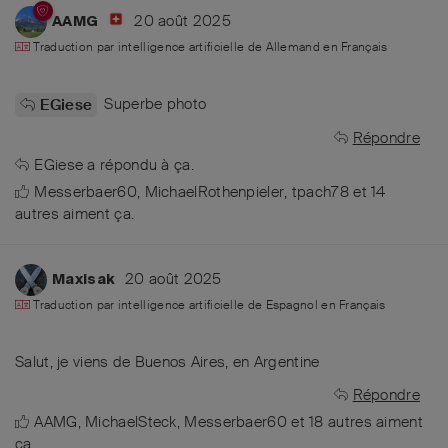
20 août 2025
AAMG
Traduction par intelligence artificielle de
Allemand
en
Français
Superbe photo
EGiese
Répondre
EGiese
a répondu à ça.
Messerbaer60
,
MichaelRothenpieler
,
tpach78
et
14
autres
aiment ça
.
20 août 2025
Maxisak
Traduction par intelligence artificielle de
Espagnol
en
Français
Salut, je viens de Buenos Aires, en Argentine
Répondre
AAMG
,
MichaelSteck
,
Messerbaer60
et
18
autres
aiment
ça
.