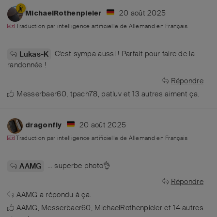
20 août 2025
MichaelRothenpieler
Traduction par intelligence artificielle de
Allemand
en
Français
C'est sympa aussi ! Parfait pour faire de la
Lukas-K
randonnée !
Répondre
Messerbaer60
,
tpach78
,
patluv
et
13
autres
aiment ça
.
20 août 2025
dragonfly
Traduction par intelligence artificielle de
Allemand
en
Français
… superbe photo👌
AAMG
Répondre
AAMG
a répondu à ça.
AAMG
,
Messerbaer60
,
MichaelRothenpieler
et
14
autres