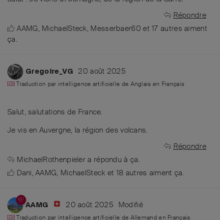
Répondre
AAMG
,
MichaelSteck
,
Messerbaer60
et
17
autres
aiment
ça
.
20 août 2025
Gregoire_VG
Traduction par intelligence artificielle de
Anglais
en
Français
Salut, salutations de France.
Je vis en Auvergne, la région des volcans.
Répondre
MichaelRothenpieler
a répondu à ça.
Dani
,
AAMG
,
MichaelSteck
et
18
autres
aiment ça
.
20 août 2025
Modifié
AAMG
Traduction par intelligence artificielle de
Allemand
en
Français