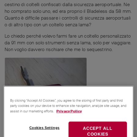
cestino di coltelli confiscati dalla sicurezza aeroportuale. Ne
ho comprato solo uno, ed era proprio il Bladeless da 58 mm.
Quanto è difficile passare i controlli di sicurezza aeroportuali
o di altro tipo con un coltello senza lama?
Lo chiedo perché volevo farmi fare un coltello personalizzato
da 91 mm con solo strumenti senza lama, solo per viaggiare.
Non voglio davvero rischiare che me lo sequestrino.
By clicking “Accept All Cookies”, you agree to the storing of first party and third
party cookies on your device to enhance site navigation, analyze site usage, and
assist in our marketing efforts.
Privacy Policy
Rispondi
Cookies Settings
ACCEPT ALL
MichaelRothenpieler
,
Avocado
,
Zweck_Los
e
5
altri
hanno
COOKIES