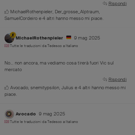
Rispondi
MichaelRothenpieler
,
Der_grosse_Alptraum
,
SamuelCordeiro
e
4
altri
hanno messo mi piace
.
9 mag 2025
MichaelRothenpieler
Tutte le traduzioni da
Tedesco
a
Italiano
No... non ancora, ma vediamo cosa tirerà fuori Vic sul
mercato
Rispondi
Avocado
,
snemitypsilon
,
Julius
e
4
altri
hanno messo mi
piace
.
9 mag 2025
Avocado
Tutte le traduzioni da
Tedesco
a
Italiano