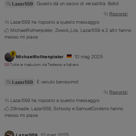
Questo dà un sacco di versatilità. Bello!
Lazar559
Rispondi
Lazar559
ha risposto a questo messaggio
MichaelRothenpieler
,
Zweck_Los
,
Lazar559
e
2
altri
hanno
messo mi piace
.
10 mag 2025
MichaelRothenpieler
Tutte le traduzioni da
Tedesco
a
Italiano
È venuto benissimo!
Lazar559
Rispondi
Lazar559
ha risposto a questo messaggio
29roadie
,
Lazar559
,
Schocky
e
SamuelCordeiro
hanno
messo mi piace
.
10 mag 2025
Lazar559