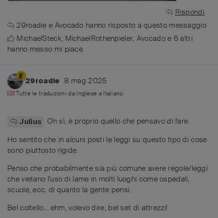
Rispondi
29roadie
e
Avocado
hanno risposto a questo messaggio
MichaelSteck
,
MichaelRothenpieler
,
Avocado
e
6
altri
hanno messo mi piace
.
8 mag 2025
29roadie
Tutte le traduzioni da
Inglese
a
Italiano
Oh sì, è proprio quello che pensavo di fare.
Julius
Ho sentito che in alcuni posti le leggi su questo tipo di cose
sono piuttosto rigide.
Penso che probabilmente sia più comune avere regole/leggi
che vietano l'uso di lame in molti luoghi come ospedali,
scuole, ecc. di quanto la gente pensi.
Bel coltello... ehm, volevo dire, bel set di attrezzi!