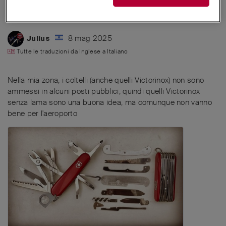
messo mi piace
.
8 mag 2025
Julius
Tutte le traduzioni da
Inglese
a
Italiano
Nella mia zona, i coltelli (anche quelli Victorinox) non sono
ammessi in alcuni posti pubblici, quindi quelli Victorinox
senza lama sono una buona idea, ma comunque non vanno
bene per l'aeroporto