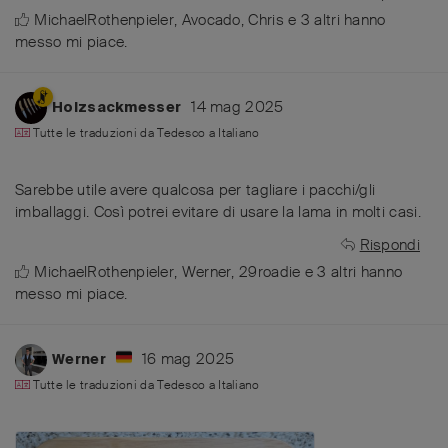
MichaelRothenpieler
,
Avocado
,
Chris
e
3
altri
hanno
messo mi piace
.
14 mag 2025
Holzsackmesser
Tutte le traduzioni da
Tedesco
a
Italiano
Sarebbe utile avere qualcosa per tagliare i pacchi/gli
imballaggi. Così potrei evitare di usare la lama in molti casi.
Rispondi
MichaelRothenpieler
,
Werner
,
29roadie
e
3
altri
hanno
messo mi piace
.
16 mag 2025
Werner
Tutte le traduzioni da
Tedesco
a
Italiano