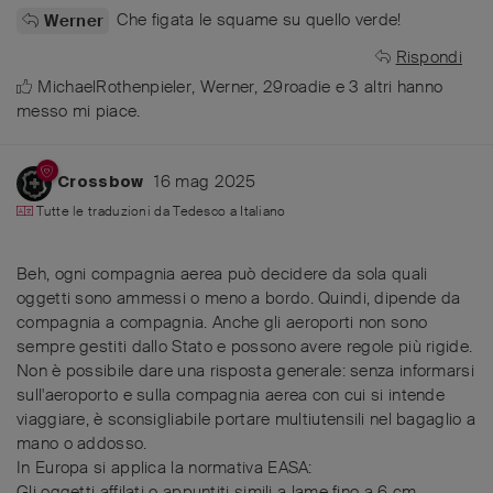
Che figata le squame su quello verde!
Werner
Rispondi
MichaelRothenpieler
,
Werner
,
29roadie
e
3
altri
hanno
messo mi piace
.
16 mag 2025
Crossbow
Tutte le traduzioni da
Tedesco
a
Italiano
Beh, ogni compagnia aerea può decidere da sola quali
oggetti sono ammessi o meno a bordo. Quindi, dipende da
compagnia a compagnia. Anche gli aeroporti non sono
sempre gestiti dallo Stato e possono avere regole più rigide.
Non è possibile dare una risposta generale: senza informarsi
sull'aeroporto e sulla compagnia aerea con cui si intende
viaggiare, è sconsigliabile portare multiutensili nel bagaglio a
mano o addosso.
In Europa si applica la normativa EASA:
Gli oggetti affilati o appuntiti simili a lame fino a 6 cm