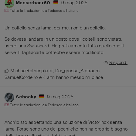
9 mag 2025
Messerbaer60
Tutte le traduzioni da
Tedesco
a
Italiano
Un coltello senza lama, per me, non è un coltello.
Se dovessi andare in un posto dove i coltelli sono vietati,
userei una Swisscard. Ha praticamente tutto quello che ti
serve. Il tagliacarte potrebbe essere modificato.
Rispondi
MichaelRothenpieler
,
Der_grosse_Alptraum
,
SamuelCordeiro
e
4
altri
hanno messo mi piace
.
9 mag 2025
Schocky
Tutte le traduzioni da
Tedesco
a
Italiano
Anch'io sto aspettando una soluzione di Victorinox senza
lama. Forse sono uno dei pochi che non ha proprio bisogno
della lama nella vita di tutti i giorni.