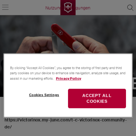
Nutzungsbedingungen
By clicking “Accept All Cookies”, you agree to the storing of first party and third
party cookies on your device to enhance site navigation, analyze site usage, and
NUTZUNGSBEDINGUNG
assist in our marketing efforts.
Privacy Policy
Cookies Settings
ACCEPT ALL
COOKIES
Unsere Nutzungsbedingungen findest du hier: 
https://victorinox.my-june.com/t-c-victorinox-community-
de/