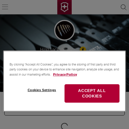
Holzsackmesser
vor 3 Stunden
Beitritt
7. Apr 2025
4
beste Antworten
By clicking “Accept All Cookies”, you agree to the storing of first party and third
8
Gefolgt
2
Followers
party cookies on your device to enhance site navigation, analyze site usage, and
assist in our marketing efforts.
Privacy Policy
14452
Punkte
Cookies Settings
ACCEPT ALL
COOKIES
Beiträge