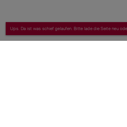
Ups. Da ist was schief gelaufen. Bitte lade die Seite neu od
FROM THE MAKERS OF THE ORIGINA
ESTABLISHED 1884
Nutzungsbedingungen
Datenschutzrichtlinie
Impressum
Ma