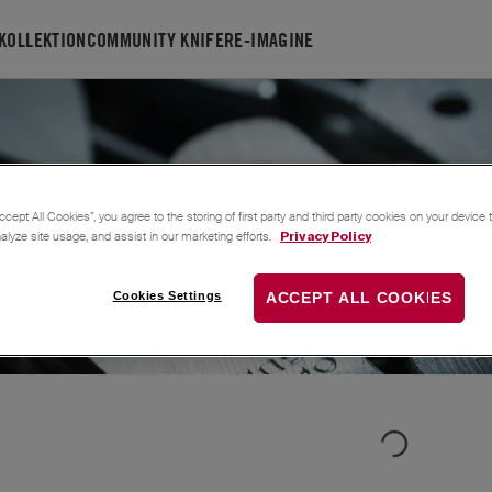
KOLLEKTION
COMMUNITY KNIFE
RE-IMAGINE
Gefolgt
1
Follower
ccept All Cookies”, you agree to the storing of first party and third party cookies on your device
nalyze site usage, and assist in our marketing efforts.
Privacy Policy
Cookies Settings
ACCEPT ALL COOKIES