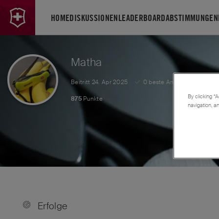
HOME
DISKUSSIONEN
LEADERBOARD
ABSTIMMUNGEN
Matha
Beitritt
24. Apr 2025
0
beste Antworten
0
By clicking “A
875
Punkte
navigation, a
Erfolge