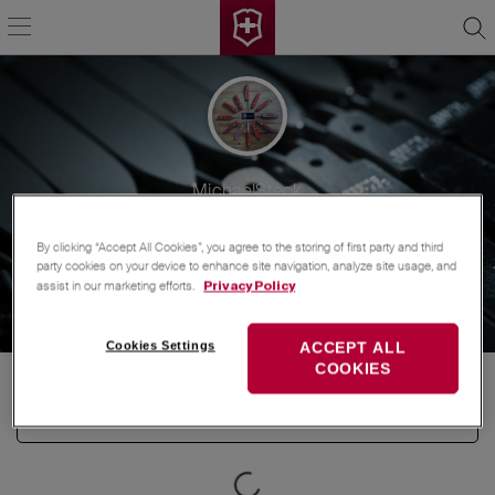
MichaelSteck
vor einer Stunde
Beitritt
24. Apr 2025
2
beste Antworten
By clicking “Accept All Cookies”, you agree to the storing of first party and third
8
Gefolgt
5
Followers
party cookies on your device to enhance site navigation, analyze site usage, and
assist in our marketing efforts.
Privacy Policy
62038
Punkte
Cookies Settings
ACCEPT ALL
COOKIES
Beiträge