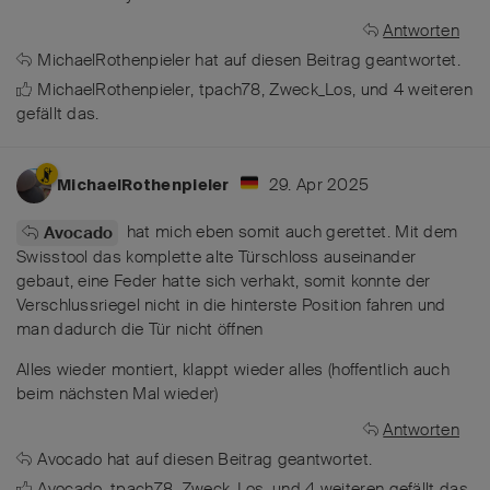
Antworten
MichaelRothenpieler
hat
auf diesen Beitrag geantwortet.
MichaelRothenpieler
,
tpach78
,
Zweck_Los
, und
4
weiteren
gefällt das
.
29. Apr 2025
MichaelRothenpieler
hat mich eben somit auch gerettet. Mit dem
Avocado
Swisstool das komplette alte Türschloss auseinander
gebaut, eine Feder hatte sich verhakt, somit konnte der
Verschlussriegel nicht in die hinterste Position fahren und
man dadurch die Tür nicht öffnen
Alles wieder montiert, klappt wieder alles (hoffentlich auch
beim nächsten Mal wieder)
Antworten
Avocado
hat
auf diesen Beitrag geantwortet.
Avocado
,
tpach78
,
Zweck_Los
, und
4
weiteren
gefällt das
.