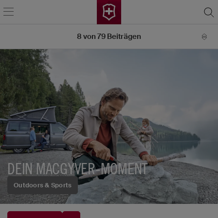
8
von
79
Beiträgen
DEIN MACGYVER-MOMENT
Outdoors & Sports