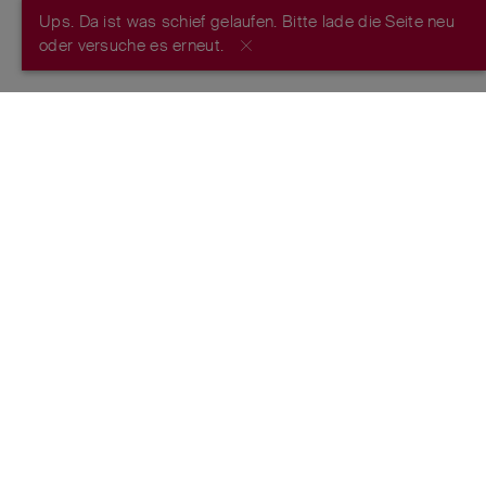
Ups. Da ist was schief gelaufen. Bitte lade die Seite neu
JETZT REGISTRIEREN
oder versuche es erneut.
FROM THE MAKERS OF THE ORIGINAL
SWISS ARMY KNIFE
™
ESTABLISHED 1884
FOLGE UNS
Nutzungsbedingungen
Datenschutzrichtlinie
Impressum
Markenschutz