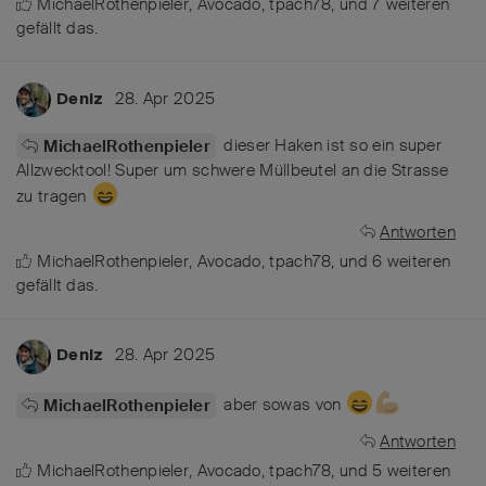
MichaelRothenpieler
,
Avocado
,
tpach78
, und
7
weiteren
gefällt das
.
28. Apr 2025
Deniz
dieser Haken ist so ein super
MichaelRothenpieler
Allzwecktool! Super um schwere Müllbeutel an die Strasse
zu tragen
Antworten
MichaelRothenpieler
,
Avocado
,
tpach78
, und
6
weiteren
gefällt das
.
28. Apr 2025
Deniz
aber sowas von
MichaelRothenpieler
Antworten
MichaelRothenpieler
,
Avocado
,
tpach78
, und
5
weiteren