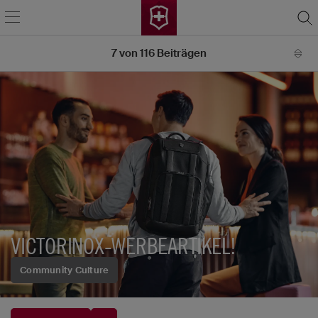
7
von
116
Beiträgen
VICTORINOX-WERBEARTIKEL!
Community Culture