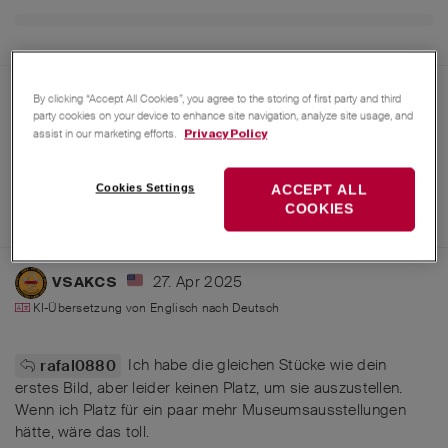
By clicking “Accept All Cookies”, you agree to the storing of first party and third
party cookies on your device to enhance site navigation, analyze site usage, and
assist in our marketing efforts.
Privacy Policy
Cookies Settings
ACCEPT ALL
COOKIES
27. Apr 2025
VSAKCS
KI-Übersetzung von
Englisch
nach
Deutsch
Ich habe die gleichen Stücke wie dein
rafal0880
erstes Bild, aber leider keinen Platz, um sie auszustellen.
Wenn ich Platz für ein paar mehr Museumsausstellungen
hätte, wäre das toll.