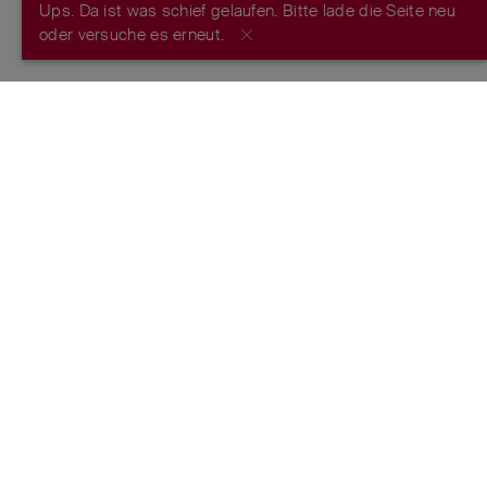
Ups. Da ist was schief gelaufen. Bitte lade die Seite neu
JETZT REGISTRIEREN
oder versuche es erneut.
FROM THE MAKERS OF THE ORIGINAL
SWISS ARMY KNIFE
™
ESTABLISHED 1884
FOLGE UNS
Nutzungsbedingungen
Datenschutzrichtlinie
Impressum
Markenschutz