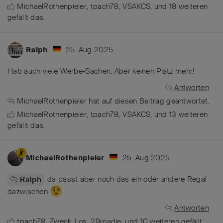
MichaelRothenpieler
,
tpach78
,
VSAKCS
, und
18
weiteren
gefällt das
.
25. Aug 2025
Ralph
Hab auch viele Werbe-Sachen. Aber keinen Platz mehr!
Antworten
MichaelRothenpieler
hat
auf diesen Beitrag geantwortet.
MichaelRothenpieler
,
tpach78
,
VSAKCS
, und
13
weiteren
gefällt das
.
25. Aug 2025
MichaelRothenpieler
da passt aber noch das ein oder andere Regal
Ralph
dazwischen
Antworten
tpach78
,
Zweck_Los
,
29roadie
, und
10
weiteren
gefällt