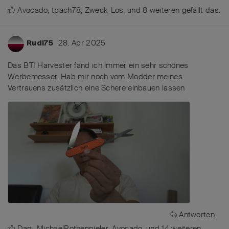
Avocado
,
tpach78
,
Zweck_Los
, und
8
weiteren
gefällt das
.
28. Apr 2025
Rudi75
Das BTI Harvester fand ich immer ein sehr schönes
Werbemesser. Hab mir noch vom Modder meines
Vertrauens zusätzlich eine Schere einbauen lassen
Antworten
Dani
,
MichaelRothenpieler
,
Avocado
, und
14
weiteren