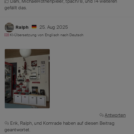
Dani
,
MichaelRothenpieler
,
tpach78
, und
14
weiteren
gefällt das
.
25. Aug 2025
Ralph
KI-Übersetzung von
Englisch
nach
Deutsch
Antworten
Erik
,
Ralph
, und
Komrade
haben
auf diesen Beitrag
geantwortet.