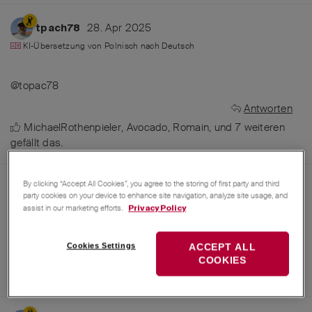
28. Apr 2025
tpach78
KI-Übersetzung von
Polnisch
nach
Deutsch
@topac78
Antworten
MichaelRothenpieler
,
Avocado
,
Romain
, und
7
weiteren
gefällt das
.
By clicking “Accept All Cookies”, you agree to the storing of first party and third
28. Apr 2025
MichaelRothenpieler
party cookies on your device to enhance site navigation, analyze site usage, and
assist in our marketing efforts.
Privacy Policy
Ich bin bei Instagram, ich schaue mal vorbei
Antworten
Cookies Settings
ACCEPT ALL
Avocado
,
Emesserhandwerk
,
29roadie
, und
6
weiteren
COOKIES
gefällt das
.