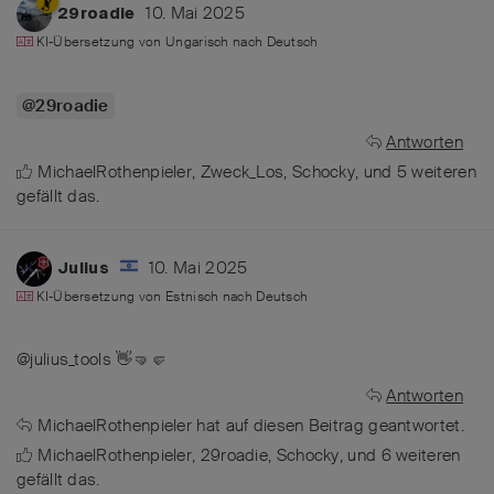
10. Mai 2025
29roadie
KI-Übersetzung von
Ungarisch
nach
Deutsch
@29roadie
Antworten
MichaelRothenpieler
,
Zweck_Los
,
Schocky
, und
5
weiteren
gefällt das
.
10. Mai 2025
Julius
KI-Übersetzung von
Estnisch
nach
Deutsch
@julius_tools 👋🤜🤛
Antworten
MichaelRothenpieler
hat
auf diesen Beitrag geantwortet.
MichaelRothenpieler
,
29roadie
,
Schocky
, und
6
weiteren
gefällt das
.