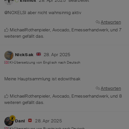
28. Apr 2025
Bearbeitet
Elsinox
@NOXELSI aber nicht wahnsinnig aktiv
Antworten
MichaelRothenpieler
,
Avocado
,
Emesserhandwerk
, und
7
weiteren
gefällt das
.
28. Apr 2025
NickSak
KI-Übersetzung von
Englisch
nach
Deutsch
Meine Hauptsammlung ist edcwithsak
Antworten
MichaelRothenpieler
,
Avocado
,
Emesserhandwerk
, und
8
weiteren
gefällt das
.
28. Apr 2025
Dani
KI-Übersetzung von
Rumänisch
nach
Deutsch