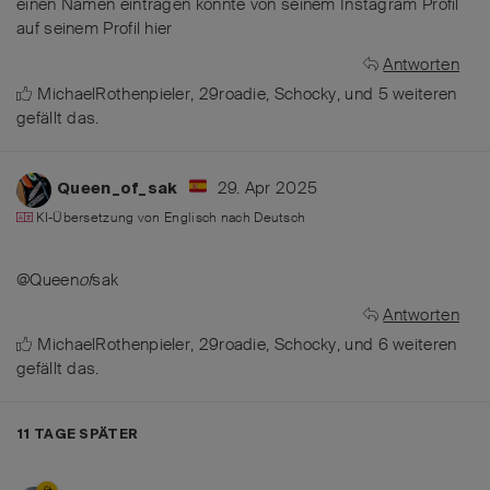
einen Namen eintragen könnte von seinem Instagram Profil
auf seinem Profil hier
Antworten
MichaelRothenpieler
,
29roadie
,
Schocky
, und
5
weiteren
gefällt das
.
29. Apr 2025
Queen_of_sak
KI-Übersetzung von
Englisch
nach
Deutsch
@Queen
of
sak
Antworten
MichaelRothenpieler
,
29roadie
,
Schocky
, und
6
weiteren
gefällt das
.
11 TAGE
SPÄTER