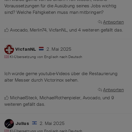
Voraussetzungen für die Ausübung seines Jobs wichtig
sind? Welche Fähigkeiten muss man mitbringen?
Antworten
Avocado
,
Merlin74
,
VicfanNL
, und
4
weiteren
gefällt das
.
2. Mai 2025
VicfanNL
KI-Übersetzung von
Englisch
nach
Deutsch
Ich würde gerne youtube-Videos über die Restaurierung
alter Messer durch Victorinox sehen.
Antworten
MichaelSteck
,
MichaelRothenpieler
,
Avocado
, und
9
weiteren
gefällt das
.
2. Mai 2025
Julius
KI-Übersetzung von
Englisch
nach
Deutsch