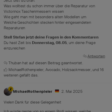
Jetzt bist du dran:
Was wolltest du schon immer über die Reparatur von
Victorinox Taschenmessern wissen
Wie geht man mit besonders alten Modellen um
Welche Geschichten stecken hinter eingesendeten
Reparaturen
Stell Stefan jetzt deine Fragen in den Kommentaren
Du hast Zeit bis
Donnerstag, 08.05
, um deine Frage
einzureichen
Antworten
Thuban
hat
auf diesen Beitrag geantwortet.
MichaelRothenpieler
,
Avocado
,
Holzsackmesser
, und
16
weiteren
gefällt das
.
2. Mai 2025
MichaelRothenpieler
Vielen Dank für diese Gelegenheit
Ich würde gerne von so einem Profi wissen, welche