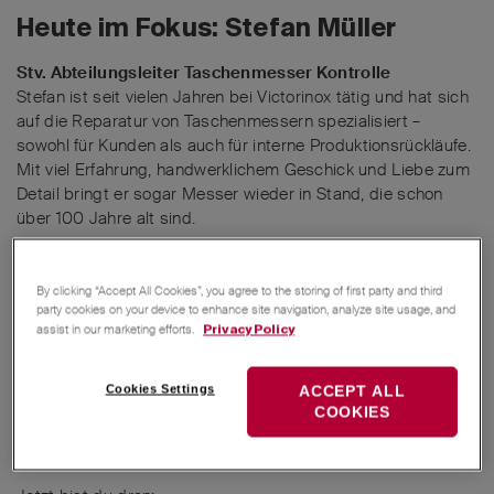
Heute im Fokus: Stefan Müller
Stv. Abteilungsleiter Taschenmesser Kontrolle
Stefan ist seit vielen Jahren bei Victorinox tätig und hat sich
auf die Reparatur von Taschenmessern spezialisiert –
sowohl für Kunden als auch für interne Produktionsrückläufe.
Mit viel Erfahrung, handwerklichem Geschick und Liebe zum
Detail bringt er sogar Messer wieder in Stand, die schon
über 100 Jahre alt sind.
By clicking “Accept All Cookies”, you agree to the storing of first party and third
party cookies on your device to enhance site navigation, analyze site usage, and
assist in our marketing efforts.
Privacy Policy
Cookies Settings
ACCEPT ALL
COOKIES