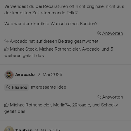
Verwendest du bei Reparaturen oft nicht originale, nicht aus
der korrekten Zeit stammende Teile?
Was war der skurrilste Wunsch eines Kunden?
Antworten
Avocado
hat
auf diesen Beitrag geantwortet.
MichaelSteck
,
MichaelRothenpieler
,
Avocado
, und
5
weiteren
gefällt das
.
2. Mai 2025
Avocado
interessante Idee
Elsinox
Antworten
MichaelRothenpieler
,
Merlin74
,
29roadie
, und
Schocky
gefällt das
.
3. Mai 2025
Thuban