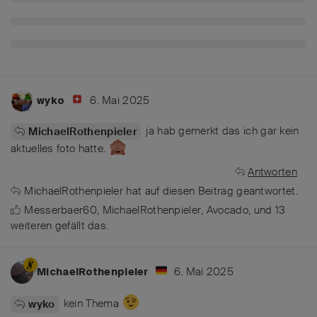
6. Mai 2025
wyko
ja hab gemerkt das ich gar kein
MichaelRothenpieler
aktuelles foto hatte.
Antworten
MichaelRothenpieler
hat
auf diesen Beitrag geantwortet.
Messerbaer60
,
MichaelRothenpieler
,
Avocado
, und
13
weiteren
gefällt das
.
6. Mai 2025
MichaelRothenpieler
kein Thema
wyko