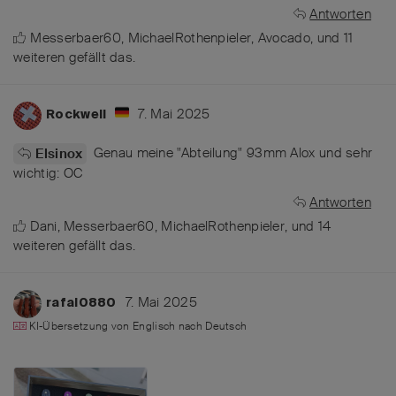
Antworten
Messerbaer60
,
MichaelRothenpieler
,
Avocado
, und
11
weiteren
gefällt das
.
7. Mai 2025
Rockwell
Genau meine "Abteilung" 93mm Alox und sehr
Elsinox
wichtig: OC
Antworten
Dani
,
Messerbaer60
,
MichaelRothenpieler
, und
14
weiteren
gefällt das
.
7. Mai 2025
rafal0880
KI-Übersetzung von
Englisch
nach
Deutsch