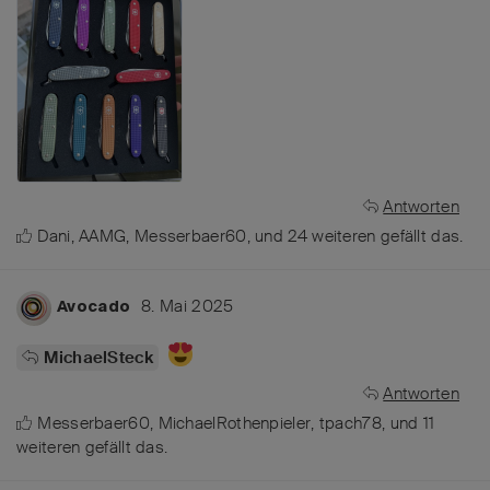
Antworten
Dani
,
AAMG
,
Messerbaer60
, und
24
weiteren
gefällt das
.
8. Mai 2025
Avocado
MichaelSteck
Antworten
Messerbaer60
,
MichaelRothenpieler
,
tpach78
, und
11
weiteren
gefällt das
.