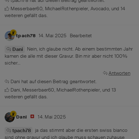
tpach78
hat
auf diesen Beitrag geantwortet.
Messerbaer60
,
MichaelRothenpieler
,
Avocado
, und
14
weiteren
gefällt das
.
14. Mai 2025
Bearbeitet
tpach78
Nein, ich glaube nicht. Ab einem bestimmten Jahr
Dani
kamen die alle mit dieser Gravur. Bin mir aber nicht 100%
sicher…
Antworten
Dani
hat
auf diesen Beitrag geantwortet.
Dani
,
Messerbaer60
,
MichaelRothenpieler
, und
13
weiteren
gefällt das
.
14. Mai 2025
Dani
ja das stimmt aber die ersten swiss bianco
tpach78
sind ohne gravur und ich glaube muss schauen zuhause