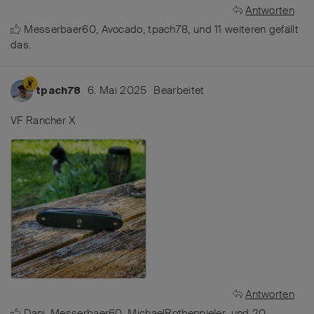
Antworten
Messerbaer60
,
Avocado
,
tpach78
, und
11
weiteren
gefällt
das
.
6. Mai 2025
Bearbeitet
tpach78
VF Rancher X
Antworten
Dani
,
Messerbaer60
,
MichaelRothenpieler
, und
20