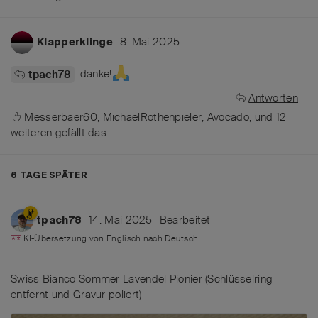
8. Mai 2025
Klapperklinge
danke!
tpach78
Antworten
Messerbaer60
,
MichaelRothenpieler
,
Avocado
, und
12
weiteren
gefällt das
.
6 TAGE
SPÄTER
14. Mai 2025
Bearbeitet
tpach78
KI-Übersetzung von
Englisch
nach
Deutsch
Swiss Bianco Sommer Lavendel Pionier (Schlüsselring
entfernt und Gravur poliert)