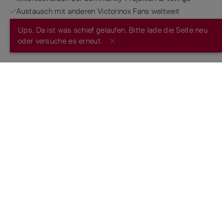
Austausch mit anderen Victorinox Fans weltweit
Ups. Da ist was schief gelaufen. Bitte lade die Seite neu
JETZT REGISTRIEREN
oder versuche es erneut.
FROM THE MAKERS OF THE ORIGINAL
SWISS ARMY KNIFE
™
ESTABLISHED 1884