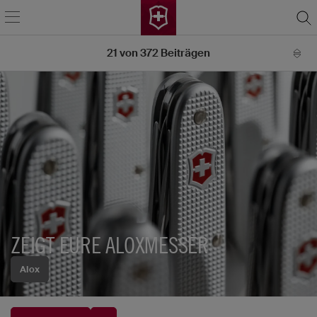
21
von
372
Beiträgen
ZEIGT EURE ALOXMESSER
Alox