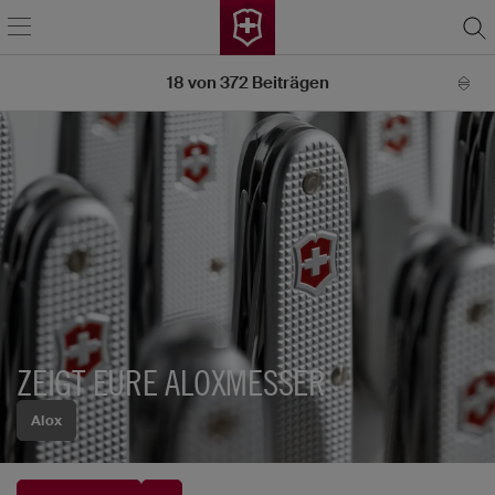
18
von
372
Beiträgen
ZEIGT EURE ALOXMESSER
Alox