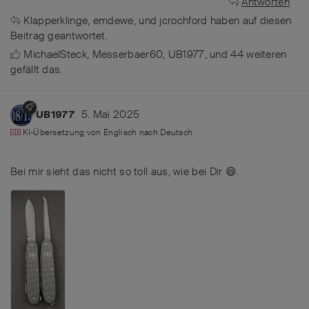
Antworten
Klapperklinge
,
emdewe
, und
jcrochford
haben
auf diesen
Beitrag geantwortet.
MichaelSteck
,
Messerbaer60
,
UB1977
, und
44
weiteren
gefällt das
.
5. Mai 2025
UB1977
KI-Übersetzung von
Englisch
nach
Deutsch
Bei mir sieht das nicht so toll aus, wie bei Dir 😄.