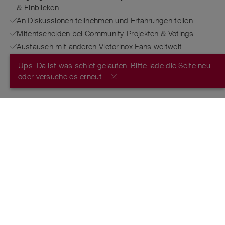
& Einblicken
An Diskussionen teilnehmen und Erfahrungen teilen
Mitentscheiden bei Community-Projekten & Votings
Austausch mit anderen Victorinox Fans weltweit
Ups. Da ist was schief gelaufen. Bitte lade die Seite neu
JETZT REGISTRIEREN
oder versuche es erneut.
FROM THE MAKERS OF THE ORIGINAL
SWISS ARMY KNIFE
™