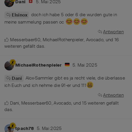
5. Mai 2025
Dani
doch ich habe 5 oder 6 die wurden gute in
Elsinox
meine sammelung passen oc
Antworten
Messerbaer60
,
MichaelRothenpieler
,
Avocado
, und
16
weiteren
gefällt das
.
5. Mai 2025
MichaelRothenpieler
Alox-Sammler gibt es ja recht viele, die überlasse
Dani
ich Euch und ich nehme die 91-er und 111
Antworten
Dani
,
Messerbaer60
,
Avocado
, und
15
weiteren
gefällt
das
.
5. Mai 2025
tpach78