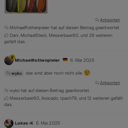
Antworten
MichaelRothenpieler
hat
auf diesen Beitrag geantwortet.
Dani
,
MichaelSteck
,
Messerbaer60
, und
29
weiteren
gefällt das
.
6. Mai 2025
MichaelRothenpieler
das sind aber noch nicht alle
wyko
Antworten
wyko
hat
auf diesen Beitrag geantwortet.
Messerbaer60
,
Avocado
,
tpach78
, und
12
weiteren
gefällt
das
.
6. Mai 2025
Lukas-K