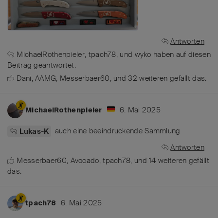
Antworten
MichaelRothenpieler
,
tpach78
, und
wyko
haben
auf diesen
Beitrag geantwortet.
Dani
,
AAMG
,
Messerbaer60
, und
32
weiteren
gefällt das
.
6. Mai 2025
MichaelRothenpieler
auch eine beeindruckende Sammlung
Lukas-K
Antworten
Messerbaer60
,
Avocado
,
tpach78
, und
14
weiteren
gefällt
das
.
6. Mai 2025
tpach78