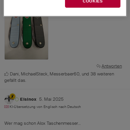
COOKIES
Antworten
Dani
,
MichaelSteck
,
Messerbaer60
, und
38
weiteren
gefällt das
.
5. Mai 2025
Elsinox
KI-Übersetzung von
Englisch
nach
Deutsch
Wer mag schon Alox Taschenmesser...