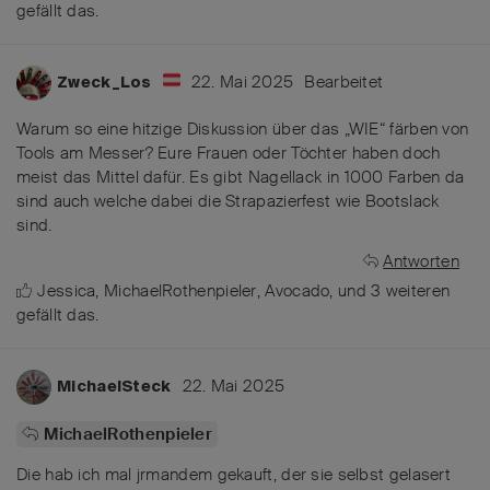
gefällt das
.
22. Mai 2025
Bearbeitet
Zweck_Los
Warum so eine hitzige Diskussion über das „WIE“ färben von
Tools am Messer? Eure Frauen oder Töchter haben doch
meist das Mittel dafür. Es gibt Nagellack in 1000 Farben da
sind auch welche dabei die Strapazierfest wie Bootslack
sind.
Antworten
Jessica
,
MichaelRothenpieler
,
Avocado
, und
3
weiteren
gefällt das
.
22. Mai 2025
MichaelSteck
MichaelRothenpieler
Die hab ich mal jrmandem gekauft, der sie selbst gelasert