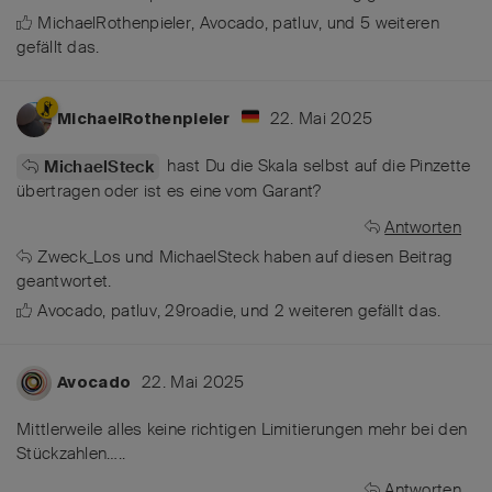
MichaelRothenpieler
,
Avocado
,
patluv
, und
5
weiteren
gefällt das
.
22. Mai 2025
MichaelRothenpieler
hast Du die Skala selbst auf die Pinzette
MichaelSteck
übertragen oder ist es eine vom Garant?
Antworten
Zweck_Los
und
MichaelSteck
haben
auf diesen Beitrag
geantwortet.
Avocado
,
patluv
,
29roadie
, und
2
weiteren
gefällt das
.
22. Mai 2025
Avocado
Mittlerweile alles keine richtigen Limitierungen mehr bei den
Stückzahlen…..
Antworten