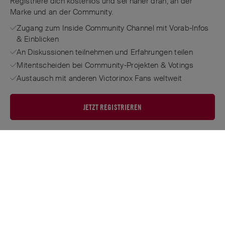
Registriere dich kostenlos und sei näher dran, an der
Marke und an der Community.
Zugang zum Inside Community Channel mit Vorab-Infos
& Einblicken
An Diskussionen teilnehmen und Erfahrungen teilen
Mitentscheiden bei Community-Projekten & Votings
Austausch mit anderen Victorinox Fans weltweit
JETZT REGISTRIEREN