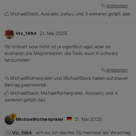
Antworten
MichaelSteck
,
Avocado
,
patluv
, und
3
weiteren
gefällt das
.
21. Mai 2025
Vic_1984
Ob limitiert oder nicht ist ja eigentlich egal, aber es
existieren die Möglichkeiten, die Tools auch in schwarz
herzustellen.
Antworten
MichaelRothenpieler
und
MichaelSteck
haben
auf diesen
Beitrag geantwortet.
MichaelSteck
,
MichaelRothenpieler
,
Avocado
, und
4
weiteren
gefällt das
.
21. Mai 2025
MichaelRothenpieler
ach so, ich dachte, Du meintest als Vorschlag
Vic_1984