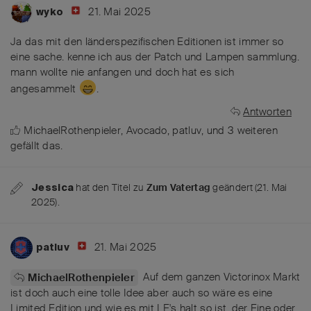
21. Mai 2025
wyko
Ja das mit den länderspezifischen Editionen ist immer so
eine sache. kenne ich aus der Patch und Lampen sammlung.
mann wollte nie anfangen und doch hat es sich
angesammelt
.
Antworten
MichaelRothenpieler
,
Avocado
,
patluv
, und
3
weiteren
gefällt das
.
hat den Titel zu
Zum Vatertag
geändert (
21. Mai
Jessica
2025
).
21. Mai 2025
patluv
Auf dem ganzen Victorinox Markt
MichaelRothenpieler
ist doch auch eine tolle Idee aber auch so wäre es eine
Limited Edition und wie es mit LE's halt so ist, der Eine oder