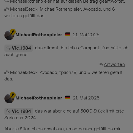
MichaelRothenpieler
hat
auf diesen Beitrag geantwortet.
MichaelSteck
,
MichaelRothenpieler
,
Avocado
, und
6
weiteren
gefällt das
.
21. Mai 2025
MichaelRothenpieler
das stimmt. Ein tolles Compact. Das hätte ich
Vic_1984
auch gerne
Antworten
MichaelSteck
,
Avocado
,
tpach78
, und
6
weiteren
gefällt
das
.
21. Mai 2025
MichaelRothenpieler
das war aber eine auf 5000 Stück limitierte
Vic_1984
Serie aus 2024
Aber je öfter ich es anschaue, umso besser gefällt es mir