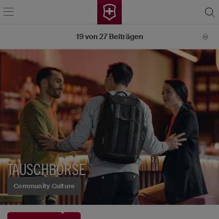
19
von
27
Beiträgen
TAUSCHBÖRSE
Community Culture