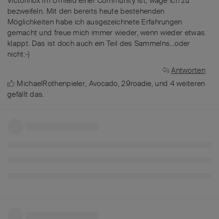
Victorinox im Umfeld einer Community ist, wage ich zu
bezweifeln. Mit den bereits heute bestehenden
Möglichkeiten habe ich ausgezeichnete Erfahrungen
gemacht und freue mich immer wieder, wenn wieder etwas
klappt. Das ist doch auch ein Teil des Sammelns…oder
nicht:-)
Antworten
MichaelRothenpieler
,
Avocado
,
29roadie
, und
4
weiteren
gefällt das
.