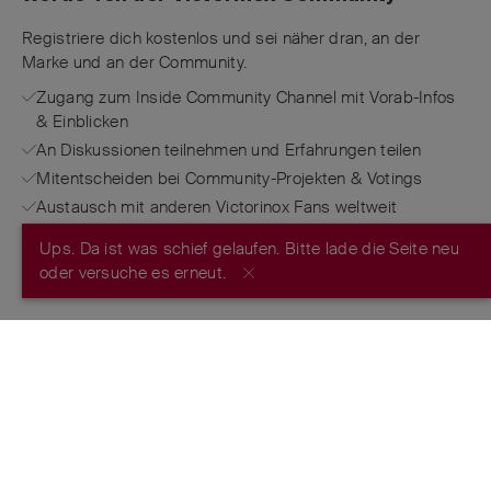
Registriere dich kostenlos und sei näher dran, an der
Marke und an der Community.
Zugang zum Inside Community Channel mit Vorab-Infos
& Einblicken
An Diskussionen teilnehmen und Erfahrungen teilen
Mitentscheiden bei Community-Projekten & Votings
Austausch mit anderen Victorinox Fans weltweit
Ups. Da ist was schief gelaufen. Bitte lade die Seite neu
JETZT REGISTRIEREN
oder versuche es erneut.