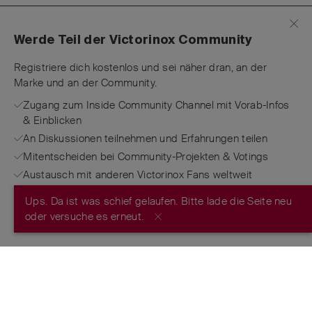
Werde Teil der Victorinox Community
Registriere dich kostenlos und sei näher dran, an der
Marke und an der Community.
Zugang zum Inside Community Channel mit Vorab-Infos
& Einblicken
An Diskussionen teilnehmen und Erfahrungen teilen
Mitentscheiden bei Community-Projekten & Votings
Austausch mit anderen Victorinox Fans weltweit
Ups. Da ist was schief gelaufen. Bitte lade die Seite neu
JETZT REGISTRIEREN
oder versuche es erneut.