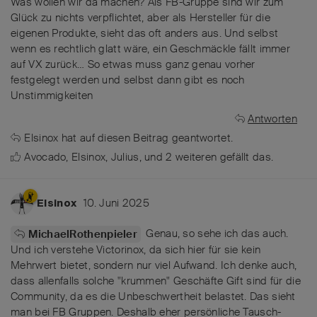
Was wollen wir da machen? Als FB-Gruppe sind wir zum
Glück zu nichts verpflichtet, aber als Hersteller für die
eigenen Produkte, sieht das oft anders aus. Und selbst
wenn es rechtlich glatt wäre, ein Geschmäckle fällt immer
auf VX zurück… So etwas muss ganz genau vorher
festgelegt werden und selbst dann gibt es noch
Unstimmigkeiten
Antworten
Elsinox
hat
auf diesen Beitrag geantwortet.
Avocado
,
Elsinox
,
Julius
, und
2
weiteren
gefällt das
.
10. Juni 2025
Elsinox
Genau, so sehe ich das auch.
MichaelRothenpieler
Und ich verstehe Victorinox, da sich hier für sie kein
Mehrwert bietet, sondern nur viel Aufwand. Ich denke auch,
dass allenfalls solche "krummen" Geschäfte Gift sind für die
Community, da es die Unbeschwertheit belastet. Das sieht
man bei FB Gruppen. Deshalb eher persönliche Tausch-