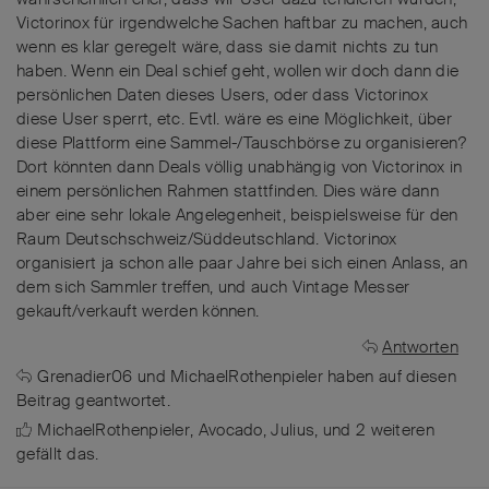
Victorinox für irgendwelche Sachen haftbar zu machen, auch
wenn es klar geregelt wäre, dass sie damit nichts zu tun
haben. Wenn ein Deal schief geht, wollen wir doch dann die
persönlichen Daten dieses Users, oder dass Victorinox
diese User sperrt, etc. Evtl. wäre es eine Möglichkeit, über
diese Plattform eine Sammel-/Tauschbörse zu organisieren?
Dort könnten dann Deals völlig unabhängig von Victorinox in
einem persönlichen Rahmen stattfinden. Dies wäre dann
aber eine sehr lokale Angelegenheit, beispielsweise für den
Raum Deutschschweiz/Süddeutschland. Victorinox
organisiert ja schon alle paar Jahre bei sich einen Anlass, an
dem sich Sammler treffen, und auch Vintage Messer
gekauft/verkauft werden können.
Antworten
Grenadier06
und
MichaelRothenpieler
haben
auf diesen
Beitrag geantwortet.
MichaelRothenpieler
,
Avocado
,
Julius
, und
2
weiteren
gefällt das
.