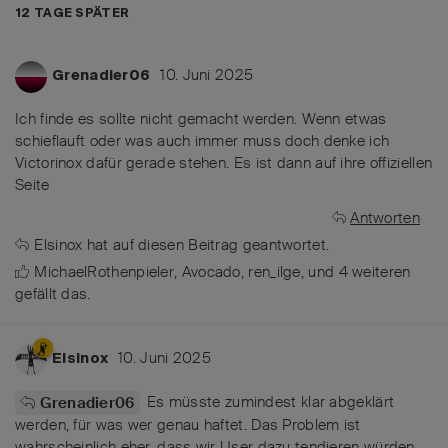
12 TAGE
SPÄTER
10. Juni 2025
Grenadier06
Ich finde es sollte nicht gemacht werden. Wenn etwas
schieflauft oder was auch immer muss doch denke ich
Victorinox dafür gerade stehen. Es ist dann auf ihre offiziellen
Seite
Antworten
Elsinox
hat
auf diesen Beitrag geantwortet.
MichaelRothenpieler
,
Avocado
,
ren_ilge
, und
4
weiteren
gefällt das
.
10. Juni 2025
Elsinox
Es müsste zumindest klar abgeklärt
Grenadier06
werden, für was wer genau haftet. Das Problem ist
wahrscheinlich eher, dass wir User dazu tendieren würden,