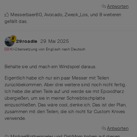
Antworten
Messerbaer60
,
Avocado
,
Zweck_Los
, und
8
weiteren
gefällt das
.
29. Mai 2025
29roadie
KI-Übersetzung von
Englisch
nach
Deutsch
Behalte sie und mach ein Windspiel daraus.
Eigentlich habe ich nur ein paar Messer mit Teilen
zurückbekommen. Aber drei weitere sind noch nicht fertig.
Ich hebe die alten Teile auf und werde sie mit Epoxidharz
übergießen, um sie in meiner Schreibtischplatte
einzuschließen. Das wäre cool, denke ich. Das ist der Plan,
zusammen mit den Teilen, die ich nicht für Custom Knives
verwende.
Antworten
MichaelRothenpieler
und
DatiMom
haben
auf diesen