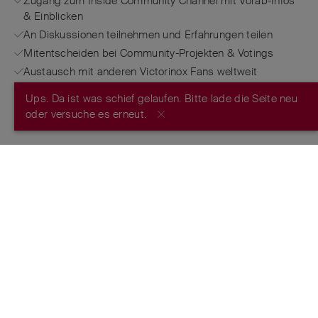
Zugang zum Inside Community Channel mit Vorab-Infos
& Einblicken
An Diskussionen teilnehmen und Erfahrungen teilen
Mitentscheiden bei Community-Projekten & Votings
Austausch mit anderen Victorinox Fans weltweit
Ups. Da ist was schief gelaufen. Bitte lade die Seite neu
JETZT REGISTRIEREN
oder versuche es erneut.
FROM THE MAKERS OF THE ORIGINAL
SWISS ARMY KNIFE
™