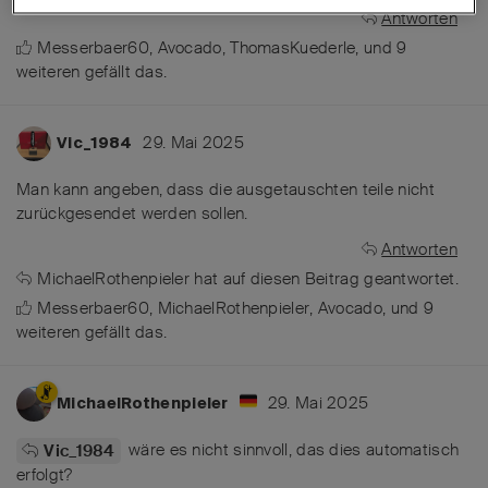
Antworten
Messerbaer60
,
Avocado
,
ThomasKuederle
, und
9
weiteren
gefällt das
.
29. Mai 2025
Vic_1984
Man kann angeben, dass die ausgetauschten teile nicht
zurückgesendet werden sollen.
Antworten
MichaelRothenpieler
hat
auf diesen Beitrag geantwortet.
Messerbaer60
,
MichaelRothenpieler
,
Avocado
, und
9
weiteren
gefällt das
.
29. Mai 2025
MichaelRothenpieler
wäre es nicht sinnvoll, das dies automatisch
Vic_1984
erfolgt?