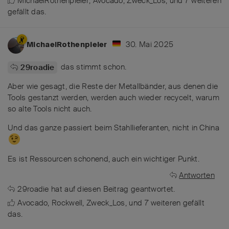
MichaelRothenpieler
,
Avocado
,
Zweck_Los
, und
7
weiteren
gefällt das
.
30. Mai 2025
MichaelRothenpieler
das stimmt schon.
29roadie
Aber wie gesagt, die Reste der Metallbänder, aus denen die
Tools gestanzt werden, werden auch wieder recycelt, warum
so alte Tools nicht auch.
Und das ganze passiert beim Stahllieferanten, nicht in China
Es ist Ressourcen schonend, auch ein wichtiger Punkt.
Antworten
29roadie
hat
auf diesen Beitrag geantwortet.
Avocado
,
Rockwell
,
Zweck_Los
, und
7
weiteren
gefällt
das
.