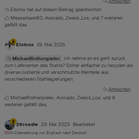
Antworten
Elsinox
hat
auf diesen Beitrag geantwortet.
Messerbaer60
,
Avocado
,
Zweck_Los
, und
7
weiteren
gefällt das
.
29. Mai 2025
Elsinox
ich nehme an es geht zurück
MichaelRothenpieler
zum Lieferanten des Stahls? Sicher einfacher zu recyclen als
diverse oxidierte und verschmutzte Kleinteile aus
verschiedenen Stahllegierungen.
Antworten
MichaelRothenpieler
,
Avocado
,
Zweck_Los
, und
6
weiteren
gefällt das
.
29. Mai 2025
Bearbeitet
29roadie
KI-Übersetzung von
Englisch
nach
Deutsch