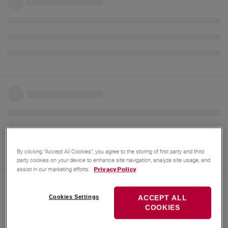
By clicking “Accept All Cookies”, you agree to the storing of first party and third
party cookies on your device to enhance site navigation, analyze site usage, and
assist in our marketing efforts.
Privacy Policy
29. Mai 2025
MichaelRothenpieler
Cookies Settings
ACCEPT ALL
das sehe ich auch so. Wenn man so
COOKIES
ThomasKuederle
die Recycling-Quote erhöhen kann, sehr gerne