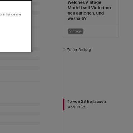
Welches Vintage
Modell soll Victorinox
neu auflegen, und
 to enhance site
weshalb?
Vintage
Erster Beitrag
15
von
28
Beiträgen
April 2025