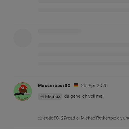
25. Apr 2025
Messerbaer60
da gehe ich voll mit.
Elsinox
code68
,
29roadie
,
MichaelRothenpieler
, u