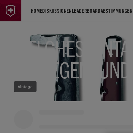
HOME
DISKUSSIONEN
LEADERBOARD
ABSTIMMUNGEN
WELCHES VINTA
AUFLEGEN, UND
Vintage