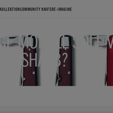
KOLLEKTION
COMMUNITY KNIFE
RE-IMAGINE
GE MODELL SOLL 
 WESHALB?