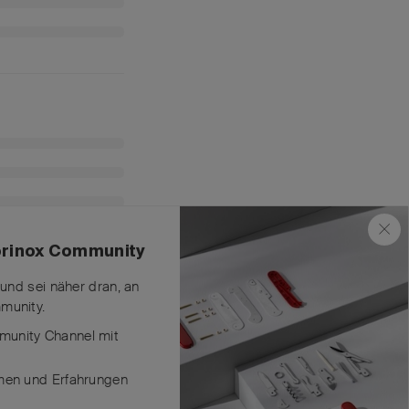
torinox Community
 und sei näher dran, an
munity.
unity Channel mit
Antworten
men und Erfahrungen