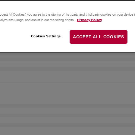
ccept All Cookies”, you agree to the storing of first party and third party cookies on your device
nalyze site usage, and assist in our marketing efforts.
Privacy Policy
Cookies Settings
ACCEPT ALL COOKIES