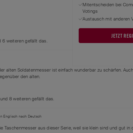
Mitentscheiden bei Com
Votings
Austausch mit anderen V
JETZT REG
nd
6
weiteren
gefällt das
.
 der alten Soldatenmesser ist einfach wunderbar zu schärfen. Au
gegenüber den alten.
, und
8
weiteren
gefällt das
.
on
Englisch
nach
Deutsch
die Taschenmesser aus dieser Serie, weil sie klein sind und gut in 