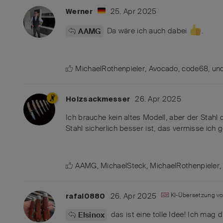
25. Apr 2025
Werner
Da wäre ich auch dabei
.
AAMG
MichaelRothenpieler
,
Avocado
,
code68
, u
26. Apr 2025
Holzsackmesser
Ich brauche kein altes Modell, aber der Stahl
Stahl sicherlich besser ist, das vermisse ich 
AAMG
,
MichaelSteck
,
MichaelRothenpieler
26. Apr 2025
KI-Übersetzung v
rafal0880
das ist eine tolle Idee! Ich mag 
Elsinox