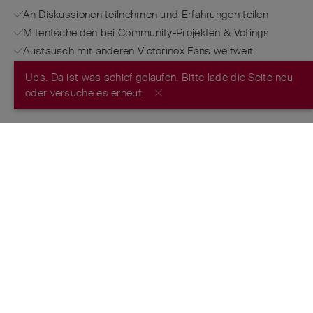
An Diskussionen teilnehmen und Erfahrungen teilen
Mitentscheiden bei Community-Projekten & Votings
Austausch mit anderen Victorinox Fans weltweit
Ups. Da ist was schief gelaufen. Bitte lade die Seite neu
JETZT REGISTRIEREN
oder versuche es erneut.
FROM THE MAKERS OF THE ORIGINAL
SWISS ARMY KNIFE
™