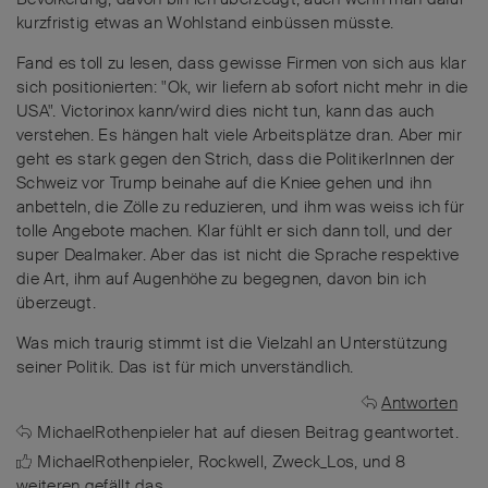
kurzfristig etwas an Wohlstand einbüssen müsste.
Fand es toll zu lesen, dass gewisse Firmen von sich aus klar
sich positionierten: "Ok, wir liefern ab sofort nicht mehr in die
USA". Victorinox kann/wird dies nicht tun, kann das auch
verstehen. Es hängen halt viele Arbeitsplätze dran. Aber mir
geht es stark gegen den Strich, dass die PolitikerInnen der
Schweiz vor Trump beinahe auf die Kniee gehen und ihn
anbetteln, die Zölle zu reduzieren, und ihm was weiss ich für
tolle Angebote machen. Klar fühlt er sich dann toll, und der
super Dealmaker. Aber das ist nicht die Sprache respektive
die Art, ihm auf Augenhöhe zu begegnen, davon bin ich
überzeugt.
Was mich traurig stimmt ist die Vielzahl an Unterstützung
seiner Politik. Das ist für mich unverständlich.
Antworten
MichaelRothenpieler
hat
auf diesen Beitrag geantwortet.
MichaelRothenpieler
,
Rockwell
,
Zweck_Los
, und
8
weiteren
gefällt das
.