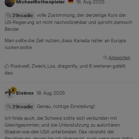
18. Aug 2025
MichaelRothenpieler
volle Zustimmung, der derzeitige Kurs der
29roadie
US-Regierung ist nicht nachvollziehbar und spricht dennoch
Bände
Man sollte die Zeit nutzen, dass Kanada näher an Europa
rücken sollte
Antworten
Rockwell
,
Zweck_Los
,
dragonfly
, und
6
weiteren
gefällt
das
.
18. Aug 2025
Elsinox
Genau, richtige Einstellung!
29roadie
Ich finde auch, die Schweiz sollte sich verbünden mit
Gleichgesinnten, und die Unterstützung zu autoritären
Staaten wie den USA unterbinden. Das versteht die
Bevölkerung, davon bin ich überzeugt, auch wenn man dafür