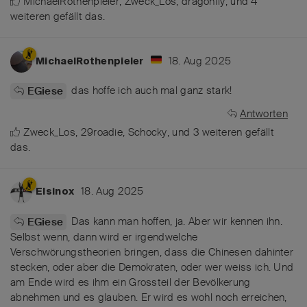
MichaelRothenpieler
,
Zweck_Los
,
dragonfly
, und
4
weiteren
gefällt das
.
18. Aug 2025
MichaelRothenpieler
das hoffe ich auch mal ganz stark!
EGiese
Antworten
Zweck_Los
,
29roadie
,
Schocky
, und
3
weiteren
gefällt
das
.
18. Aug 2025
Elsinox
Das kann man hoffen, ja. Aber wir kennen ihn.
EGiese
Selbst wenn, dann wird er irgendwelche
Verschwörungstheorien bringen, dass die Chinesen dahinter
stecken, oder aber die Demokraten, oder wer weiss ich. Und
am Ende wird es ihm ein Grossteil der Bevölkerung
abnehmen und es glauben. Er wird es wohl noch erreichen,