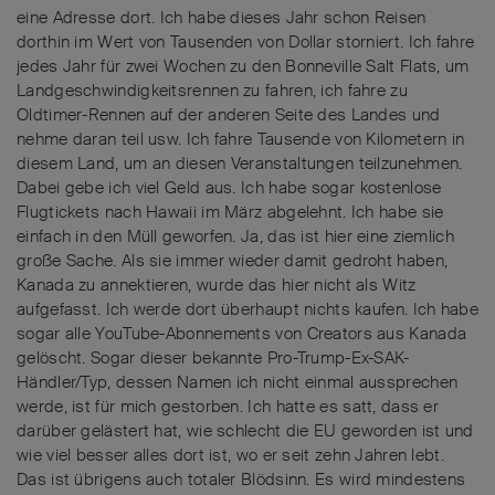
eine Adresse dort. Ich habe dieses Jahr schon Reisen
dorthin im Wert von Tausenden von Dollar storniert. Ich fahre
jedes Jahr für zwei Wochen zu den Bonneville Salt Flats, um
Landgeschwindigkeitsrennen zu fahren, ich fahre zu
Oldtimer-Rennen auf der anderen Seite des Landes und
nehme daran teil usw. Ich fahre Tausende von Kilometern in
diesem Land, um an diesen Veranstaltungen teilzunehmen.
Dabei gebe ich viel Geld aus. Ich habe sogar kostenlose
Flugtickets nach Hawaii im März abgelehnt. Ich habe sie
einfach in den Müll geworfen. Ja, das ist hier eine ziemlich
große Sache. Als sie immer wieder damit gedroht haben,
Kanada zu annektieren, wurde das hier nicht als Witz
aufgefasst. Ich werde dort überhaupt nichts kaufen. Ich habe
sogar alle YouTube-Abonnements von Creators aus Kanada
gelöscht. Sogar dieser bekannte Pro-Trump-Ex-SAK-
Händler/Typ, dessen Namen ich nicht einmal aussprechen
werde, ist für mich gestorben. Ich hatte es satt, dass er
darüber gelästert hat, wie schlecht die EU geworden ist und
wie viel besser alles dort ist, wo er seit zehn Jahren lebt.
Das ist übrigens auch totaler Blödsinn. Es wird mindestens