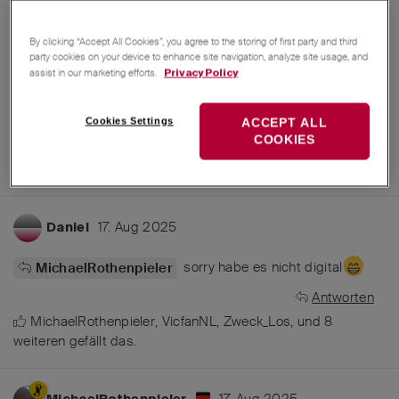
By clicking “Accept All Cookies”, you agree to the storing of first party and third
party cookies on your device to enhance site navigation, analyze site usage, and
assist in our marketing efforts.
Privacy Policy
Cookies Settings
ACCEPT ALL
Antworten
COOKIES
MichaelRothenpieler
,
VicfanNL
,
Rockwell
, und
10
weiteren
gefällt das
.
17. Aug 2025
Daniel
sorry habe es nicht digital
MichaelRothenpieler
Antworten
MichaelRothenpieler
,
VicfanNL
,
Zweck_Los
, und
8
weiteren
gefällt das
.
17. Aug 2025
MichaelRothenpieler