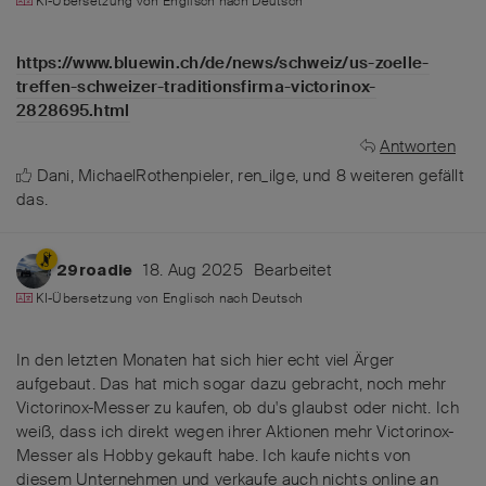
KI-Übersetzung von
Englisch
nach
Deutsch
https://www.bluewin.ch/de/news/schweiz/us-zoelle-
treffen-schweizer-traditionsfirma-victorinox-
2828695.html
Antworten
Dani
,
MichaelRothenpieler
,
ren_ilge
, und
8
weiteren
gefällt
das
.
18. Aug 2025
Bearbeitet
29roadie
KI-Übersetzung von
Englisch
nach
Deutsch
In den letzten Monaten hat sich hier echt viel Ärger
aufgebaut. Das hat mich sogar dazu gebracht, noch mehr
Victorinox-Messer zu kaufen, ob du's glaubst oder nicht. Ich
weiß, dass ich direkt wegen ihrer Aktionen mehr Victorinox-
Messer als Hobby gekauft habe. Ich kaufe nichts von
diesem Unternehmen und verkaufe auch nichts online an