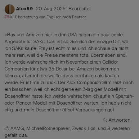
20. Aug 2025
Bearbeitet
Alox69
KI-Übersetzung von
Englisch
nach
Deutsch
eBay und Amazon hier in den USA haben ein paar coole
Angebote für SAKs. Das ist so ziemlich der einzige Ort, wo
ich SAKs kaufe. Etsy ist echt mies und ich schaue da nicht
mehr rein, weil die Preise meistens total übertrieben sind.
Ich werde wahrscheinlich im November einen Cellidor
Companion für etwa 35 Dollar bei Amazon bekommen
können, aber ich bezweifle, dass ich ihn jemals kaufen
werde. Er ist mir zu dick. Der Alox Companion Slim reizt mich
ein bisschen, weil ich echt gerne ein 2-lagiges Modell mit
Dosenöffner hätte. Ich werde wahrscheinlich auf ein Spartan-
oder Pioneer-Modell mit Dosenöffner warten. Ich hab's nicht
eilig und mein Dosenöffner öffnet Verpackungen gut
Antworten
AAMG
,
MichaelRothenpieler
,
Zweck_Los
, und
8
weiteren
gefällt das
.