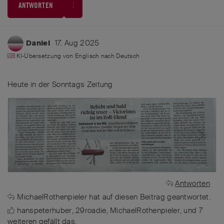
ANTWORTEN
17. Aug 2025
Daniel
KI-Übersetzung von
Englisch
nach
Deutsch
Heute in der Sonntags Zeitung
Antworten
MichaelRothenpieler
hat
auf diesen Beitrag geantwortet.
hanspeterhuber
,
29roadie
,
MichaelRothenpieler
, und
7
weiteren
gefällt das
.