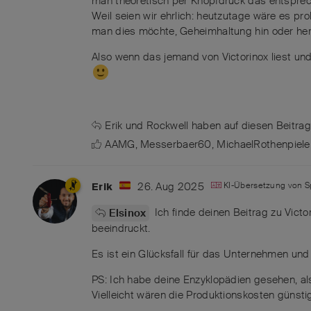
man theoretisch per Knopfdruck das entsprech
Weil seien wir ehrlich: heutzutage wäre es pr
man dies möchte, Geheimhaltung hin oder her
Also wenn das jemand von Victorinox liest und
Erik
und
Rockwell
haben
auf diesen Beitrag
AAMG
,
Messerbaer60
,
MichaelRothenpiele
26. Aug 2025
KI-Übersetzung von
S
Erik
Ich finde deinen Beitrag zu Victo
Elsinox
beeindruckt.
Es ist ein Glücksfall für das Unternehmen und
PS: Ich habe deine Enzyklopädien gesehen, als
Vielleicht wären die Produktionskosten günsti