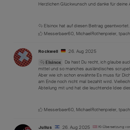
Herzlichen Glückwunsch und danke für deine A
Elsinox
hat
auf diesen Beitrag geantwortet.
Messerbaer60
,
MichaelRothenpieler
,
tpac
26. Aug 2025
Rockwell
Da hast Du recht, ich glaube au
Elsinox
mittel und so manches ausländisches scrupel
Aber wie ich schon erwähnte Es muss für Dich
am Ende noch nicht mal bezahlt wird. Vielleic
Abteilung mit und hat die leuchtende Idee die
Messerbaer60
,
MichaelRothenpieler
,
tpac
26. Aug 2025
KI-Übersetzung v
Julius