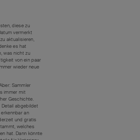
sten, diese zu
 Datum vermerkt
u aktualisieren,
 denke es hat
, was nicht zu
tigkeit von ein paar
t immer wieder neue
 Aber: Sammler
es immer mit
cher Geschichte.
 Detail abgebildet
, erkennbar an
erzeit und gratis
 stammt, welches
en hat. Dann könnte