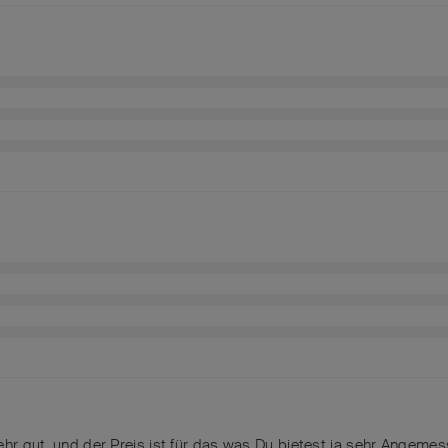
ehr gut, und der Preis ist für das was Du bietest ja sehr Angeme