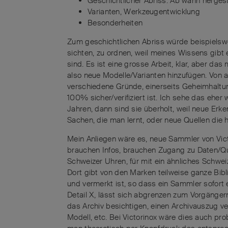
Geschichtlicher Abriss. Ab wann hergeste
Varianten, Werkzeugentwicklung
Besonderheiten
Zum geschichtlichen Abriss würde beispielswei
sichten, zu ordnen, weil meines Wissens gibt
sind. Es ist eine grosse Arbeit, klar, aber d
also neue Modelle/Varianten hinzufügen. Von a
verschiedene Gründe, einerseits Geheimhaltung
100% sicher/verifiziert ist. Ich sehe das eher
Jahren, dann sind sie überholt, weil neue Erk
Sachen, die man lernt, oder neue Quellen die
Mein Anliegen wäre es, neue Sammler von Vic
brauchen Infos, brauchen Zugang zu Daten/Quel
Schweizer Uhren, für mit ein ähnliches Schwe
Dort gibt von den Marken teilweise ganze Bibl
und vermerkt ist, so dass ein Sammler sofort
Detail X, lässt sich abgrenzen zum Vorgängerm
das Archiv besichtigen, einen Archivauszug v
Modell, etc. Bei Victorinox wäre dies auch 