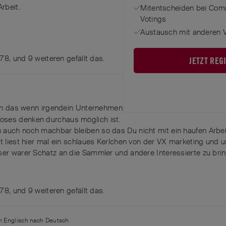
rbeit.
Mitentscheiden bei Com
Votings
Austausch mit anderen V
h78
, und
9
weiteren
gefällt das
.
JETZT REG
ch das wenn irgendein Unternehmen die VX Messer kopieren möch
oses denken durchaus möglich ist.
 auch noch machbar bleiben so das Du nicht mit ein haufen Arbeit
ht liest hier mal ein schlaues Kerlchen von der VX marketing und 
ser warer Schatz an die Sammler und andere Interessierte zu bri
h78
, und
9
weiteren
gefällt das
.
on
Englisch
nach
Deutsch