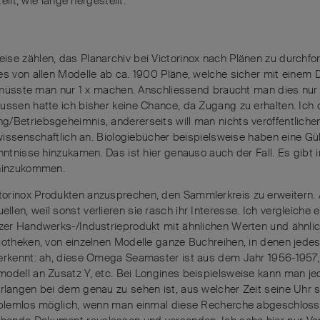
llt, wie lange hergestellt.
se zählen, das Planarchiv bei Victorinox nach Plänen zu durchfor
 es von allen Modelle ab ca. 1900 Pläne, welche sicher mit einem
as müsste man nur 1 x machen. Anschliessend braucht man dies nur z
ussen hatte ich bisher keine Chance, da Zugang zu erhalten. Ich
/Betriebsgeheimnis, andererseits will man nichts veröffentlichen
 wissenschaftlich an. Biologiebücher beispielsweise haben eine Gül
enntnisse hinzukamen. Das ist hier genauso auch der Fall. Es gib
 hinzukommen.
torinox Produkten anzusprechen, den Sammlerkreis zu erweitern.
len, weil sonst verlieren sie rasch ihr Interesse. Ich vergleiche 
izer Handwerks-/Industrieprodukt mit ähnlichen Werten und ähnli
iotheken, von einzelnen Modelle ganze Buchreihen, in denen jedes
 erkennt: ah, diese Omega Seamaster ist aus dem Jahr 1956-1957
odell an Zusatz Y, etc. Bei Longines beispielsweise kann man jed
erlangen bei dem genau zu sehen ist, aus welcher Zeit seine Uhr
problemlos möglich, wenn man einmal diese Recherche abgeschloss