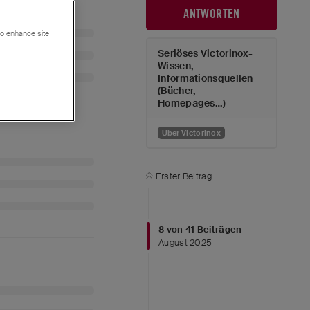
ANTWORTEN
 to enhance site
Seriöses Victorinox-
Wissen,
Informationsquellen
(Bücher,
Homepages…)
Über Victorinox
Erster Beitrag
8
von
41
Beiträgen
August 2025