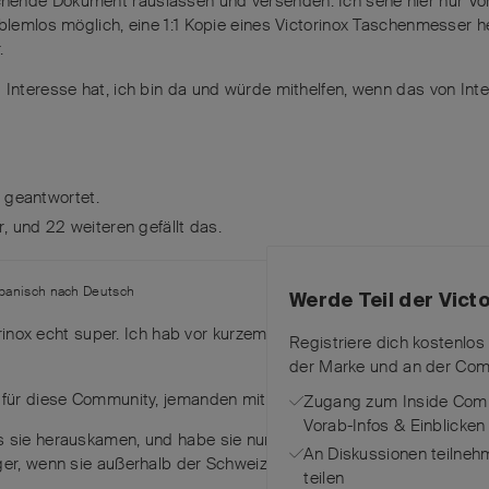
ende Dokument rauslassen und versenden. Ich sehe hier nur Vorte
oblemlos möglich, eine 1:1 Kopie eines Victorinox Taschenmesser h
.
 Interesse hat, ich bin da und würde mithelfen, wenn das von Int
 geantwortet.
r
, und
22
weiteren
gefällt das
.
panisch
nach
Deutsch
Werde Teil der Vic
rinox echt super. Ich hab vor kurzem deine Website entdeckt und 
Registriere dich kostenlos
der Marke und an der Com
 für diese Community, jemanden mit so viel Wissen hier zu haben.
Zugang zum Inside Comm
Vorab-Infos & Einblicken
 sie herauskamen, und habe sie nur aus rein finanziellen Gründen 
An Diskussionen teilneh
ger, wenn sie außerhalb der Schweiz hergestellt würden. Das ist nu
teilen