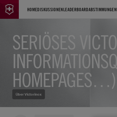
HOME
DISKUSSIONEN
LEADERBOARD
ABSTIMMUNGEN
SERIÖSES VICT
INFORMATIONSQ
HOMEPAGES…)
Über Victorinox