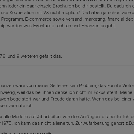
nn jeder ein paar einzele Brochuren bei dir bestellt, Du dadurch 
e Kooperation mit VX nicht möglich? Die haben ja schon viele an
m Programm. E-commerce sowie versand, marketing, financial dep
inig werden was Eventuelle rechten und Finanzen angeht.
h78
, und
9
weiteren
gefällt das
.
anzen wäre von meiner Seite her kein Problem, das könnte Victor
hwierig, weil das bei ihnen denke ich nicht im Fokus steht. Meine
davon begeistert war und Freude daran hatte. Wenn das bei einer 
sen vermute ich.
x alle Modelle auf-/abarbeiten, von den Anfängen, bis heute. Ich 
975, ich kann das nicht alleine tun. Zur Aufarbeitung gehört z.B.: