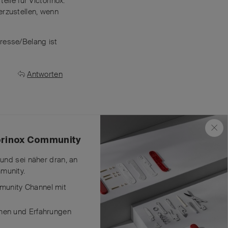
ile für Victorinox.
erzustellen, wenn
eresse/Belang ist
Antworten
torinox Community
war total
 und sei näher dran, an
munity.
unity Channel mit
nicht bestellt.
men und Erfahrungen
r so eine Idee.