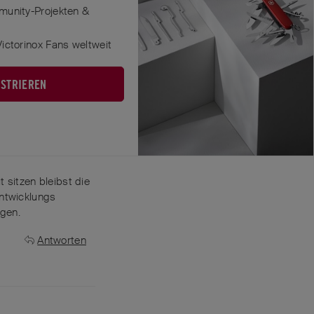
munity-Projekten &
Antworten
ictorinox Fans weltweit
ISTRIEREN
te, das mit heutige
 sitzen bleibst die
untwicklungs
ngen.
Antworten