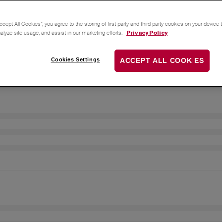
ccept All Cookies”, you agree to the storing of first party and third party cookies on your device
nalyze site usage, and assist in our marketing efforts.
Privacy Policy
Cookies Settings
ACCEPT ALL COOKIES