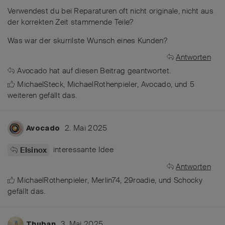
Verwendest du bei Reparaturen oft nicht originale, nicht aus
der korrekten Zeit stammende Teile?
Was war der skurrilste Wunsch eines Kunden?
Antworten
Avocado
hat
auf diesen Beitrag geantwortet.
MichaelSteck
,
MichaelRothenpieler
,
Avocado
, und
5
weiteren
gefällt das
.
2. Mai 2025
Avocado
interessante Idee
Elsinox
Antworten
MichaelRothenpieler
,
Merlin74
,
29roadie
, und
Schocky
gefällt das
.
3. Mai 2025
Thuban