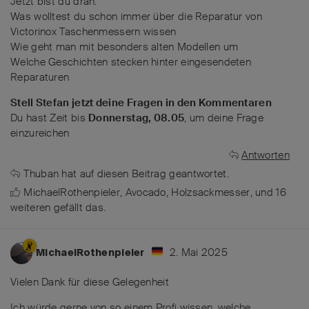
Jetzt bist du dran:
Was wolltest du schon immer über die Reparatur von
Victorinox Taschenmessern wissen
Wie geht man mit besonders alten Modellen um
Welche Geschichten stecken hinter eingesendeten
Reparaturen
Stell Stefan jetzt deine Fragen in den Kommentaren
Du hast Zeit bis
Donnerstag, 08.05
, um deine Frage
einzureichen
Antworten
Thuban
hat
auf diesen Beitrag geantwortet.
MichaelRothenpieler
,
Avocado
,
Holzsackmesser
, und
16
weiteren
gefällt das
.
2. Mai 2025
MichaelRothenpieler
Vielen Dank für diese Gelegenheit
Ich würde gerne von so einem Profi wissen, welche