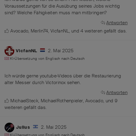
Voraussetzungen für die Ausübung seines Jobs wichtig
sind? Welche Fähigkeiten muss man mitbringen?
Antworten
Avocado
,
Merlin74
,
VicfanNL
, und
4
weiteren
gefällt das
.
2. Mai 2025
VicfanNL
KI-Übersetzung von
Englisch
nach
Deutsch
Ich würde gerne youtube-Videos über die Restaurierung
alter Messer durch Victorinox sehen.
Antworten
MichaelSteck
,
MichaelRothenpieler
,
Avocado
, und
9
weiteren
gefällt das
.
2. Mai 2025
Julius
KI-Übersetzung von
Englisch
nach
Deutsch