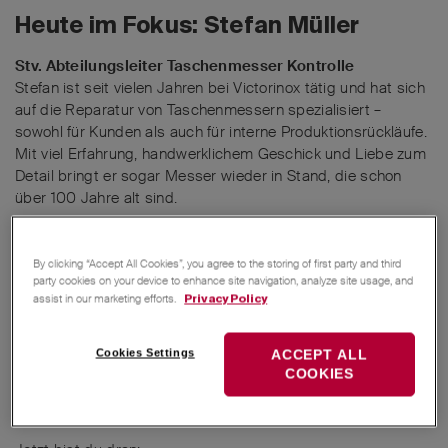
Heute im Fokus: Stefan Müller
Stv. Abteilungsleiter Taschenmesser Kontrolle
Stefan ist seit vielen Jahren bei Victorinox tätig und hat sich
auf die Reparatur von Taschenmessern spezialisiert –
sowohl für Kunden als auch für interne Produktionsrückläufe.
Mit viel Erfahrung, handwerklichem Geschick und Liebe zum
Detail bringt er sogar Messer wieder in Stand, die schon
über 100 Jahre alt sind.
By clicking “Accept All Cookies”, you agree to the storing of first party and third
party cookies on your device to enhance site navigation, analyze site usage, and
assist in our marketing efforts.
Privacy Policy
Cookies Settings
ACCEPT ALL
COOKIES