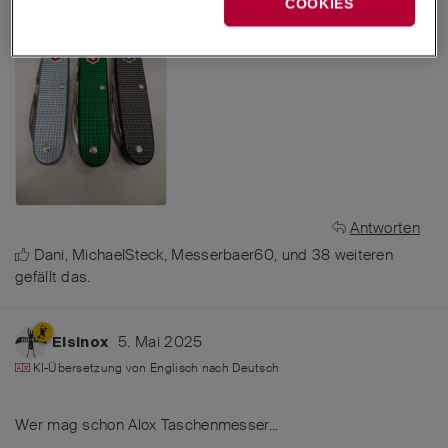
COOKIES
Antworten
Dani
,
MichaelSteck
,
Messerbaer60
, und
38
weiteren
gefällt das
.
5. Mai 2025
Elsinox
KI-Übersetzung von
Englisch
nach
Deutsch
Wer mag schon Alox Taschenmesser...