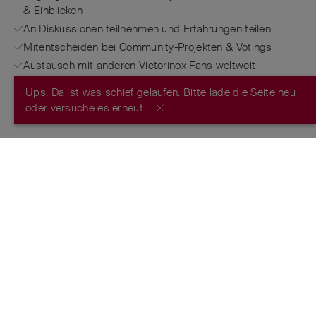
& Einblicken
An Diskussionen teilnehmen und Erfahrungen teilen
Mitentscheiden bei Community-Projekten & Votings
Austausch mit anderen Victorinox Fans weltweit
Ups. Da ist was schief gelaufen. Bitte lade die Seite neu
JETZT REGISTRIEREN
oder versuche es erneut.
FROM THE MAKERS OF THE ORIGINAL
SWISS ARMY KNIFE
™