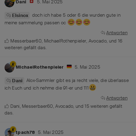
5. Mai 2025
Dani
doch ich habe 5 oder 6 die wurden gute in
Elsinox
meine sammelung passen oc
Antworten
Messerbaer60
,
MichaelRothenpieler
,
Avocado
, und
16
weiteren
gefällt das
.
5. Mai 2025
MichaelRothenpieler
Alox-Sammler gibt es ja recht viele, die überlasse
Dani
ich Euch und ich nehme die 91-er und 111
Antworten
Dani
,
Messerbaer60
,
Avocado
, und
15
weiteren
gefällt
das
.
5. Mai 2025
tpach78