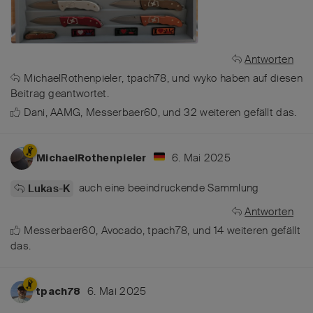
Antworten
MichaelRothenpieler
,
tpach78
, und
wyko
haben
auf diesen
Beitrag geantwortet.
Dani
,
AAMG
,
Messerbaer60
, und
32
weiteren
gefällt das
.
6. Mai 2025
MichaelRothenpieler
auch eine beeindruckende Sammlung
Lukas-K
Antworten
Messerbaer60
,
Avocado
,
tpach78
, und
14
weiteren
gefällt
das
.
6. Mai 2025
tpach78