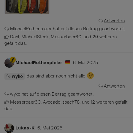
Antworten
MichaelRothenpieler
hat
auf diesen Beitrag geantwortet.
Dani
,
MichaelSteck
,
Messerbaer60
, und
29
weiteren
gefällt das
.
6. Mai 2025
MichaelRothenpieler
das sind aber noch nicht alle
wyko
Antworten
wyko
hat
auf diesen Beitrag geantwortet.
Messerbaer60
,
Avocado
,
tpach78
, und
12
weiteren
gefällt
das
.
6. Mai 2025
Lukas-K