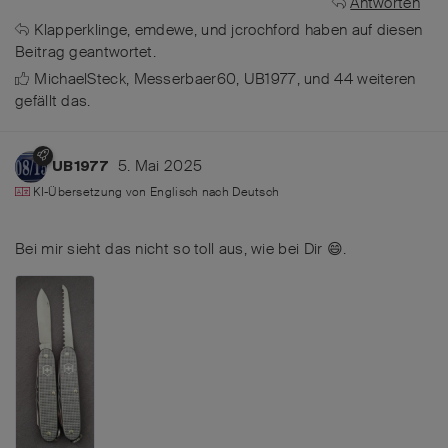
Antworten
Klapperklinge
,
emdewe
, und
jcrochford
haben
auf diesen
Beitrag geantwortet.
MichaelSteck
,
Messerbaer60
,
UB1977
, und
44
weiteren
gefällt das
.
5. Mai 2025
UB1977
KI-Übersetzung von
Englisch
nach
Deutsch
Bei mir sieht das nicht so toll aus, wie bei Dir 😄.