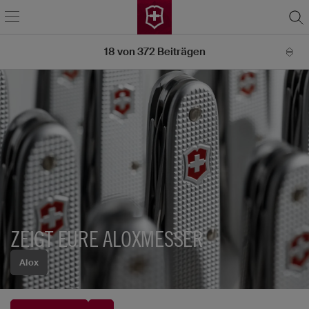
18
von
372
Beiträgen
ZEIGT EURE ALOXMESSER
Alox