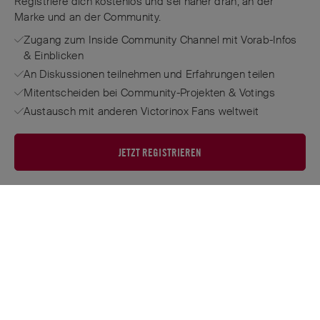
Registriere dich kostenlos und sei näher dran, an der
Marke und an der Community.
Zugang zum Inside Community Channel mit Vorab-Infos
& Einblicken
An Diskussionen teilnehmen und Erfahrungen teilen
Mitentscheiden bei Community-Projekten & Votings
Austausch mit anderen Victorinox Fans weltweit
JETZT REGISTRIEREN