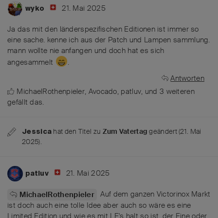
21. Mai 2025
wyko
Ja das mit den länderspezifischen Editionen ist immer so
eine sache. kenne ich aus der Patch und Lampen sammlung.
mann wollte nie anfangen und doch hat es sich
angesammelt
.
Antworten
MichaelRothenpieler
,
Avocado
,
patluv
, und
3
weiteren
gefällt das
.
hat den Titel zu
Zum Vatertag
geändert (
21. Mai
Jessica
2025
).
21. Mai 2025
patluv
Auf dem ganzen Victorinox Markt
MichaelRothenpieler
ist doch auch eine tolle Idee aber auch so wäre es eine
Limited Edition und wie es mit LE's halt so ist, der Eine oder