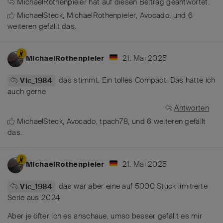
MichaelRothenpieler
hat
auf diesen Beitrag geantwortet.
MichaelSteck
,
MichaelRothenpieler
,
Avocado
, und
6
weiteren
gefällt das
.
21. Mai 2025
MichaelRothenpieler
das stimmt. Ein tolles Compact. Das hätte ich
Vic_1984
auch gerne
Antworten
MichaelSteck
,
Avocado
,
tpach78
, und
6
weiteren
gefällt
das
.
21. Mai 2025
MichaelRothenpieler
das war aber eine auf 5000 Stück limitierte
Vic_1984
Serie aus 2024
Aber je öfter ich es anschaue, umso besser gefällt es mir