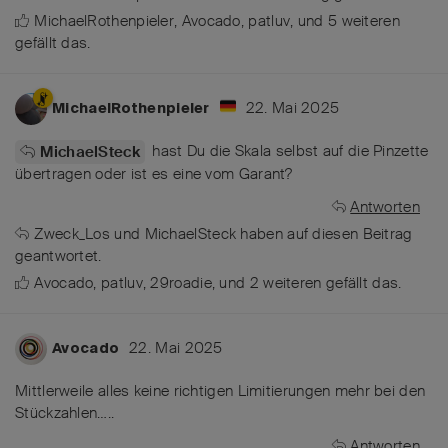
MichaelRothenpieler
,
Avocado
,
patluv
, und
5
weiteren
gefällt das
.
22. Mai 2025
MichaelRothenpieler
hast Du die Skala selbst auf die Pinzette
MichaelSteck
übertragen oder ist es eine vom Garant?
Antworten
Zweck_Los
und
MichaelSteck
haben
auf diesen Beitrag
geantwortet.
Avocado
,
patluv
,
29roadie
, und
2
weiteren
gefällt das
.
22. Mai 2025
Avocado
Mittlerweile alles keine richtigen Limitierungen mehr bei den
Stückzahlen…..
Antworten