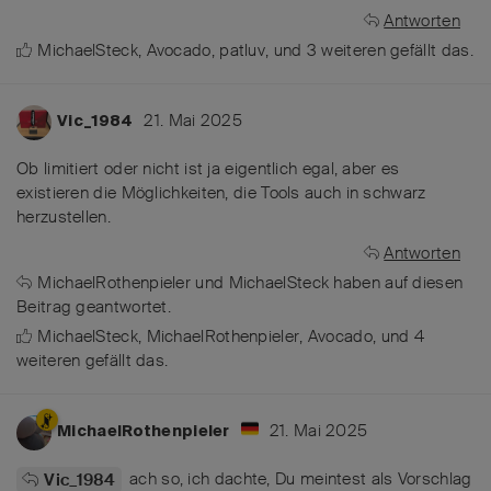
Antworten
MichaelSteck
,
Avocado
,
patluv
, und
3
weiteren
gefällt das
.
21. Mai 2025
Vic_1984
Ob limitiert oder nicht ist ja eigentlich egal, aber es
existieren die Möglichkeiten, die Tools auch in schwarz
herzustellen.
Antworten
MichaelRothenpieler
und
MichaelSteck
haben
auf diesen
Beitrag geantwortet.
MichaelSteck
,
MichaelRothenpieler
,
Avocado
, und
4
weiteren
gefällt das
.
21. Mai 2025
MichaelRothenpieler
ach so, ich dachte, Du meintest als Vorschlag
Vic_1984