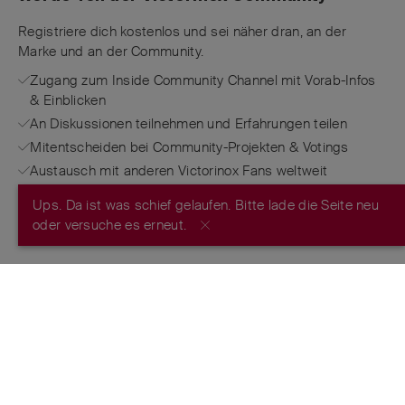
Registriere dich kostenlos und sei näher dran, an der
Marke und an der Community.
Zugang zum Inside Community Channel mit Vorab-Infos
& Einblicken
An Diskussionen teilnehmen und Erfahrungen teilen
Mitentscheiden bei Community-Projekten & Votings
Austausch mit anderen Victorinox Fans weltweit
Ups. Da ist was schief gelaufen. Bitte lade die Seite neu
JETZT REGISTRIEREN
oder versuche es erneut.