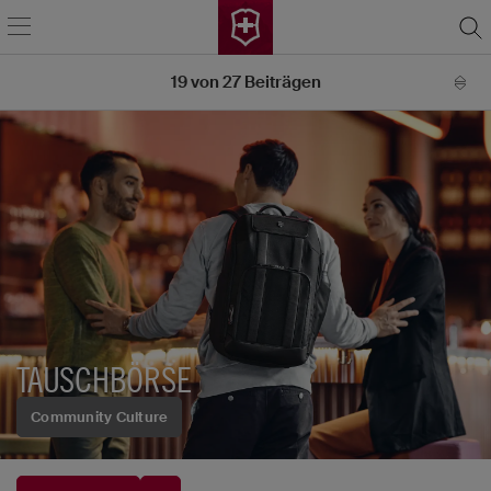
19
von
27
Beiträgen
TAUSCHBÖRSE
Community Culture