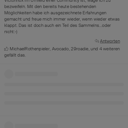
Victorinox im Umfeld einer Community ist, wage ich zu
bezweifeln. Mit den bereits heute bestehenden
Möglichkeiten habe ich ausgezeichnete Erfahrungen
gemacht und freue mich immer wieder, wenn wieder etwas
klappt. Das ist doch auch ein Teil des Sammelns…oder
nicht:-)
Antworten
MichaelRothenpieler
,
Avocado
,
29roadie
, und
4
weiteren
gefällt das
.