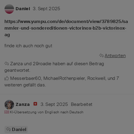
3. Sept 2025
Daniel
https://www.yumpu.com/de/document/view/3789825/sa
mmler-und-sondereditionen-victorinox-b2b-victorinox-
ag
finde ich auch noch gut
Antworten
Zanza
und
29roadie
haben
auf diesen Beitrag
geantwortet.
Messerbaer60
,
MichaelRothenpieler
,
Rockwell
, und
7
weiteren
gefällt das
.
3. Sept 2025
Bearbeitet
Zanza
KI-Übersetzung von
Englisch
nach
Deutsch
Daniel