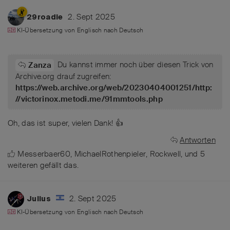
2. Sept 2025
29roadie
KI-Übersetzung von
Englisch
nach
Deutsch
Du kannst immer noch über diesen Trick von
Zanza
Archive.org drauf zugreifen:
https://web.archive.org/web/20230404001251/http:
//victorinox.metodi.me/91mmtools.php
Oh, das ist super, vielen Dank! 👍
Antworten
Messerbaer60
,
MichaelRothenpieler
,
Rockwell
, und
5
weiteren
gefällt das
.
2. Sept 2025
Julius
KI-Übersetzung von
Englisch
nach
Deutsch