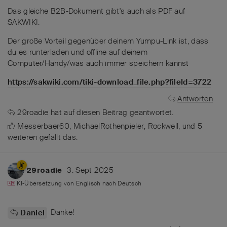
Das gleiche B2B-Dokument gibt's auch als PDF auf
SAKWIKI.
Der große Vorteil gegenüber deinem Yumpu-Link ist, dass
du es runterladen und offline auf deinem
Computer/Handy/was auch immer speichern kannst
https://sakwiki.com/tiki-download_file.php?fileId=3722
Antworten
29roadie
hat
auf diesen Beitrag geantwortet.
Messerbaer60
,
MichaelRothenpieler
,
Rockwell
, und
5
weiteren
gefällt das
.
3. Sept 2025
29roadie
KI-Übersetzung von
Englisch
nach
Deutsch
Danke!
Daniel