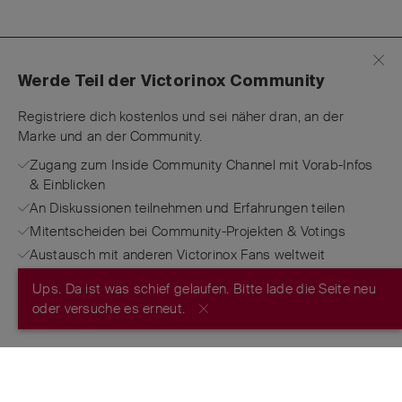
Werde Teil der Victorinox Community
Registriere dich kostenlos und sei näher dran, an der
Marke und an der Community.
Zugang zum Inside Community Channel mit Vorab-Infos
& Einblicken
An Diskussionen teilnehmen und Erfahrungen teilen
Mitentscheiden bei Community-Projekten & Votings
Austausch mit anderen Victorinox Fans weltweit
Ups. Da ist was schief gelaufen. Bitte lade die Seite neu
JETZT REGISTRIEREN
oder versuche es erneut.