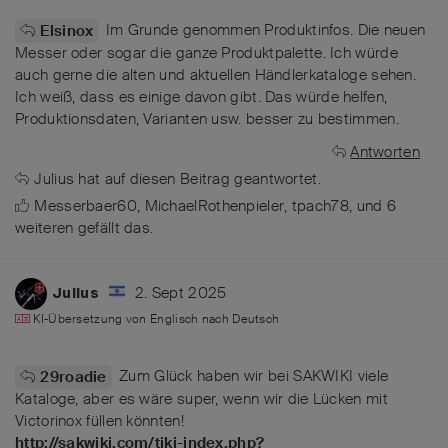
Im Grunde genommen Produktinfos. Die neuen
Elsinox
Messer oder sogar die ganze Produktpalette. Ich würde
auch gerne die alten und aktuellen Händlerkataloge sehen.
Ich weiß, dass es einige davon gibt. Das würde helfen,
Produktionsdaten, Varianten usw. besser zu bestimmen.
Antworten
Julius
hat
auf diesen Beitrag geantwortet.
Messerbaer60
,
MichaelRothenpieler
,
tpach78
, und
6
weiteren
gefällt das
.
2. Sept 2025
Julius
KI-Übersetzung von
Englisch
nach
Deutsch
Zum Glück haben wir bei SAKWIKI viele
29roadie
Kataloge, aber es wäre super, wenn wir die Lücken mit
Victorinox füllen könnten!
http://sakwiki.com/tiki-index.php?