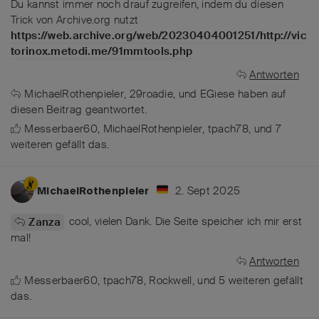
Du kannst immer noch drauf zugreifen, indem du diesen
Trick von Archive.org nutzt
https://web.archive.org/web/20230404001251/http://vic
torinox.metodi.me/91mmtools.php
Antworten
MichaelRothenpieler
,
29roadie
, und
EGiese
haben
auf
diesen Beitrag geantwortet.
Messerbaer60
,
MichaelRothenpieler
,
tpach78
, und
7
weiteren
gefällt das
.
2. Sept 2025
MichaelRothenpieler
cool, vielen Dank. Die Seite speicher ich mir erst
Zanza
mal!
Antworten
Messerbaer60
,
tpach78
,
Rockwell
, und
5
weiteren
gefällt
das
.