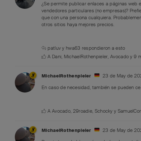
¿Se permite publicar enlaces a páginas web ex
vendedores particulares (no empresas)? Prefie
que con una persona cualquiera. Probableme
otros sitios haya mejores precios.
patluv
y
hwa63
respondieron a esto
A
Dani
,
MichaelRothenpieler
,
Avocado
y
9
m
23 de May de 20
MichaelRothenpieler
En caso de necesidad, también se pueden cer
A
Avocado
,
29roadie
,
Schocky
y
SamuelCor
23 de May de 20
MichaelRothenpieler