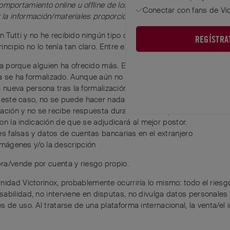
portamiento online u offline de los usuarios y no asumimos ni
Conectar con fans de Vi
la información/materiales proporcionados por los usuarios.
Tutti y no he recibido ningún tipo de asistencia o ayuda cuando 
REGÍSTRA
incipio no lo tenía tan claro. Entre ellos se incluyen:
ca porque alguien ha ofrecido más. Esto es ilegal. Desde el mom
 se ha formalizado. Aunque aún no se haya pagado el dinero, de
 la nueva persona tras la formalización del contrato de compraven
ste caso, no se puede hacer nada, salvo recurrir a la protección 
mación y no se recibe respuesta durante días. El producto se vuelv
con la indicación de que se adjudicará al mejor postor.
s falsas y datos de cuentas bancarias en el extranjero
imágenes y/o la descripción
ra/vende por cuenta y riesgo propio.
nidad Victorinox, probablemente ocurriría lo mismo: todo el riesg
abilidad, no interviene en disputas, no divulga datos personales y
 de uso. Al tratarse de una plataforma internacional, la venta/el 