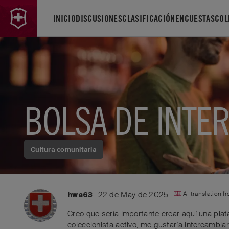
INICIO
DISCUSIONES
CLASIFICACIÓN
ENCUESTAS
COL
BOLSA DE INTE
Cultura comunitaria
22 de May de 2025
AI translation 
hwa63
Creo que sería importante crear aquí una pla
coleccionista activo, me gustaría intercambia