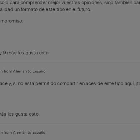
solo para comprender mejor vuestras opiniones, sino también par
lidad un formato de este tipo en el futuro.
compromiso.
y
9
más
les gusta esto
.
ion from
Alemán
to
Español
ce y, si no está permitido compartir enlaces de este tipo aquí, 
ás
les gusta esto
.
ion from
Alemán
to
Español