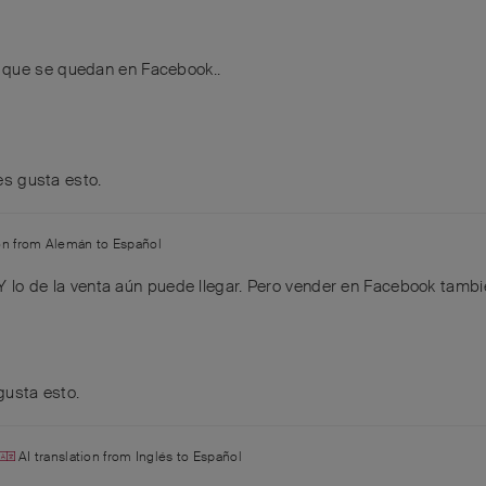
 que se quedan en Facebook..
es gusta esto
.
ion from
Alemán
to
Español
 Y lo de la venta aún puede llegar. Pero vender en Facebook tamb
gusta esto
.
AI translation from
Inglés
to
Español