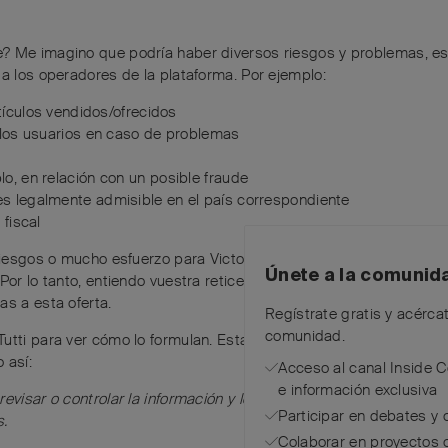
? Me imagino que podría haber diversos riesgos y problemas, es
 a los operadores de la plataforma. Por ejemplo:
tículos vendidos/ofrecidos
 los usuarios en caso de problemas
o, en relación con un posible fraude
s legalmente admisible en el país correspondiente
fiscal
 riesgos o mucho esfuerzo para Victorinox, y tampoco veo ningún b
Únete a la comunid
Por lo tanto, entiendo vuestra reticencia. Solo veo la ventaja de q
as a esta oferta.
Regístrate gratis y acérca
comunidad.
utti para ver cómo lo formulan. Esta plataforma también ofrece l
 así:
Acceso al canal Inside 
e información exclusiva
evisar o controlar la información y los materiales publicados, tr
Participar en debates y 
s.
Colaborar en proyectos 