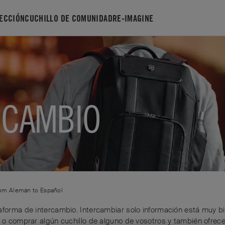
ECCIÓN
CUCHILLO DE COMUNIDAD
RE-IMAGINE
RCAMBIO
from
Alemán
to
Español
taforma de intercambio. Intercambiar solo información está muy b
r o comprar algún cuchillo de alguno de vosotros y también ofrece