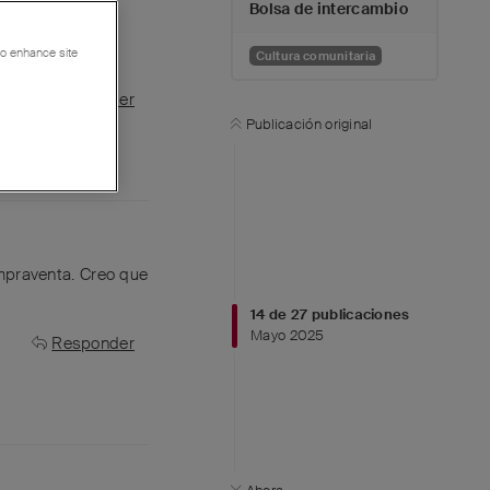
Bolsa de intercambio
 to enhance site
Cultura comunitaria
Responder
Publicación original
mpraventa. Creo que
14
de
27
publicaciones
Mayo 2025
Responder