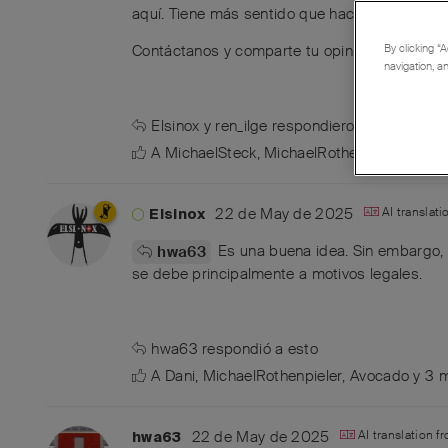
aquí. Tiene más sentido que hacerlo a través 
Contáctanos y comparte tu opinión, quizá jun
By clicking “A
navigation, a
Elsinox
y
ren_ilge
respondieron a esto
A
MichaelSteck
,
MichaelRothenpieler
,
Avoc
22 de May de 2025
AI translat
Elsinox
Es una buena idea. Sin embargo, 
hwa63
se debe principalmente a motivos legales.
hwa63
respondió a esto
A
Dani
,
MichaelRothenpieler
,
Avocado
y
3
m
22 de May de 2025
AI translation 
hwa63