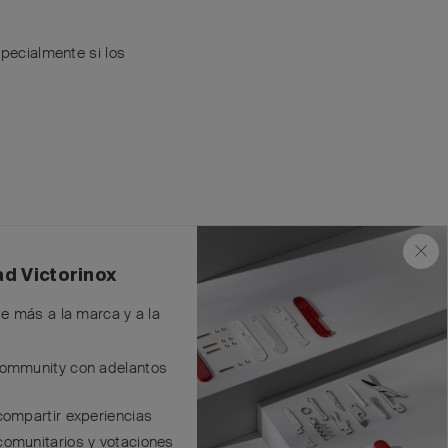
pecialmente si los
eneficio directo en
ad Victorinox
ue la plataforma
te más a la marca y a la
a venta de
Community con adelantos
ansmitidos o puestos
compartir experiencias
comunitarios y votaciones