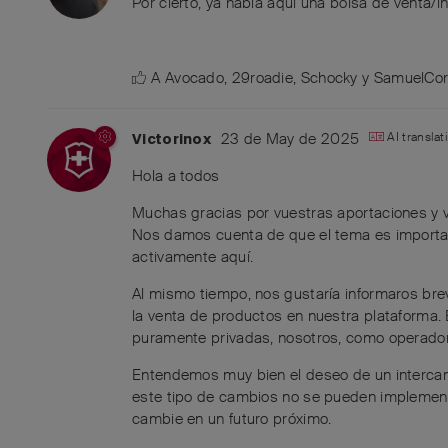
Por cierto, ya había aquí una bolsa de venta/
A
Avocado
,
29roadie
,
Schocky
y
SamuelCor
23 de May de 2025
AI transla
Victorinox
Hola a todos
Muchas gracias por vuestras aportaciones y 
Nos damos cuenta de que el tema es importan
activamente aquí.
Al mismo tiempo, nos gustaría informaros bre
la venta de productos en nuestra plataforma.
puramente privadas, nosotros, como operadore
Entendemos muy bien el deseo de un intercamb
este tipo de cambios no se pueden implementa
cambie en un futuro próximo.