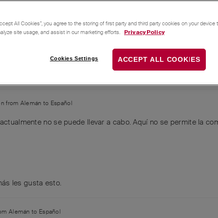
de Ricardo.
tos podamos impulsar y cambiar algo.
ccept All Cookies”, you agree to the storing of first party and third party cookies on your device
nalyze site usage, and assist in our marketing efforts.
Privacy Policy
Cookies Settings
ACCEPT ALL COOKIES
ado
y
8
más
les gusta esto
.
ion from
Alemán
to
Español
actualmente no se puede llevar a cabo. Aquí no se permite la co
ás
les gusta esto
.
from
Alemán
to
Español