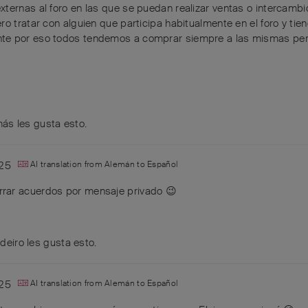
ternas al foro en las que se puedan realizar ventas o intercambi
ro tratar con alguien que participa habitualmente en el foro y ti
nte por eso todos tendemos a comprar siempre a las mismas pe
ás
les gusta esto
.
25
AI translation from
Alemán
to
Español
rar acuerdos por mensaje privado 😉
deiro
les gusta esto
.
25
AI translation from
Alemán
to
Español