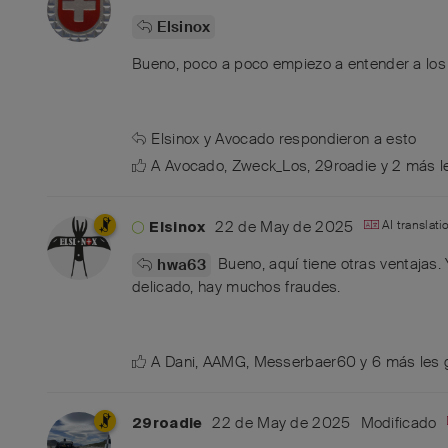
Elsinox
Bueno, poco a poco empiezo a entender a los
Elsinox
y
Avocado
respondieron a esto
A
Avocado
,
Zweck_Los
,
29roadie
y
2
más
l
22 de May de 2025
AI translat
Elsinox
Bueno, aquí tiene otras ventajas.
hwa63
delicado, hay muchos fraudes.
A
Dani
,
AAMG
,
Messerbaer60
y
6
más
les 
22 de May de 2025
Modificado
29roadie