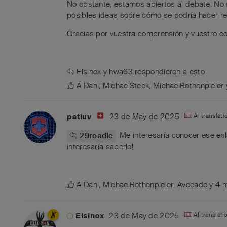
No obstante, estamos abiertos al debate. No 
posibles ideas sobre cómo se podría hacer rea
Gracias por vuestra comprensión y vuestro 
Elsinox
y
hwa63
respondieron a esto
A
Dani
,
MichaelSteck
,
MichaelRothenpieler
23 de May de 2025
AI translat
patluv
Me interesaría conocer ese enla
29roadie
interesaría saberlo!
A
Dani
,
MichaelRothenpieler
,
Avocado
y
4
m
23 de May de 2025
AI translat
Elsinox