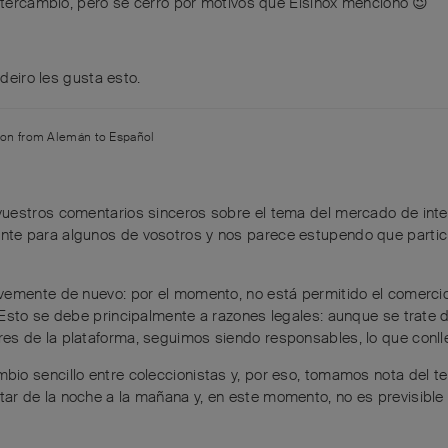
intercambio, pero se cerró por motivos que Elsinox mencionó 😉
deiro
les gusta esto
.
tion from
Alemán
to
Español
vuestros comentarios sinceros sobre el tema del mercado de inte
te para algunos de vosotros y nos parece estupendo que partici
vemente de nuevo: por el momento, no está permitido el comercio
 Esto se debe principalmente a razones legales: aunque se trate 
s de la plataforma, seguimos siendo responsables, lo que conlle
io sencillo entre coleccionistas y, por eso, tomamos nota del t
r de la noche a la mañana y, en este momento, no es previsible 