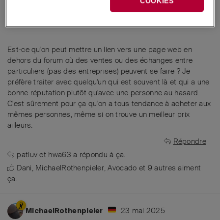
COOKIES
22 mai 2025
Modifié
29roadie
Traduction par intelligence artificielle de
Anglais
en
Français
Est-ce qu'on peut mettre un lien vers une page web en
dehors du forum où des ventes ou des échanges entre
particuliers (pas des entreprises) peuvent se faire ? Je
préfère traiter avec quelqu'un qui est souvent là et qui a une
bonne réputation plutôt qu'avec une personne au hasard.
C'est sûrement pour ça qu'on a tous tendance à acheter aux
mêmes personnes, même si on trouve un meilleur prix
ailleurs.
Répondre
patluv
et
hwa63
a répondu à ça.
Dani
,
MichaelRothenpieler
,
Avocado
et
9
autres
aiment
ça
.
23 mai 2025
MichaelRothenpieler