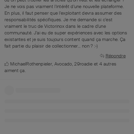
où on peut trouver les articles qu'on veut et les échanger ?
Je ne vois pas vraiment l'intérêt d'une nouvelle plateforme.
En plus, il faut penser que l'exploitant devra assumer des
responsabilités spécifiques. Je me demande si c'est
vraiment le truc de Victorinox dans le cadre d'une
communauté. J'ai eu de super expériences avec les options
existantes et je suis toujours content quand ça marche. Ça
fait partie du plaisir de collectionner... non ? :-)
Répondre
MichaelRothenpieler
,
Avocado
,
29roadie
et
4
autres
aiment ça
.