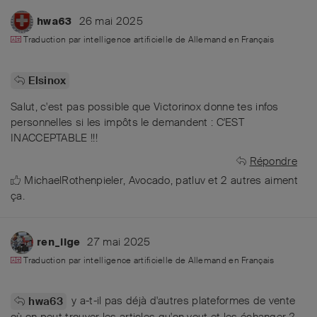
26 mai 2025
hwa63
Traduction par intelligence artificielle de
Allemand
en
Français
Elsinox
Salut, c'est pas possible que Victorinox donne tes infos
personnelles si les impôts le demandent : C'EST
INACCEPTABLE !!!
Répondre
MichaelRothenpieler
,
Avocado
,
patluv
et
2
autres
aiment
ça
.
27 mai 2025
ren_ilge
Traduction par intelligence artificielle de
Allemand
en
Français
y a-t-il pas déjà d'autres plateformes de vente
hwa63