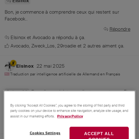
Elsinox
Bon, je commence à comprendre ceux qui restent sur
Facebook..
Répondre
Elsinox
et
Avocado
a répondu à ça.
Avocado
,
Zweck_Los
,
29roadie
et
2
autres
aiment ça
.
22 mai 2025
Elsinox
Traduction par intelligence artificielle de
Allemand
en
Français
Bon, d'accord. Ici, ça a d'autres avantages. Et
hwa63
pour la vente, ça peut toujours se faire. Mais vendre sur
Facebook, c'est un peu risqué, y a plein d'arnaques.
By clicking “Accept All Cookies”, you agree to the storing of first party and third
party cookies on your device to enhance site navigation, analyze site usage, and
Répondre
assist in our marketing efforts.
Privacy Policy
Dani
,
AAMG
,
Messerbaer60
et
6
autres
aiment ça
.
Cookies Settings
ACCEPT ALL