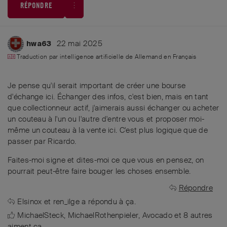
RÉPONDRE
22 mai 2025
hwa63
Traduction par intelligence artificielle de
Allemand
en
Français
Je pense qu'il serait important de créer une bourse
d'échange ici. Échanger des infos, c'est bien, mais en tant
que collectionneur actif, j'aimerais aussi échanger ou acheter
un couteau à l'un ou l'autre d'entre vous et proposer moi-
même un couteau à la vente ici. C'est plus logique que de
passer par Ricardo.
Faites-moi signe et dites-moi ce que vous en pensez, on
pourrait peut-être faire bouger les choses ensemble.
Répondre
Elsinox
et
ren_ilge
a répondu à ça.
MichaelSteck
,
MichaelRothenpieler
,
Avocado
et
8
autres
aiment ça
.