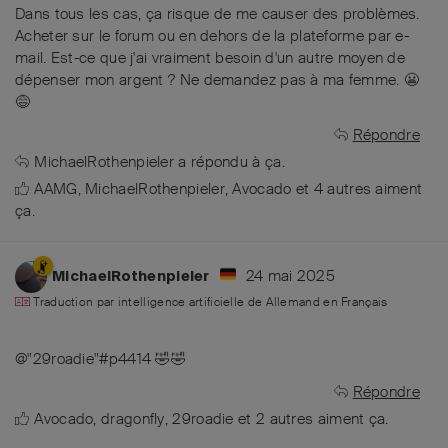
Dans tous les cas, ça risque de me causer des problèmes.
Acheter sur le forum ou en dehors de la plateforme par e-
mail. Est-ce que j'ai vraiment besoin d'un autre moyen de
dépenser mon argent ? Ne demandez pas à ma femme. 😬
😅
Répondre
MichaelRothenpieler
a répondu à ça.
AAMG
,
MichaelRothenpieler
,
Avocado
et
4
autres
aiment
ça
.
24 mai 2025
MichaelRothenpieler
Traduction par intelligence artificielle de
Allemand
en
Français
@"29roadie"#p4414 🤣🤣
Répondre
Avocado
,
dragonfly
,
29roadie
et
2
autres
aiment ça
.