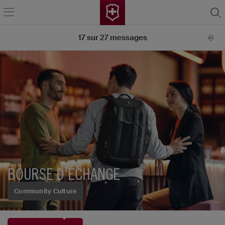
17
sur
27
messages
BOURSE D'ÉCHANGE
Community Culture