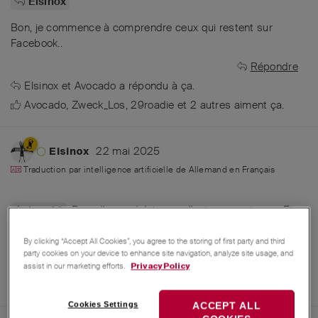
Elsinox
Bon, je commence à comprendre ceux qui restent sur
Facebook..
Répondre
Elsinox
et
Avocado
a répondu à ça.
Avocado
,
Zweck_Los
,
29roadie
et
2
autres
aiment ça
.
22 mai 2025
Elsinox
Traduction par intelligence artificielle de
Allemand
en
Français
Bon, d'accord. Ici, ça a d'autres avantages. Et
hwa63
pour la vente, ça peut toujours se faire. Mais vendre sur
Facebook, c'est un peu risqué, y a plein d'arnaques.
By clicking “Accept All Cookies”, you agree to the storing of first party and third
party cookies on your device to enhance site navigation, analyze site usage, and
Répondre
assist in our marketing efforts.
Privacy Policy
Dani
,
AAMG
,
Messerbaer60
et
6
autres
aiment ça
.
Cookies Settings
ACCEPT ALL