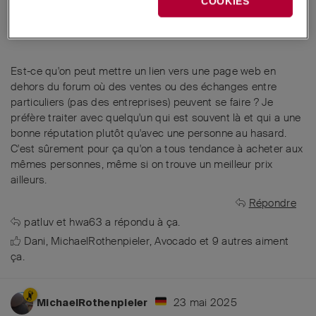
COOKIES
22 mai 2025
Modifié
29roadie
Traduction par intelligence artificielle de
Anglais
en
Français
Est-ce qu'on peut mettre un lien vers une page web en
dehors du forum où des ventes ou des échanges entre
particuliers (pas des entreprises) peuvent se faire ? Je
préfère traiter avec quelqu'un qui est souvent là et qui a une
bonne réputation plutôt qu'avec une personne au hasard.
C'est sûrement pour ça qu'on a tous tendance à acheter aux
mêmes personnes, même si on trouve un meilleur prix
ailleurs.
Répondre
patluv
et
hwa63
a répondu à ça.
Dani
,
MichaelRothenpieler
,
Avocado
et
9
autres
aiment
ça
.
23 mai 2025
MichaelRothenpieler