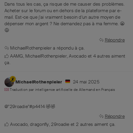
Dans tous les cas, ça risque de me causer des problèmes.
Acheter sur le forum ou en dehors de la plateforme par e-
mail. Est-ce que j'ai vraiment besoin d'un autre moyen de
dépenser mon argent ? Ne demandez pas à ma femme. 😬
😅
Répondre
MichaelRothenpieler
a répondu à ça.
AAMG
,
MichaelRothenpieler
,
Avocado
et
4
autres
aiment
ça
.
24 mai 2025
MichaelRothenpieler
Traduction par intelligence artificielle de
Allemand
en
Français
@"29roadie"#p4414 🤣🤣
Répondre
Avocado
,
dragonfly
,
29roadie
et
2
autres
aiment ça
.