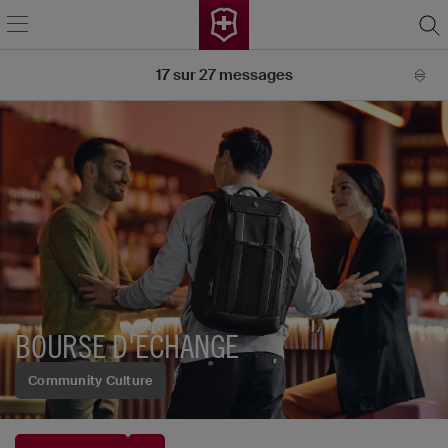
17
sur
27
messages
BOURSE D'ÉCHANGE
Community Culture