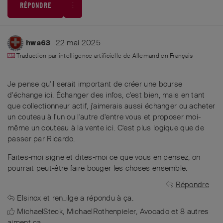
RÉPONDRE
22 mai 2025
hwa63
Traduction par intelligence artificielle de
Allemand
en
Français
Je pense qu'il serait important de créer une bourse
d'échange ici. Échanger des infos, c'est bien, mais en tant
que collectionneur actif, j'aimerais aussi échanger ou acheter
un couteau à l'un ou l'autre d'entre vous et proposer moi-
même un couteau à la vente ici. C'est plus logique que de
passer par Ricardo.
Faites-moi signe et dites-moi ce que vous en pensez, on
pourrait peut-être faire bouger les choses ensemble.
Répondre
Elsinox
et
ren_ilge
a répondu à ça.
MichaelSteck
,
MichaelRothenpieler
,
Avocado
et
8
autres
aiment ça
.