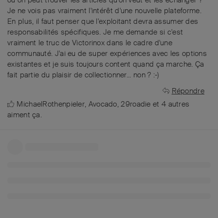
où on peut trouver les articles qu'on veut et les échanger ?
Je ne vois pas vraiment l'intérêt d'une nouvelle plateforme.
En plus, il faut penser que l'exploitant devra assumer des
responsabilités spécifiques. Je me demande si c'est
vraiment le truc de Victorinox dans le cadre d'une
communauté. J'ai eu de super expériences avec les options
existantes et je suis toujours content quand ça marche. Ça
fait partie du plaisir de collectionner... non ? :-)
Répondre
MichaelRothenpieler
,
Avocado
,
29roadie
et
4
autres
aiment ça
.