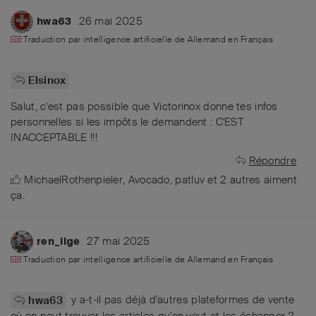
26 mai 2025
hwa63
Traduction par intelligence artificielle de
Allemand
en
Français
Elsinox
Salut, c'est pas possible que Victorinox donne tes infos
personnelles si les impôts le demandent : C'EST
INACCEPTABLE !!!
Répondre
MichaelRothenpieler
,
Avocado
,
patluv
et
2
autres
aiment
ça
.
27 mai 2025
ren_ilge
Traduction par intelligence artificielle de
Allemand
en
Français
y a-t-il pas déjà d'autres plateformes de vente
hwa63