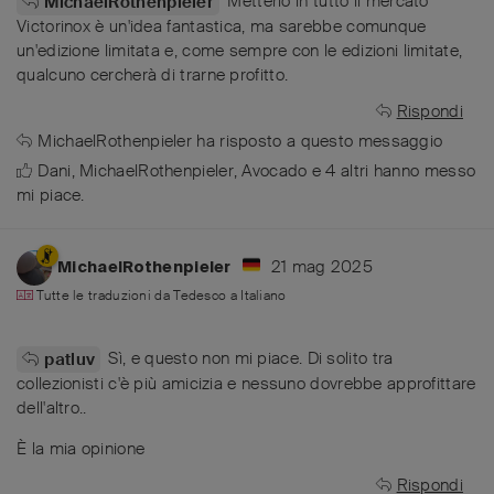
Metterlo in tutto il mercato
MichaelRothenpieler
Victorinox è un'idea fantastica, ma sarebbe comunque
un'edizione limitata e, come sempre con le edizioni limitate,
qualcuno cercherà di trarne profitto.
Rispondi
MichaelRothenpieler
ha risposto a questo messaggio
Dani
,
MichaelRothenpieler
,
Avocado
e
4
altri
hanno messo
mi piace
.
21 mag 2025
MichaelRothenpieler
Tutte le traduzioni da
Tedesco
a
Italiano
Sì, e questo non mi piace. Di solito tra
patluv
collezionisti c'è più amicizia e nessuno dovrebbe approfittare
dell'altro..
È la mia opinione
Rispondi