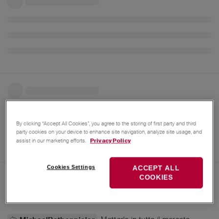
By clicking “Accept All Cookies”, you agree to the storing of first party and third
party cookies on your device to enhance site navigation, analyze site usage, and
assist in our marketing efforts.
Privacy Policy
Cookies Settings
ACCEPT ALL
COOKIES
21 mag 2025
patluv
Tutte le traduzioni da
Tedesco
a
Italiano