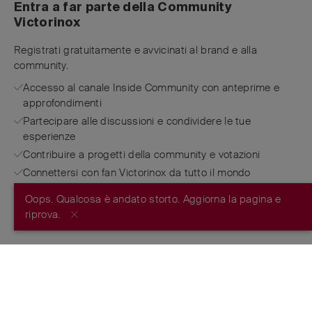
Entra a far parte della Community
Victorinox
Registrati gratuitamente e avvicinati al brand e alla
community.
Accesso al canale Inside Community con anteprime e
approfondimenti
Partecipare alle discussioni e condividere le tue
esperienze
Contribuire a progetti della community e votazioni
Connettersi con fan Victorinox da tutto il mondo
Oops. Qualcosa è andato storto. Aggiorna la pagina e
REGISTRATI ORA
riprova.