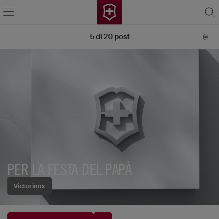
5
di
20
post
PER LA FESTA DEL PAPÀ
Victorinox