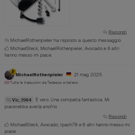
Rispondi
MichaelRothenpieler
ha risposto a questo messaggio
MichaelSteck
,
MichaelRothenpieler
,
Avocado
e
6
altri
hanno messo mi piace
.
21 mag 2025
MichaelRothenpieler
Tutte le traduzioni da
Tedesco
a
Italiano
È vero. Una compatta fantastica. Mi
Vic_1984
piacerebbe averla anch'io
Rispondi
MichaelSteck
,
Avocado
,
tpach78
e
6
altri
hanno messo mi
piace
.