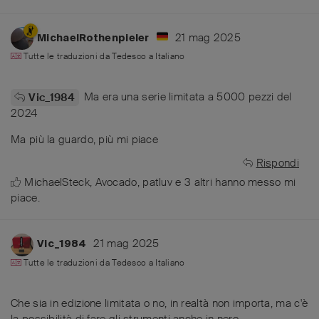
21 mag 2025
MichaelRothenpieler
Tutte le traduzioni da
Tedesco
a
Italiano
Ma era una serie limitata a 5000 pezzi del
Vic_1984
2024
Ma più la guardo, più mi piace
Rispondi
MichaelSteck
,
Avocado
,
patluv
e
3
altri
hanno messo mi
piace
.
21 mag 2025
Vic_1984
Tutte le traduzioni da
Tedesco
a
Italiano
Che sia in edizione limitata o no, in realtà non importa, ma c'è
la possibilità di fare gli strumenti anche in nero.