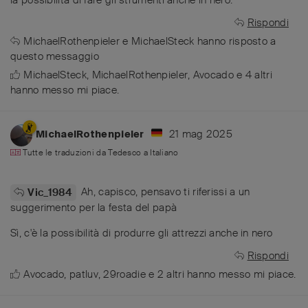
Rispondi
MichaelRothenpieler
e
MichaelSteck
hanno risposto a
questo messaggio
MichaelSteck
,
MichaelRothenpieler
,
Avocado
e
4
altri
hanno messo mi piace
.
21 mag 2025
MichaelRothenpieler
Tutte le traduzioni da
Tedesco
a
Italiano
Ah, capisco, pensavo ti riferissi a un
Vic_1984
suggerimento per la festa del papà
Sì, c'è la possibilità di produrre gli attrezzi anche in nero
Rispondi
Avocado
,
patluv
,
29roadie
e
2
altri
hanno messo mi piace
.