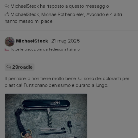
MichaelSteck
ha risposto a questo messaggio
MichaelSteck
,
MichaelRothenpieler
,
Avocado
e
4
altri
hanno messo mi piace
.
21 mag 2025
MichaelSteck
Tutte le traduzioni da
Tedesco
a
Italiano
29roadie
Il pennarello non tiene molto bene. Ci sono dei coloranti per
plastica! Funzionano benissimo e durano a lungo.