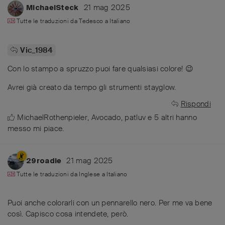
21 mag 2025
MichaelSteck
Tutte le traduzioni da
Tedesco
a
Italiano
Vic_1984
Con lo stampo a spruzzo puoi fare qualsiasi colore! 😉
Avrei già creato da tempo gli strumenti stayglow.
Rispondi
MichaelRothenpieler
,
Avocado
,
patluv
e
5
altri
hanno
messo mi piace
.
21 mag 2025
29roadie
Tutte le traduzioni da
Inglese
a
Italiano
Puoi anche colorarli con un pennarello nero. Per me va bene
così. Capisco cosa intendete, però.