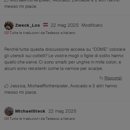
MichaelRothenpieler
,
Avocado
,
29roadie
e
2
altri
hanno
messo mi piace
.
22 mag 2025
Modificato
Zweck_Los
Tutte le traduzioni da
Tedesco
a
Italiano
Perché tutta questa discussione accesa su "COME" colorare
gli utensili sui coltelli? Le vostre mogli o figlie di solito hanno
quello che serve. Ci sono smalti per unghie in mille colori, e
alcuni sono resistenti come la vernice per scarpe.
Rispondi
Jessica
,
MichaelRothenpieler
,
Avocado
e
3
altri
hanno
messo mi piace
.
22 mag 2025
MichaelSteck
Tutte le traduzioni da
Tedesco
a
Italiano