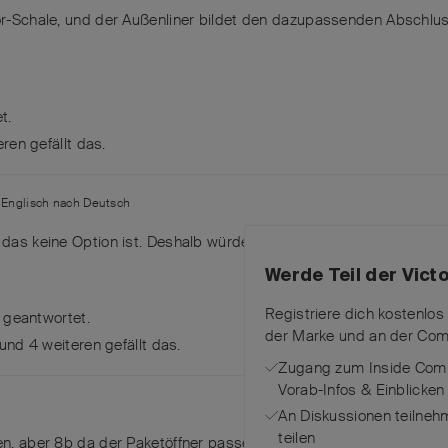
dor-Schale, und der Außenliner bildet den dazupassenden Abschlus
t.
eren
gefällt das
.
n
Englisch
nach
Deutsch
 das keine Option ist. Deshalb würde mir eine 91-mm-Version aus K
Werde Teil der Vic
Registriere dich kostenlos
 geantwortet.
der Marke und an der Com
 und
4
weiteren
gefällt das
.
Zugang zum Inside Comm
Vorab-Infos & Einblicken
An Diskussionen teilneh
teilen
en, aber 8b da der Paketöffner passen würde??