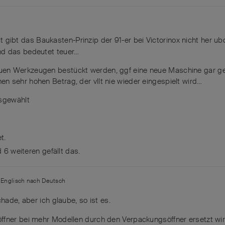
t gibt das Baukasten-Prinzip der 91-er bei Victorinox nicht her u
nd das bedeutet teuer…
uen Werkzeugen bestückt werden, ggf eine neue Maschine gar ge
n sehr hohen Betrag, der vllt nie wieder eingespielt wird…
usgewählt
t.
nd
6
weiteren
gefällt das
.
n
Englisch
nach
Deutsch
hade, aber ich glaube, so ist es.
ffner bei mehr Modellen durch den Verpackungsöffner ersetzt wir