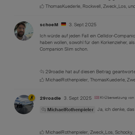
ThomasKuederle
,
Rockwell
,
Zweck_Los
, u
3. Sept 2025
schoeM
Ich würde auf jeden Fall ein Cellidor-Compani
haben wollen, sowohl für den Korkenzieher, al
Companion Slim schon.
29roadie
hat
auf diesen Beitrag geantworte
MichaelRothenpieler
,
ThomasKuederle
,
Zwe
3. Sept 2025
KI-Übersetzung vo
29roadie
Ja, ich denke, das 
MichaelRothenpieler
MichaelRothenpieler
,
Zweck_Los
,
Schocky
,