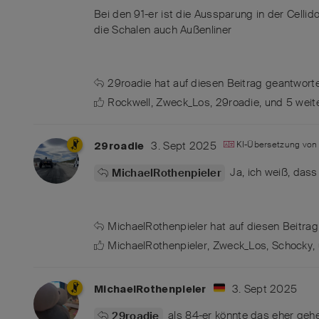
Bei den 91-er ist die Aussparung in der Celli
die Schalen auch Außenliner
29roadie
hat
auf diesen Beitrag geantworte
Rockwell
,
Zweck_Los
,
29roadie
, und
5
weit
3. Sept 2025
KI-Übersetzung vo
29roadie
Ja, ich weiß, dass
MichaelRothenpieler
MichaelRothenpieler
hat
auf diesen Beitrag
MichaelRothenpieler
,
Zweck_Los
,
Schocky
,
3. Sept 2025
MichaelRothenpieler
als 84-er könnte das eher geh
29roadie