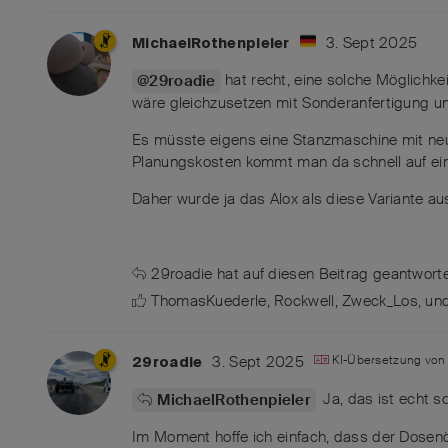
3. Sept 2025
MichaelRothenpieler
hat recht, eine solche Möglichkei
@29roadie
wäre gleichzusetzen mit Sonderanfertigung u
Es müsste eigens eine Stanzmaschine mit ne
Planungskosten kommt man da schnell auf eine
Daher wurde ja das Alox als diese Variante a
29roadie
hat
auf diesen Beitrag geantworte
ThomasKuederle
,
Rockwell
,
Zweck_Los
, u
3. Sept 2025
KI-Übersetzung vo
29roadie
Ja, das ist echt sc
MichaelRothenpieler
Im Moment hoffe ich einfach, dass der Dosenö