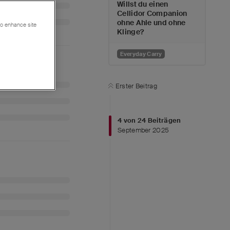
Willst du einen
Cellidor Companion
ohne Ahle und ohne
 to enhance site
Klinge?
Everyday Carry
Erster Beitrag
4
von
24
Beiträgen
September 2025