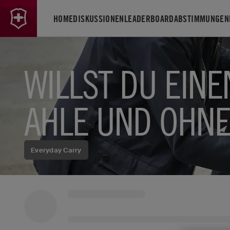
HOME
DISKUSSIONEN
LEADERBOARD
ABSTIMMUNGEN
WILLST DU EIN
AHLE UND OHNE
Everyday Carry