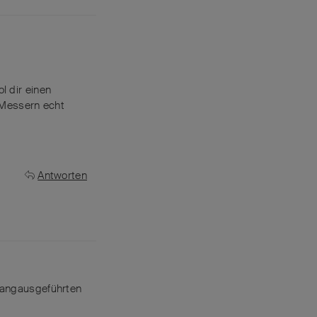
l dir einen
-Messern echt
Antworten
 langausgeführten