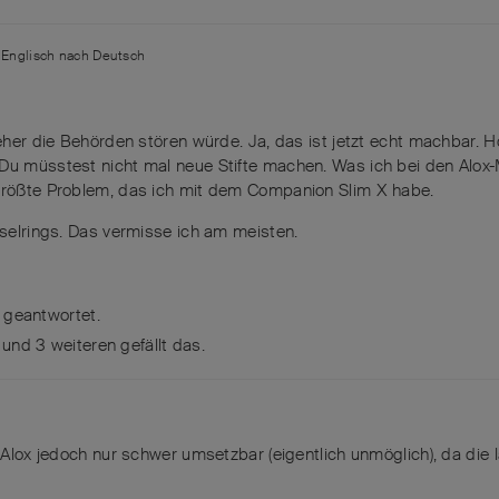
n
Englisch
nach
Deutsch
ieher die Behörden stören würde. Ja, das ist jetzt echt machbar. Ho
 Du müsstest nicht mal neue Stifte machen. Was ich bei den Alox
 größte Problem, das ich mit dem Companion Slim X habe.
sselrings. Das vermisse ich am meisten.
 geantwortet.
, und
3
weiteren
gefällt das
.
 Alox jedoch nur schwer umsetzbar (eigentlich unmöglich), da die