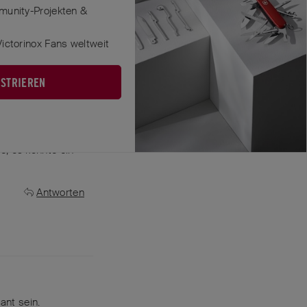
munity-Projekten &
Antworten
ictorinox Fans weltweit
ISTRIEREN
o awl no blade”
e, es könnte ein
Antworten
ant sein.