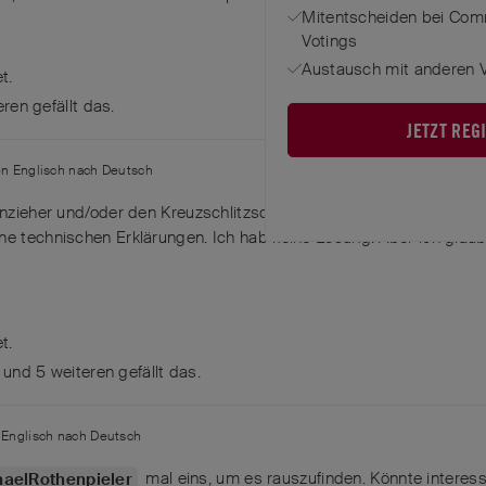
Mitentscheiden bei Com
Votings
Austausch mit anderen V
t.
eren
gefällt das
.
JETZT REG
on
Englisch
nach
Deutsch
nzieher und/oder den Kreuzschlitzschraubendreher gerne beim „n
ne technischen Erklärungen. Ich hab keine Lösung. Aber ich glaub
t.
, und
5
weiteren
gefällt das
.
n
Englisch
nach
Deutsch
mal eins, um es rauszufinden. Könnte interess
haelRothenpieler