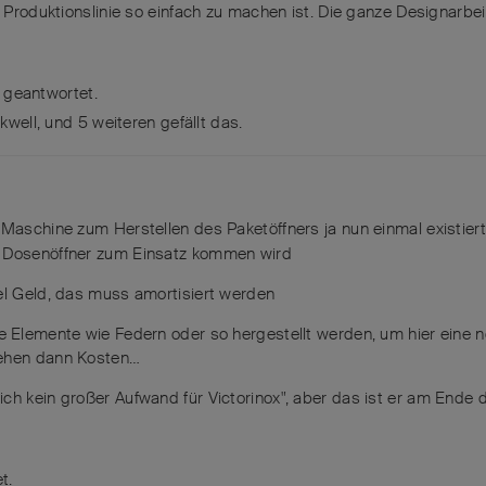
r Produktionslinie so einfach zu machen ist. Die ganze Designarbeit
 geantwortet.
kwell
, und
5
weiteren
gefällt das
.
aschine zum Herstellen des Paketöffners ja nun einmal existiert
m Dosenöffner zum Einsatz kommen wird
iel Geld, das muss amortisiert werden
ue Elemente wie Federn oder so hergestellt werden, um hier eine 
tehen dann Kosten…
ich kein großer Aufwand für Victorinox", aber das ist er am Ende
t.