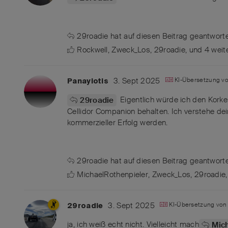
29roadie
hat
auf diesen Beitrag geantworte
Rockwell
,
Zweck_Los
,
29roadie
, und
4
weit
3. Sept 2025
KI-Übersetzung v
Panayiotis
Eigentlich würde ich den Korke
29roadie
Cellidor Companion behalten. Ich verstehe dei
kommerzieller Erfolg werden.
29roadie
hat
auf diesen Beitrag geantworte
MichaelRothenpieler
,
Zweck_Los
,
29roadie
3. Sept 2025
KI-Übersetzung vo
29roadie
ja, ich weiß echt nicht. Vielleicht mach
Mic