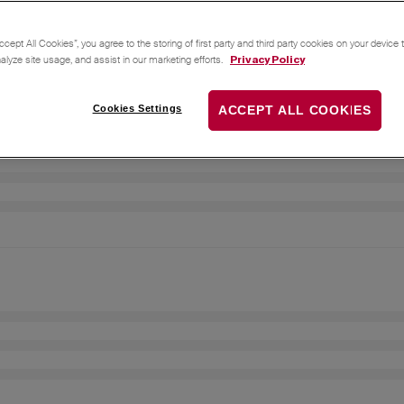
ccept All Cookies”, you agree to the storing of first party and third party cookies on your device
nalyze site usage, and assist in our marketing efforts.
Privacy Policy
Cookies Settings
ACCEPT ALL COOKIES