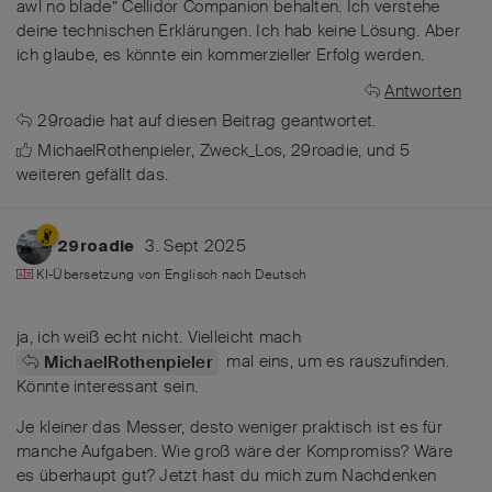
awl no blade” Cellidor Companion behalten. Ich verstehe
deine technischen Erklärungen. Ich hab keine Lösung. Aber
ich glaube, es könnte ein kommerzieller Erfolg werden.
Antworten
29roadie
hat
auf diesen Beitrag geantwortet.
MichaelRothenpieler
,
Zweck_Los
,
29roadie
, und
5
weiteren
gefällt das
.
3. Sept 2025
29roadie
KI-Übersetzung von
Englisch
nach
Deutsch
ja, ich weiß echt nicht. Vielleicht mach
mal eins, um es rauszufinden.
MichaelRothenpieler
Könnte interessant sein.
Je kleiner das Messer, desto weniger praktisch ist es für
manche Aufgaben. Wie groß wäre der Kompromiss? Wäre
es überhaupt gut? Jetzt hast du mich zum Nachdenken