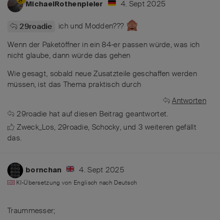
4. Sept 2025
MichaelRothenpieler
ich und Modden???
29roadie
Wenn der Paketöffner in ein 84-er passen würde, was ich
nicht glaube, dann würde das gehen
Wie gesagt, sobald neue Zusatzteile geschaffen werden
müssen, ist das Thema praktisch durch
Antworten
29roadie
hat
auf diesen Beitrag geantwortet.
Zweck_Los
,
29roadie
,
Schocky
, und
3
weiteren
gefällt
das
.
4. Sept 2025
bornchan
KI-Übersetzung von
Englisch
nach
Deutsch
Traummesser;