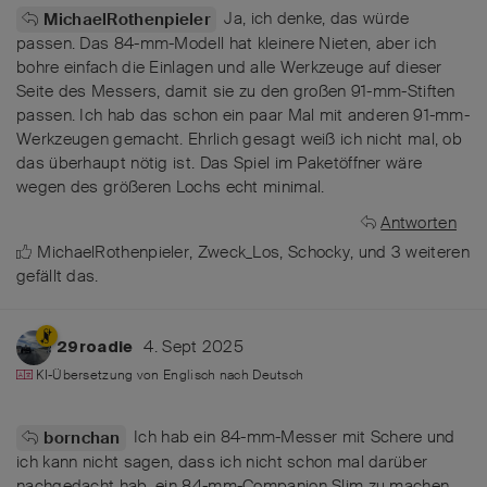
Ja, ich denke, das würde
MichaelRothenpieler
passen. Das 84-mm-Modell hat kleinere Nieten, aber ich
bohre einfach die Einlagen und alle Werkzeuge auf dieser
Seite des Messers, damit sie zu den großen 91-mm-Stiften
passen. Ich hab das schon ein paar Mal mit anderen 91-mm-
Werkzeugen gemacht. Ehrlich gesagt weiß ich nicht mal, ob
das überhaupt nötig ist. Das Spiel im Paketöffner wäre
wegen des größeren Lochs echt minimal.
Antworten
MichaelRothenpieler
,
Zweck_Los
,
Schocky
, und
3
weiteren
gefällt das
.
4. Sept 2025
29roadie
KI-Übersetzung von
Englisch
nach
Deutsch
Ich hab ein 84-mm-Messer mit Schere und
bornchan
ich kann nicht sagen, dass ich nicht schon mal darüber
nachgedacht hab, ein 84-mm-Companion Slim zu machen.